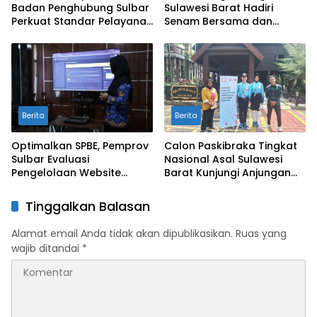
Badan Penghubung Sulbar
Sulawesi Barat Hadiri
Perkuat Standar Pelayanan
Senam Bersama dan
Protokol Pemerintahan
Rapat Kolaborasi TMII
dengan Anjungan Daerah
Berita
Berita
Optimalkan SPBE, Pemprov
Calon Paskibraka Tingkat
Sulbar Evaluasi
Nasional Asal Sulawesi
Pengelolaan Website
Barat Kunjungi Anjungan
Terintegrasi ‘Sulbar Digital’
Sulbar di TMII
Tinggalkan Balasan
Alamat email Anda tidak akan dipublikasikan.
Ruas yang
wajib ditandai
*