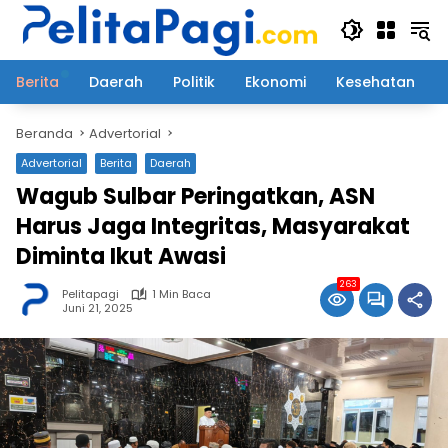
Langsung
ke
konten
Berita
Daerah
Politik
Ekonomi
Kesehatan
Beranda
Advertorial
Advertorial
Berita
Daerah
Wagub Sulbar Peringatkan, ASN
Harus Jaga Integritas, Masyarakat
Diminta Ikut Awasi
263
Pelitapagi
1 Min Baca
Juni 21, 2025