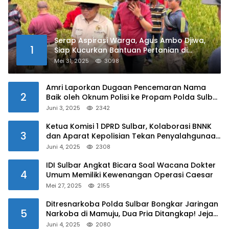
Serap Aspirasi Warga, Agus Ambo Djiwa,
1
Siap Kucurkan Bantuan Pertanian di
Kalukku
Mei 31, 2025
3098
Amri Laporkan Dugaan Pencemaran Nama
2
Baik oleh Oknum Polisi ke Propam Polda Sulbar
Juni 3, 2025
2342
Ketua Komisi 1 DPRD Sulbar, Kolaborasi BNNK
3
dan Aparat Kepolisian Tekan Penyalahgunaan
Narkoba di Kalangan Pelajar
Juni 4, 2025
2308
IDI Sulbar Angkat Bicara Soal Wacana Dokter
4
Umum Memiliki Kewenangan Operasi Caesar
Mei 27, 2025
2155
Ditresnarkoba Polda Sulbar Bongkar Jaringan
5
Narkoba di Mamuju, Dua Pria Ditangkap! Jejak
Bandar Masih Diburu
Juni 4, 2025
2080