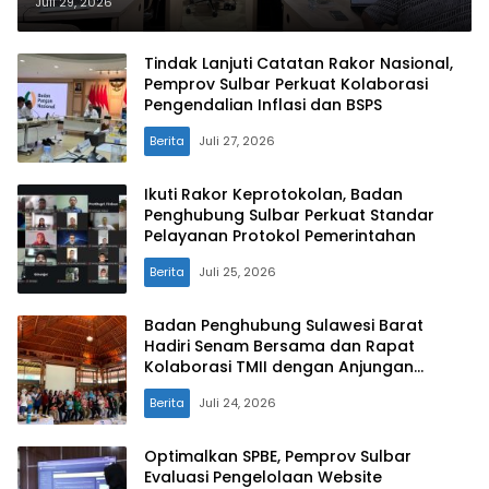
SAPEDA 2.0 demi Stabilitas Harga
Juli 29, 2026
Pangan
Tindak Lanjuti Catatan Rakor Nasional,
Pemprov Sulbar Perkuat Kolaborasi
Pengendalian Inflasi dan BSPS
Berita
Juli 27, 2026
Ikuti Rakor Keprotokolan, Badan
Penghubung Sulbar Perkuat Standar
Pelayanan Protokol Pemerintahan
Berita
Juli 25, 2026
Badan Penghubung Sulawesi Barat
Hadiri Senam Bersama dan Rapat
Kolaborasi TMII dengan Anjungan
Daerah
Berita
Juli 24, 2026
Optimalkan SPBE, Pemprov Sulbar
Evaluasi Pengelolaan Website