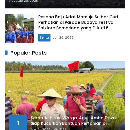
Agustus 26, 2025
Pesona Baju Adat Mamuju Sulbar Curi
Perhatian di Parade Budaya Festival
Folklore Samarinda yang Diikuti 6
Negara
Berita
Juli 26, 2025
Popular Posts
Serap Aspirasi Warga, Agus Ambo Djiwa,
1
Siap Kucurkan Bantuan Pertanian di
Kalukku
Mei 31, 2025
3123