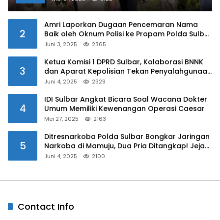
Amri Laporkan Dugaan Pencemaran Nama
2
Baik oleh Oknum Polisi ke Propam Polda Sulbar
Juni 3, 2025
2365
Ketua Komisi 1 DPRD Sulbar, Kolaborasi BNNK
3
dan Aparat Kepolisian Tekan Penyalahgunaan
Narkoba di Kalangan Pelajar
Juni 4, 2025
2329
IDI Sulbar Angkat Bicara Soal Wacana Dokter
4
Umum Memiliki Kewenangan Operasi Caesar
Mei 27, 2025
2163
Ditresnarkoba Polda Sulbar Bongkar Jaringan
5
Narkoba di Mamuju, Dua Pria Ditangkap! Jejak
Bandar Masih Diburu
Juni 4, 2025
2100
Contact Info