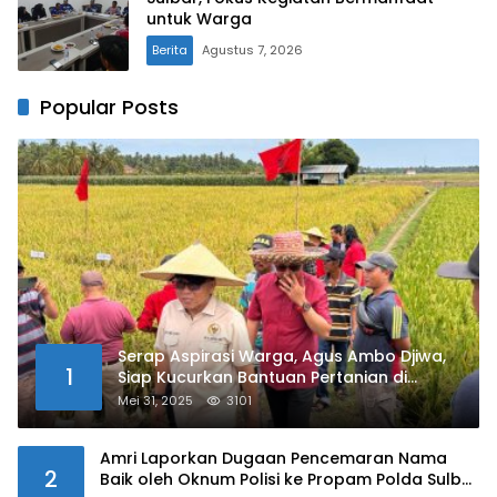
untuk Warga
Berita
Agustus 7, 2026
Popular Posts
Serap Aspirasi Warga, Agus Ambo Djiwa,
1
Siap Kucurkan Bantuan Pertanian di
Kalukku
Mei 31, 2025
3101
Amri Laporkan Dugaan Pencemaran Nama
2
Baik oleh Oknum Polisi ke Propam Polda Sulbar