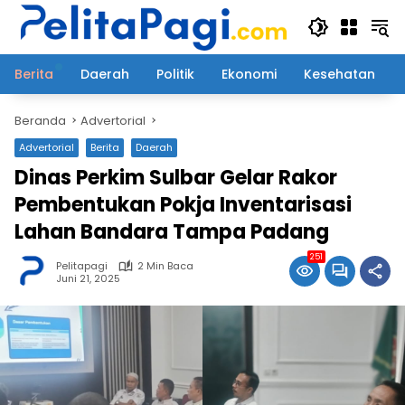
Langsung
ke
konten
Berita
Daerah
Politik
Ekonomi
Kesehatan
Beranda
Advertorial
Advertorial
Berita
Daerah
Dinas Perkim Sulbar Gelar Rakor
Pembentukan Pokja Inventarisasi
Lahan Bandara Tampa Padang
251
Pelitapagi
2 Min Baca
Juni 21, 2025