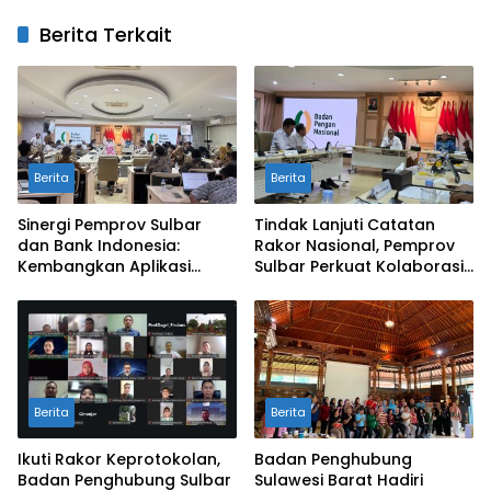
Berita Terkait
Berita
Berita
Sinergi Pemprov Sulbar
Tindak Lanjuti Catatan
dan Bank Indonesia:
Rakor Nasional, Pemprov
Kembangkan Aplikasi
Sulbar Perkuat Kolaborasi
SAPEDA 2.0 demi Stabilitas
Pengendalian Inflasi dan
Harga Pangan
BSPS
Berita
Berita
Ikuti Rakor Keprotokolan,
Badan Penghubung
Badan Penghubung Sulbar
Sulawesi Barat Hadiri