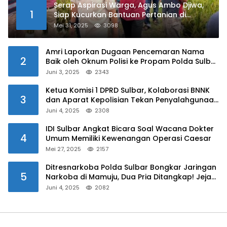
Serap Aspirasi Warga, Agus Ambo Djiwa,
1
Siap Kucurkan Bantuan Pertanian di
Kalukku
Mei 31, 2025
3098
Amri Laporkan Dugaan Pencemaran Nama
2
Baik oleh Oknum Polisi ke Propam Polda Sulbar
Juni 3, 2025
2343
Ketua Komisi 1 DPRD Sulbar, Kolaborasi BNNK
3
dan Aparat Kepolisian Tekan Penyalahgunaan
Narkoba di Kalangan Pelajar
Juni 4, 2025
2308
IDI Sulbar Angkat Bicara Soal Wacana Dokter
4
Umum Memiliki Kewenangan Operasi Caesar
Mei 27, 2025
2157
Ditresnarkoba Polda Sulbar Bongkar Jaringan
5
Narkoba di Mamuju, Dua Pria Ditangkap! Jejak
Bandar Masih Diburu
Juni 4, 2025
2082