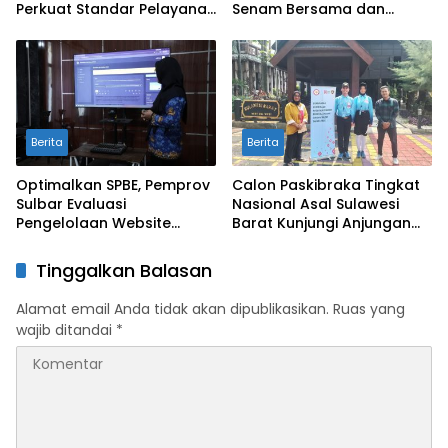
Perkuat Standar Pelayanan
Senam Bersama dan
Protokol Pemerintahan
Rapat Kolaborasi TMII
dengan Anjungan Daerah
Berita
Berita
Optimalkan SPBE, Pemprov
Calon Paskibraka Tingkat
Sulbar Evaluasi
Nasional Asal Sulawesi
Pengelolaan Website
Barat Kunjungi Anjungan
Terintegrasi ‘Sulbar Digital’
Sulbar di TMII
Tinggalkan Balasan
Alamat email Anda tidak akan dipublikasikan.
Ruas yang
wajib ditandai
*