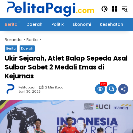
Langsung
ke
konten
Berita
Daerah
Politik
Ekonomi
Kesehatan
Beranda
Berita
Berita
Daerah
Ukir Sejarah, Atlet Balap Sepeda Asal
Sulbar Sabet 2 Medali Emas di
Kejurnas
235
Pelitapagi
2 Min Baca
Juni 30, 2025