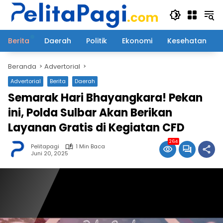
Langsung
ke
konten
Berita
Daerah
Politik
Ekonomi
Kesehatan
Beranda
Advertorial
Advertorial
Berita
Daerah
Semarak Hari Bhayangkara! Pekan
ini, Polda Sulbar Akan Berikan
Layanan Gratis di Kegiatan CFD
264
Pelitapagi
1 Min Baca
Juni 20, 2025