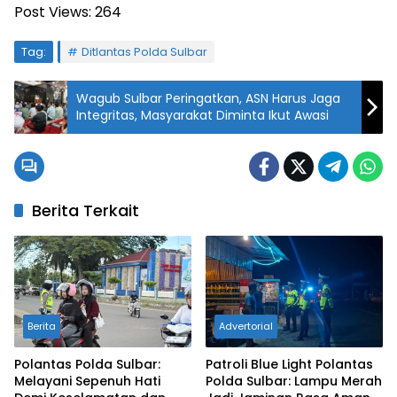
Post Views:
264
Tag:
Ditlantas Polda Sulbar
Wagub Sulbar Peringatkan, ASN Harus Jaga
Integritas, Masyarakat Diminta Ikut Awasi
Berita Terkait
Berita
Advertorial
Polantas Polda Sulbar:
Patroli Blue Light Polantas
Melayani Sepenuh Hati
Polda Sulbar: Lampu Merah