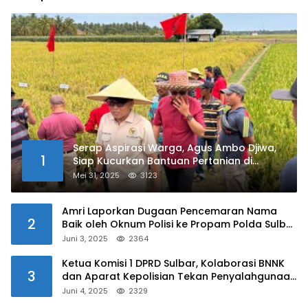
Serap Aspirasi Warga, Agus Ambo Djiwa,
1
Siap Kucurkan Bantuan Pertanian di
Kalukku
Mei 31, 2025
3123
Amri Laporkan Dugaan Pencemaran Nama
2
Baik oleh Oknum Polisi ke Propam Polda Sulbar
Juni 3, 2025
2364
Ketua Komisi 1 DPRD Sulbar, Kolaborasi BNNK
3
dan Aparat Kepolisian Tekan Penyalahgunaan
Narkoba di Kalangan Pelajar
Juni 4, 2025
2329