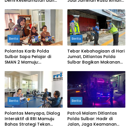
Demi Keselamatan dan
Jadi Jaminan Rasa Aman
Kenyamanan Berlalu Lintas
dan Nyaman Malam Hari di
Mamuju
Berita
Berita
Polantas Karib Polda
Tebar Kebahagiaan di Hari
Sulbar Sapa Pelajar di
Jumat, Ditlantas Polda
SMAN 2 Mamuju:
Sulbar Bagikan Makanan
Pengenalan E‑Teguran dan
Gratis untuk Pejuang
Berbagi Helm Gratis
Jalanan
Berita
Berita
Polantas Menyapa, Dialog
Patroli Malam Ditlantas
Interaktif di RRI Mamuju
Polda Sulbar: Hadir di
Bahas Strategi Tekan
Jalan, Jaga Keamanan
Angka Kecelakaan di
dan Ketertiban yang