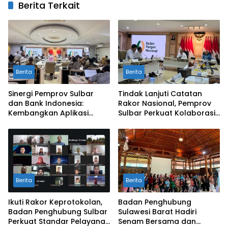
Berita Terkait
Berita
Berita
Sinergi Pemprov Sulbar
Tindak Lanjuti Catatan
dan Bank Indonesia:
Rakor Nasional, Pemprov
Kembangkan Aplikasi
Sulbar Perkuat Kolaborasi
SAPEDA 2.0 demi Stabilitas
Pengendalian Inflasi dan
Harga Pangan
BSPS
Berita
Berita
Ikuti Rakor Keprotokolan,
Badan Penghubung
Badan Penghubung Sulbar
Sulawesi Barat Hadiri
Perkuat Standar Pelayanan
Senam Bersama dan