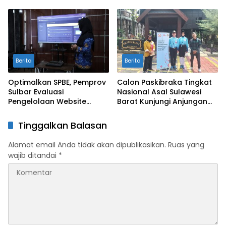
Protokol Pemerintahan
Rapat Kolaborasi TMII
dengan Anjungan Daerah
Berita
Berita
Optimalkan SPBE, Pemprov
Calon Paskibraka Tingkat
Sulbar Evaluasi
Nasional Asal Sulawesi
Pengelolaan Website
Barat Kunjungi Anjungan
Terintegrasi ‘Sulbar Digital’
Sulbar di TMII
Tinggalkan Balasan
Alamat email Anda tidak akan dipublikasikan.
Ruas yang
wajib ditandai
*