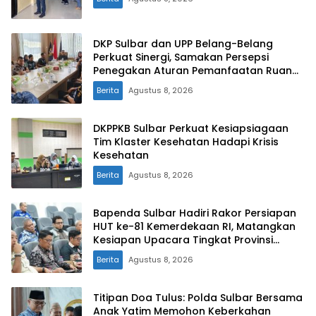
DKP Sulbar dan UPP Belang-Belang
Perkuat Sinergi, Samakan Persepsi
Penegakan Aturan Pemanfaatan Ruang
Laut
Berita
Agustus 8, 2026
DKPPKB Sulbar Perkuat Kesiapsiagaan
Tim Klaster Kesehatan Hadapi Krisis
Kesehatan
Berita
Agustus 8, 2026
Bapenda Sulbar Hadiri Rakor Persiapan
HUT ke-81 Kemerdekaan RI, Matangkan
Kesiapan Upacara Tingkat Provinsi
Sulawesi Barat
Berita
Agustus 8, 2026
Titipan Doa Tulus: Polda Sulbar Bersama
Anak Yatim Memohon Keberkahan