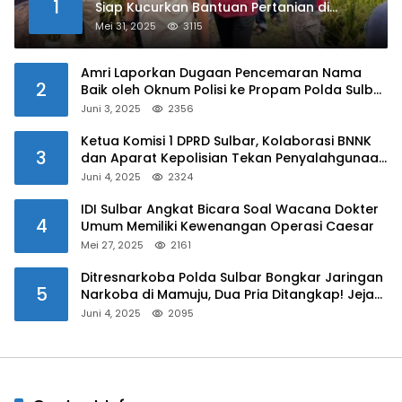
1
Siap Kucurkan Bantuan Pertanian di
Kalukku
Mei 31, 2025
3115
Amri Laporkan Dugaan Pencemaran Nama
2
Baik oleh Oknum Polisi ke Propam Polda Sulbar
Juni 3, 2025
2356
Ketua Komisi 1 DPRD Sulbar, Kolaborasi BNNK
3
dan Aparat Kepolisian Tekan Penyalahgunaan
Narkoba di Kalangan Pelajar
Juni 4, 2025
2324
IDI Sulbar Angkat Bicara Soal Wacana Dokter
4
Umum Memiliki Kewenangan Operasi Caesar
Mei 27, 2025
2161
Ditresnarkoba Polda Sulbar Bongkar Jaringan
5
Narkoba di Mamuju, Dua Pria Ditangkap! Jejak
Bandar Masih Diburu
Juni 4, 2025
2095