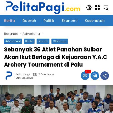
Langsung
ke
konten
Berita
Daerah
Politik
Ekonomi
Kesehatan
Beranda
Advertorial
Advertorial
Berita
Daerah
Olahraga
Sebanyak 36 Atlet Panahan Sulbar
Akan Ikut Berlaga di Kejuaraan Y.A.C
Archery Tournament di Palu
275
Pelitapagi
2 Min Baca
Juni 21, 2025