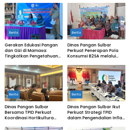
Berita
Berita
Gerakan Edukasi Pangan
Dinas Pangan Sulbar
dan Gizi di Mamasa:
Perkuat Penerapan Pola
Tingkatkan Pengetahuan
Konsumsi B2SA melalui
dan Keterampilan
Bimtek di Desa Galung
Keluarga dalam
Tuluk
Pemenuhan Gizi
Berita
Berita
Dinas Pangan Sulbar
Dinas Pangan Sulbar Ikut
Bersama TPID Perkuat
Perkuat Strategi TPID
Koordinasi Hortikultura
dalam Pengendalian Inflasi
untuk Kendalikan Inflasi
Daerah Bersama Bapanas
Daerah