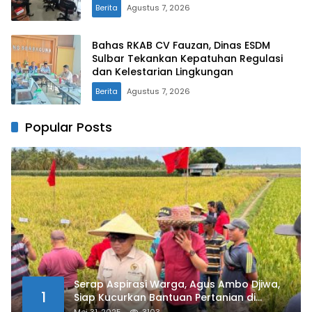
Perkasa
Berita
Agustus 7, 2026
Bahas RKAB CV Fauzan, Dinas ESDM
Sulbar Tekankan Kepatuhan Regulasi
dan Kelestarian Lingkungan
Berita
Agustus 7, 2026
Popular Posts
Serap Aspirasi Warga, Agus Ambo Djiwa,
1
Siap Kucurkan Bantuan Pertanian di
Kalukku
Mei 31, 2025
3103