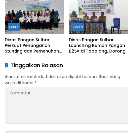
Berita
Berita
Dinas Pangan Sulbar
Dinas Pangan Sulbar
Perkuat Penanganan
Launching Rumah Pangan
Stunting dan Pemenuhan
B2SA di Tabolang, Dorong
Gizi 1000 HPK Lewat Bimtek
Kemandirian Pangan dan
Penyusunan Menu B2SA
Cegah Stunting
Tinggalkan Balasan
Alamat email Anda tidak akan dipublikasikan.
Ruas yang
wajib ditandai
*