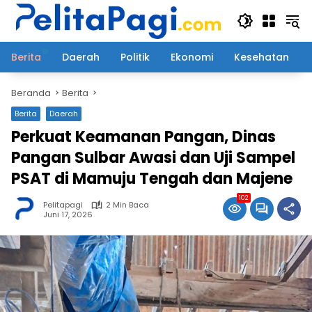
Langsung
ke
konten
Berita
Daerah
Politik
Ekonomi
Kesehatan
Beranda
Berita
Berita
Daerah
Perkuat Keamanan Pangan, Dinas
Pangan Sulbar Awasi dan Uji Sampel
PSAT di Mamuju Tengah dan Majene
102
Pelitapagi
2 Min Baca
Juni 17, 2026