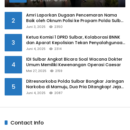
Amri Laporkan Dugaan Pencemaran Nama
2
Baik oleh Oknum Polisi ke Propam Polda Sulbar
Juni 3, 2025
2350
Ketua Komisi 1 DPRD Sulbar, Kolaborasi BNNK
3
dan Aparat Kepolisian Tekan Penyalahgunaan
Narkoba di Kalangan Pelajar
Juni 4, 2025
2314
IDI Sulbar Angkat Bicara Soal Wacana Dokter
4
Umum Memiliki Kewenangan Operasi Caesar
Mei 27, 2025
2159
Ditresnarkoba Polda Sulbar Bongkar Jaringan
5
Narkoba di Mamuju, Dua Pria Ditangkap! Jejak
Bandar Masih Diburu
Juni 4, 2025
2087
Contact Info