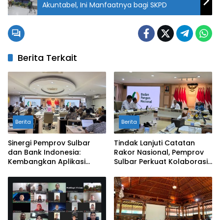
Akuntabel, Ini Manfaatnya bagi SKPD
Berita Terkait
Berita
Berita
Sinergi Pemprov Sulbar
Tindak Lanjuti Catatan
dan Bank Indonesia:
Rakor Nasional, Pemprov
Kembangkan Aplikasi
Sulbar Perkuat Kolaborasi
SAPEDA 2.0 demi Stabilitas
Pengendalian Inflasi dan
Harga Pangan
BSPS