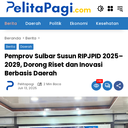
Langsung
ke
konten
Berita
Daerah
Politik
Ekonomi
Kesehatan
Beranda
Berita
Berita
Daerah
Pemprov Sulbar Susun RIPJPID 2025–
2029, Dorong Riset dan Inovasi
Berbasis Daerah
260
Pelitapagi
2 Min Baca
Juli 13, 2025