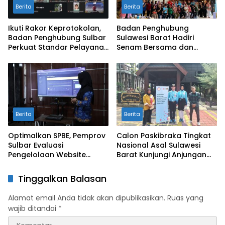
Berita
Berita
Ikuti Rakor Keprotokolan,
Badan Penghubung
Badan Penghubung Sulbar
Sulawesi Barat Hadiri
Perkuat Standar Pelayanan
Senam Bersama dan
Protokol Pemerintahan
Rapat Kolaborasi TMII
dengan Anjungan Daerah
Berita
Berita
Optimalkan SPBE, Pemprov
Calon Paskibraka Tingkat
Sulbar Evaluasi
Nasional Asal Sulawesi
Pengelolaan Website
Barat Kunjungi Anjungan
Terintegrasi ‘Sulbar Digital’
Sulbar di TMII
Tinggalkan Balasan
Alamat email Anda tidak akan dipublikasikan.
Ruas yang
wajib ditandai
*