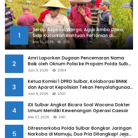
Serap Aspirasi Warga, Agus Ambo Djiwa,
1
Siap Kucurkan Bantuan Pertanian di
Kalukku
Mei 31, 2025
3113
Amri Laporkan Dugaan Pencemaran Nama
2
Baik oleh Oknum Polisi ke Propam Polda Sulbar
Juni 3, 2025
2354
Ketua Komisi 1 DPRD Sulbar, Kolaborasi BNNK
3
dan Aparat Kepolisian Tekan Penyalahgunaan
Narkoba di Kalangan Pelajar
Juni 4, 2025
2321
IDI Sulbar Angkat Bicara Soal Wacana Dokter
4
Umum Memiliki Kewenangan Operasi Caesar
Mei 27, 2025
2161
Ditresnarkoba Polda Sulbar Bongkar Jaringan
5
Narkoba di Mamuju, Dua Pria Ditangkap! Jejak