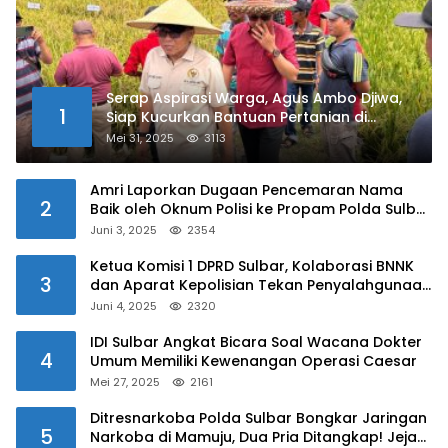
Serap Aspirasi Warga, Agus Ambo Djiwa,
1
Siap Kucurkan Bantuan Pertanian di
Kalukku
Mei 31, 2025
3113
Amri Laporkan Dugaan Pencemaran Nama
2
Baik oleh Oknum Polisi ke Propam Polda Sulbar
Juni 3, 2025
2354
Ketua Komisi 1 DPRD Sulbar, Kolaborasi BNNK
3
dan Aparat Kepolisian Tekan Penyalahgunaan
Narkoba di Kalangan Pelajar
Juni 4, 2025
2320
IDI Sulbar Angkat Bicara Soal Wacana Dokter
4
Umum Memiliki Kewenangan Operasi Caesar
Mei 27, 2025
2161
Ditresnarkoba Polda Sulbar Bongkar Jaringan
5
Narkoba di Mamuju, Dua Pria Ditangkap! Jejak