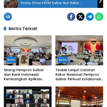
Gratis, Dinas ESDM Sulbar Ikut Rakor
Persiapan Kunjungan Gubernur Sulbar
Berita Terkait
Berita
Berita
Sinergi Pemprov Sulbar
Tindak Lanjuti Catatan
dan Bank Indonesia:
Rakor Nasional, Pemprov
Kembangkan Aplikasi
Sulbar Perkuat Kolaborasi
SAPEDA 2.0 demi Stabilitas
Pengendalian Inflasi dan
Harga Pangan
BSPS