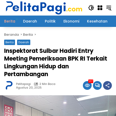
Langsung
ke
konten
Berita
Daerah
Politik
Ekonomi
Kesehatan
Beranda
Berita
Berita
Daerah
Inspektorat Sulbar Hadiri Entry
Meeting Pemeriksaan BPK RI Terkait
Lingkungan Hidup dan
Pertambangan
217
Pelitapagi
2 Min Baca
Agustus 20, 2025