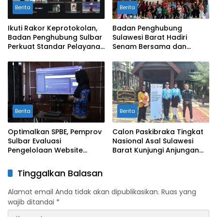
Berita
Berita
Ikuti Rakor Keprotokolan,
Badan Penghubung
Badan Penghubung Sulbar
Sulawesi Barat Hadiri
Perkuat Standar Pelayanan
Senam Bersama dan
Protokol Pemerintahan
Rapat Kolaborasi TMII
dengan Anjungan Daerah
Berita
Berita
Optimalkan SPBE, Pemprov
Calon Paskibraka Tingkat
Sulbar Evaluasi
Nasional Asal Sulawesi
Pengelolaan Website
Barat Kunjungi Anjungan
Terintegrasi ‘Sulbar Digital’
Sulbar di TMII
Tinggalkan Balasan
Alamat email Anda tidak akan dipublikasikan.
Ruas yang
wajib ditandai
*