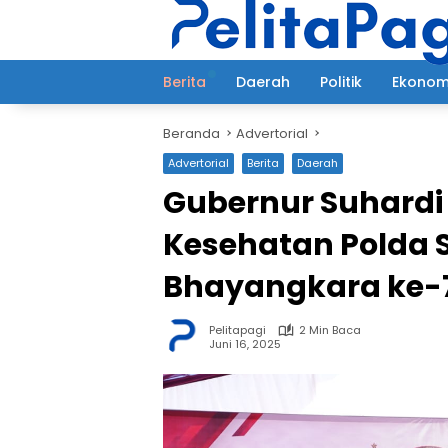
Langsung
ke
konten
Berita
Daerah
Politik
Ekonom
Beranda
Advertorial
Advertorial
Berita
Daerah
Gubernur Suhardi 
Kesehatan Polda 
Bhayangkara ke-
Pelitapagi
2 Min Baca
Juni 16, 2025