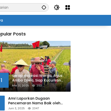
ya
pular Posts
Serap Aspirasi Warga, Agus
1
Ambo Djiwa, Siap Kucurkan
Bantuan Pertanian di Kalukku
Mei 31, 2025
3101
Amri Laporkan Dugaan
Pencemaran Nama Baik oleh
Oknum Polisi ke Propam Polda
Juni 3, 2025
2347