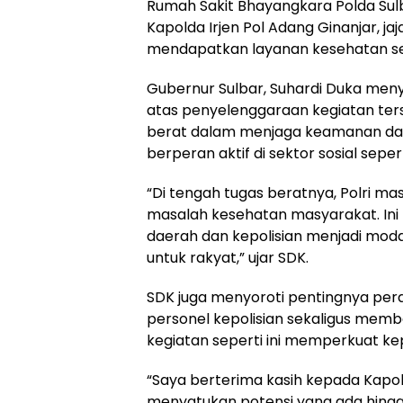
Rumah Sakit Bhayangkara Polda Sulba
Kapolda Irjen Pol Adang Ginanjar, j
mendapatkan layanan kesehatan secar
Gubernur Sulbar, Suhardi Duka men
atas penyelenggaraan kegiatan terse
berat dalam menjaga keamanan d
berperan aktif di sektor sosial seper
“Di tengah tugas beratnya, Polri m
masalah kesehatan masyarakat. Ini p
daerah dan kepolisian menjadi mod
untuk rakyat,” ujar SDK.
SDK juga menyoroti pentingnya per
personel kepolisian sekaligus mem
kegiatan seperti ini memperkuat kepe
“Saya berterima kasih kepada Kap
menyatukan potensi yang ada hing