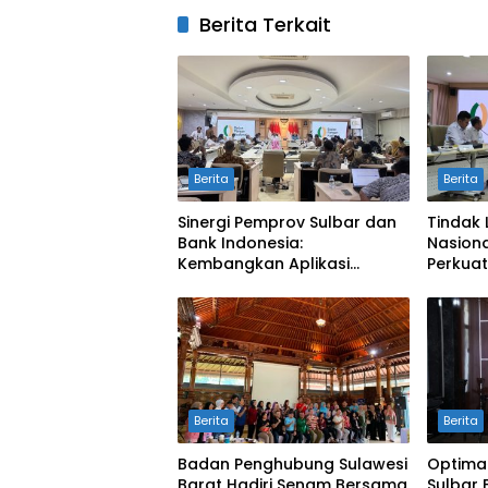
Berita Terkait
Berita
Berita
Sinergi Pemprov Sulbar dan
Tindak 
Bank Indonesia:
Nasiona
Kembangkan Aplikasi
Perkuat
SAPEDA 2.0 demi Stabilitas
Pengend
Harga Pangan
BSPS
Berita
Berita
Badan Penghubung Sulawesi
Optima
Barat Hadiri Senam Bersama
Sulbar 