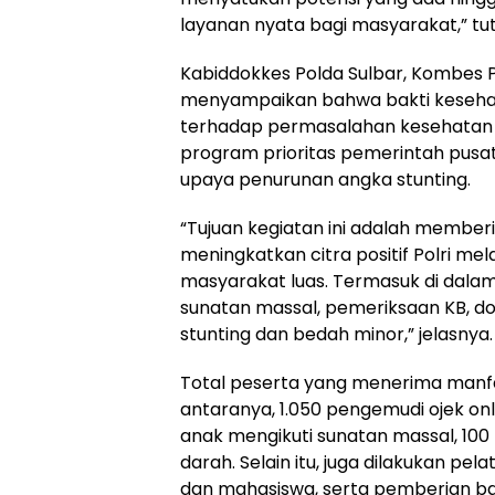
layanan nyata bagi masyarakat,” tu
Kabiddokkes Polda Sulbar, Kombes Po
menyampaikan bahwa bakti kesehata
terhadap permasalahan kesehatan m
program prioritas pemerintah pusa
upaya penurunan angka stunting.
“Tujuan kegiatan ini adalah membe
meningkatkan citra positif Polri m
masyarakat luas. Termasuk di dalam
sunatan massal, pemeriksaan KB, don
stunting dan bedah minor,” jelasnya.
Total peserta yang menerima manfaa
antaranya, 1.050 pengemudi ojek o
anak mengikuti sunatan massal, 100
darah. Selain itu, juga dilakukan pe
dan mahasiswa, serta pemberian ban