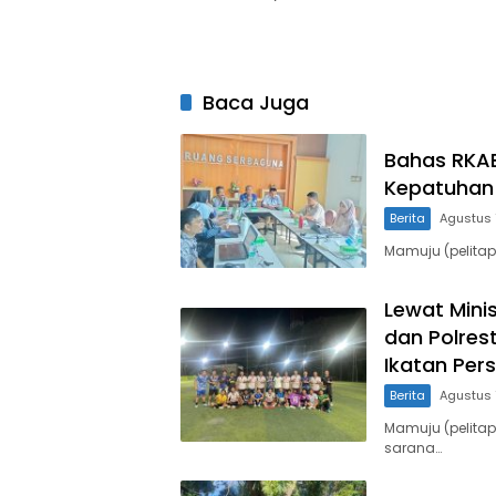
Baca Juga
Bahas RKAB
Kepatuhan 
Berita
Agustus 
Mamuju (pelita
Lewat Mini
dan Polres
Ikatan Per
Berita
Agustus 
Mamuju (pelita
sarana…