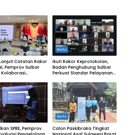
Berita
Lanjuti Catatan Rakor
Ikuti Rakor Keprotokolan,
l, Pemprov Sulbar
Badan Penghubung Sulbar
 Kolaborasi
Perkuat Standar Pelayanan
alian Inflasi dan
Protokol Pemerintahan
Berita
lkan SPBE, Pemprov
Calon Paskibraka Tingkat
Evaluasi Pengelolaan
Nasional Asal Sulawesi Barat