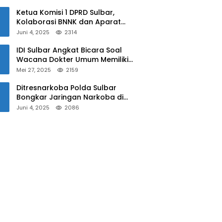
Sulbar
Ketua Komisi 1 DPRD Sulbar,
Kolaborasi BNNK dan Aparat
Kepolisian Tekan Penyalahgunaan
Juni 4, 2025
2314
Narkoba di Kalangan Pelajar
IDI Sulbar Angkat Bicara Soal
Wacana Dokter Umum Memiliki
Kewenangan Operasi Caesar
Mei 27, 2025
2159
Ditresnarkoba Polda Sulbar
Bongkar Jaringan Narkoba di
Mamuju, Dua Pria Ditangkap! Jejak
Juni 4, 2025
2086
Bandar Masih Diburu