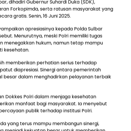
r, dihadiri Gubernur Suhardi Duka (SDK),
ajaran Forkopimda, serta ratusan masyarakat yang
a gratis. Senin, 16 Juni 2025.
yampaikan apresiasinya kepada Polda Sulbar
but. Menurutnya, meski Polri memiliki tugas
an menegakkan hukum, namun tetap mampu
ti kesehatan.
asih memberikan perhatian serius terhadap
atut diapresiasi. Sinergi antara pemerintah
al besar dalam menghadirkan pelayanan terbaik
an Dokkes Polri dalam menjaga kesehatan
berikan manfaat bagi masyarakat. Ia menyebut
rcayaan publik terhadap institusi Polri.
olda yang terus mampu membangun sinergi,
ga menjadi kekuatan besar untuk memberikan