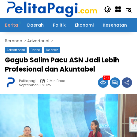
Langsung
ke
konten
Berita
Daerah
Politik
Ekonomi
Kesehatan
Beranda
Advertorial
Advertorial
Berita
Daerah
Gagub Salim Pacu ASN Jadi Lebih
Profesional dan Akuntabel
244
Pelitapagi
2 Min Baca
September 3, 2025