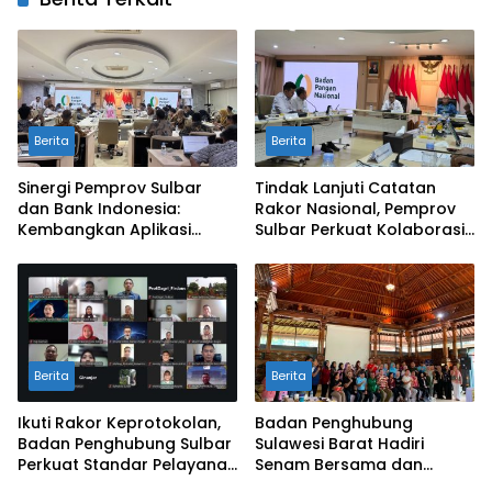
Berita
Berita
Sinergi Pemprov Sulbar
Tindak Lanjuti Catatan
dan Bank Indonesia:
Rakor Nasional, Pemprov
Kembangkan Aplikasi
Sulbar Perkuat Kolaborasi
SAPEDA 2.0 demi Stabilitas
Pengendalian Inflasi dan
Harga Pangan
BSPS
Berita
Berita
Ikuti Rakor Keprotokolan,
Badan Penghubung
Badan Penghubung Sulbar
Sulawesi Barat Hadiri
Perkuat Standar Pelayanan
Senam Bersama dan
Protokol Pemerintahan
Rapat Kolaborasi TMII