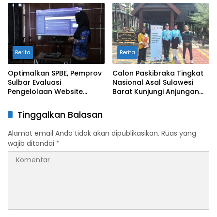
dengan Anjungan Daerah
Berita
Berita
Optimalkan SPBE, Pemprov
Calon Paskibraka Tingkat
Sulbar Evaluasi
Nasional Asal Sulawesi
Pengelolaan Website
Barat Kunjungi Anjungan
Terintegrasi ‘Sulbar Digital’
Sulbar di TMII
Tinggalkan Balasan
Alamat email Anda tidak akan dipublikasikan.
Ruas yang
wajib ditandai
*