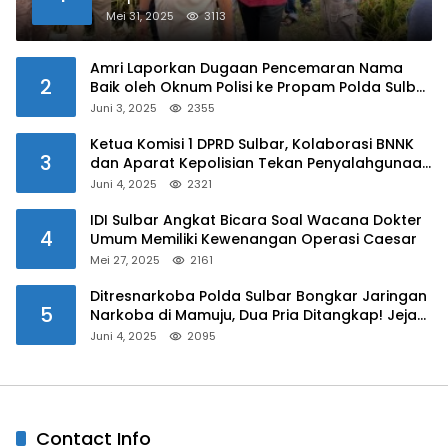
Kalukku
Mei 31, 2025
3113
Amri Laporkan Dugaan Pencemaran Nama
2
Baik oleh Oknum Polisi ke Propam Polda Sulbar
Juni 3, 2025
2355
Ketua Komisi 1 DPRD Sulbar, Kolaborasi BNNK
3
dan Aparat Kepolisian Tekan Penyalahgunaan
Narkoba di Kalangan Pelajar
Juni 4, 2025
2321
IDI Sulbar Angkat Bicara Soal Wacana Dokter
4
Umum Memiliki Kewenangan Operasi Caesar
Mei 27, 2025
2161
Ditresnarkoba Polda Sulbar Bongkar Jaringan
5
Narkoba di Mamuju, Dua Pria Ditangkap! Jejak
Bandar Masih Diburu
Juni 4, 2025
2095
Contact Info