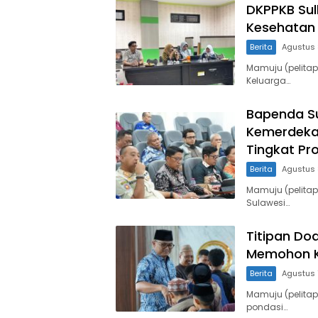
DKPPKB Sul
Kesehatan 
Berita
Agustus 
Mamuju (pelita
Keluarga…
Bapenda Su
Kemerdeka
Tingkat Pro
Berita
Agustus 
Mamuju (pelita
Sulawesi…
Titipan Do
Memohon K
Berita
Agustus 
Mamuju (pelitap
pondasi…