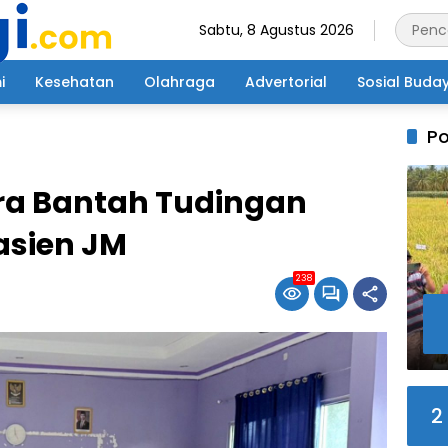
Sabtu, 8 Agustus 2026
i
Kesehatan
Olahraga
Advertorial
Sosial Buda
Po
ra Bantah Tudingan
asien JM
238
2