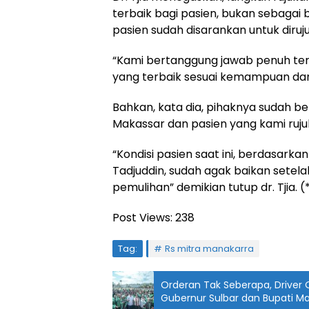
terbaik bagi pasien, bukan sebaga
pasien sudah disarankan untuk diruju
“Kami bertanggung jawab penuh t
yang terbaik sesuai kemampuan dan p
Bahkan, kata dia, pihaknya sudah be
Makassar dan pasien yang kami ruju
“Kondisi pasien saat ini, berdasarka
Tadjuddin, sudah agak baikan setela
pemulihan” demikian tutup dr. Tjia. (
Post Views:
238
Tag:
Rs mitra manakarra
Orderan Tak Seberapa, Driver O
Gubernur Sulbar dan Bupati M