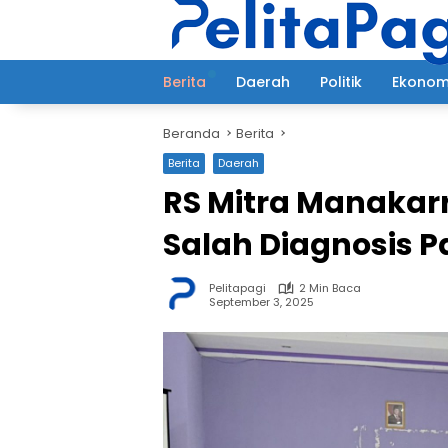
Langsung
ke
konten
Berita
Daerah
Politik
Ekonom
Beranda
Berita
Berita
Daerah
RS Mitra Manakar
Salah Diagnosis P
Pelitapagi
2 Min Baca
September 3, 2025