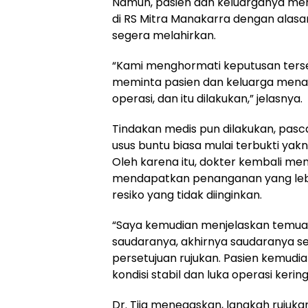
Namun, pasien dan keluarganya mem
di RS Mitra Manakarra dengan alasan
segera melahirkan.
“Kami menghormati keputusan terse
meminta pasien dan keluarga mena
operasi, dan itu dilakukan,” jelasnya.
Tindakan medis pun dilakukan, pasc
usus buntu biasa mulai terbukti yak
Oleh karena itu, dokter kembali me
mendapatkan penanganan yang lebih t
resiko yang tidak diinginkan.
“Saya kemudian menjelaskan temuan
saudaranya, akhirnya saudaranya se
persetujuan rujukan. Pasien kemudia
kondisi stabil dan luka operasi kering
Dr. Tjia menegaskan, langkah rujuk