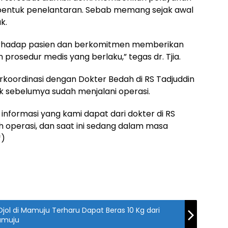
i bentuk penelantaran. Sebab memang sejak awal
k.
erhadap pasien dan berkomitmen memberikan
rosedur medis yang berlaku,” tegas dr. Tjia.
rkoordinasi dengan Dokter Bedah di RS Tadjuddin
k sebelumya sudah menjalani operasi.
n informasi yang kami dapat dari dokter di RS
h operasi, dan saat ini sedang dalam masa
*)
jol di Mamuju Terharu Dapat Beras 10 Kg dari
amuju