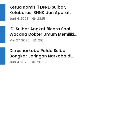
Sulbar
Ketua Komisi 1 DPRD Sulbar,
Kolaborasi BNNK dan Aparat
Kepolisian Tekan Penyalahgunaan
Juni 4, 2025
2325
Narkoba di Kalangan Pelajar
IDI Sulbar Angkat Bicara Soal
Wacana Dokter Umum Memiliki
Kewenangan Operasi Caesar
Mei 27, 2025
2161
Ditresnarkoba Polda Sulbar
Bongkar Jaringan Narkoba di
Mamuju, Dua Pria Ditangkap! Jejak
Juni 4, 2025
2096
Bandar Masih Diburu