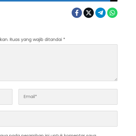
kan.
Ruas yang wajib ditandai
*
saya pada peramban ini untuk komentar saya