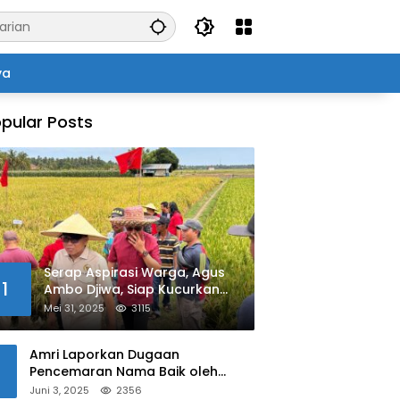
ya
pular Posts
Serap Aspirasi Warga, Agus
1
Ambo Djiwa, Siap Kucurkan
Bantuan Pertanian di Kalukku
Mei 31, 2025
3115
Amri Laporkan Dugaan
Pencemaran Nama Baik oleh
Oknum Polisi ke Propam Polda
Juni 3, 2025
2356