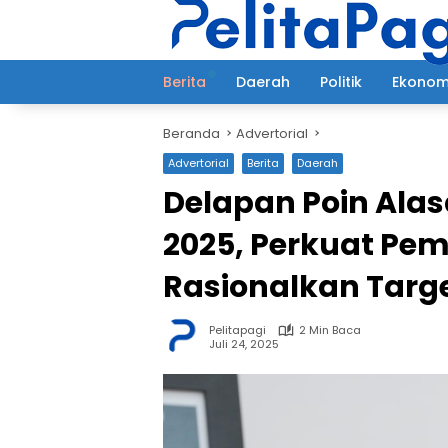
Langsung
ke
konten
Berita
Daerah
Politik
Ekonom
Beranda
Advertorial
Advertorial
Berita
Daerah
Delapan Poin Alas
2025, Perkuat Pe
Rasionalkan Targ
Pelitapagi
2 Min Baca
Juli 24, 2025