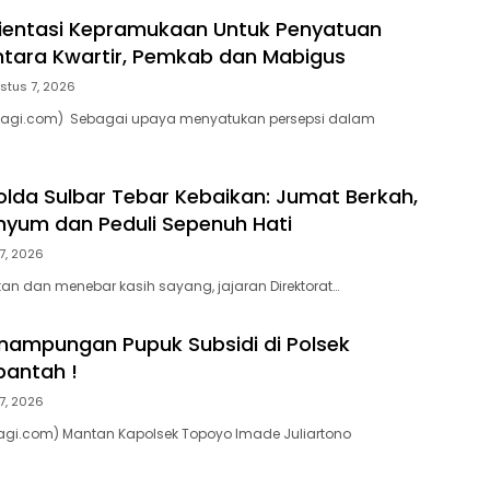
rientasi Kepramukaan Untuk Penyatuan
ntara Kwartir, Pemkab dan Mabigus
stus 7, 2026
pagi.com) Sebagai upaya menyatukan persepsi dalam
olda Sulbar Tebar Kebaikan: Jumat Berkah,
nyum dan Peduli Sepenuh Hati
7, 2026
tan dan menebar kasih sayang, jajaran Direktorat…
ampungan Pupuk Subsidi di Polsek
bantah !
7, 2026
agi.com) Mantan Kapolsek Topoyo Imade Juliartono