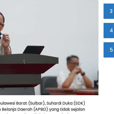
3
4
5
lawesi Barat (Sulbar), Suhardi Duka (SDK)
elanja Daerah (APBD) yang tidak sejalan