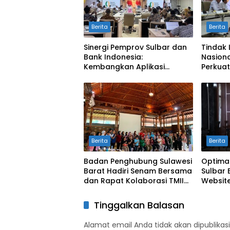
Berita
Berita
Sinergi Pemprov Sulbar dan
Tindak 
Bank Indonesia:
Nasiona
Kembangkan Aplikasi
Perkuat
SAPEDA 2.0 demi Stabilitas
Pengend
Harga Pangan
BSPS
Berita
Berita
Badan Penghubung Sulawesi
Optima
Barat Hadiri Senam Bersama
Sulbar 
dan Rapat Kolaborasi TMII
Website
dengan Anjungan Daerah
Digit
Tinggalkan Balasan
Alamat email Anda tidak akan dipublikasi