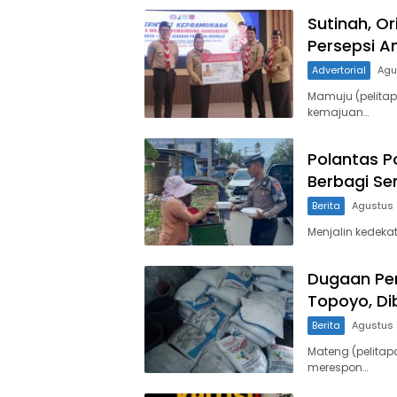
Sutinah, O
Persepsi A
Advertorial
Agu
Mamuju (pelita
kemajuan…
Polantas P
Berbagi Se
Berita
Agustus 
Menjalin kedeka
Dugaan Pen
Topoyo, Di
Berita
Agustus 
Mateng (pelitap
merespon…