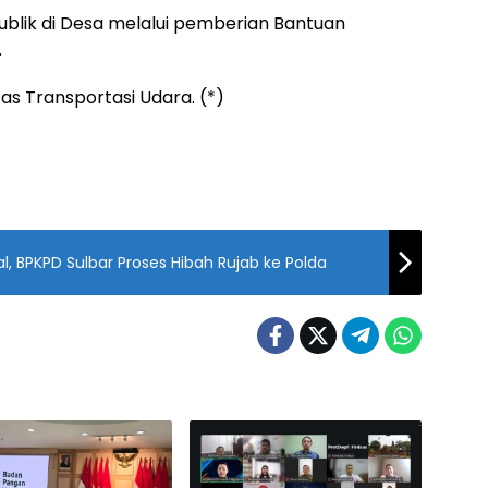
ublik di Desa melalui pemberian Bantuan
.
as Transportasi Udara. (*)
Wujudkan Tata Kelola Aset Ideal, BPKPD Sulbar Proses Hibah Rujab ke Polda