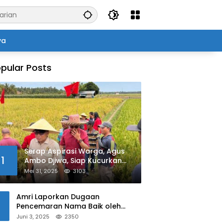
ya
pular Posts
Serap Aspirasi Warga, Agus
1
Ambo Djiwa, Siap Kucurkan
Bantuan Pertanian di Kalukku
Mei 31, 2025
3103
Amri Laporkan Dugaan
Pencemaran Nama Baik oleh
Oknum Polisi ke Propam Polda
Juni 3, 2025
2350