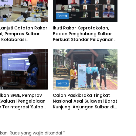
Berita
Lanjuti Catatan Rakor
Ikuti Rakor Keprotokolan,
l, Pemprov Sulbar
Badan Penghubung Sulbar
 Kolaborasi
Perkuat Standar Pelayanan
alian Inflasi dan
Protokol Pemerintahan
Berita
lkan SPBE, Pemprov
Calon Paskibraka Tingkat
Evaluasi Pengelolaan
Nasional Asal Sulawesi Barat
 Terintegrasi ‘Sulbar
Kunjungi Anjungan Sulbar di
al’
TMII
kan.
Ruas yang wajib ditandai
*