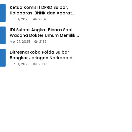
Sulbar
Ketua Komisi 1 DPRD Sulbar,
Kolaborasi BNNK dan Aparat
Kepolisian Tekan Penyalahgunaan
Juni 4, 2025
2314
Narkoba di Kalangan Pelajar
IDI Sulbar Angkat Bicara Soal
Wacana Dokter Umum Memiliki
Kewenangan Operasi Caesar
Mei 27, 2025
2159
Ditresnarkoba Polda Sulbar
Bongkar Jaringan Narkoba di
Mamuju, Dua Pria Ditangkap! Jejak
Juni 4, 2025
2087
Bandar Masih Diburu