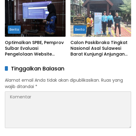
dengan Anjungan Daerah
Berita
Berita
Optimalkan SPBE, Pemprov
Calon Paskibraka Tingkat
Sulbar Evaluasi
Nasional Asal Sulawesi
Pengelolaan Website
Barat Kunjungi Anjungan
Terintegrasi ‘Sulbar Digital’
Sulbar di TMII
Tinggalkan Balasan
Alamat email Anda tidak akan dipublikasikan.
Ruas yang
wajib ditandai
*