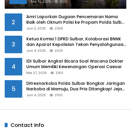
Kalukku
Mei 31, 2025
3122
Amri Laporkan Dugaan Pencemaran Nama
2
Baik oleh Oknum Polisi ke Propam Polda Sulbar
Juni 3, 2025
2358
Ketua Komisi 1 DPRD Sulbar, Kolaborasi BNNK
3
dan Aparat Kepolisian Tekan Penyalahgunaan
Narkoba di Kalangan Pelajar
Juni 4, 2025
2329
IDI Sulbar Angkat Bicara Soal Wacana Dokter
4
Umum Memiliki Kewenangan Operasi Caesar
Mei 27, 2025
2163
Ditresnarkoba Polda Sulbar Bongkar Jaringan
5
Narkoba di Mamuju, Dua Pria Ditangkap! Jejak
Bandar Masih Diburu
Juni 4, 2025
2100
Contact Info