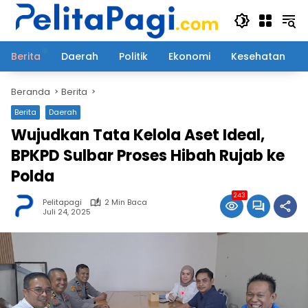
Langsung
ke
konten
Berita
Daerah
Politik
Ekonomi
Kesehatan
Beranda
Berita
Berita
Daerah
Wujudkan Tata Kelola Aset Ideal,
BPKPD Sulbar Proses Hibah Rujab ke
Polda
243
Pelitapagi
2 Min Baca
Juli 24, 2025