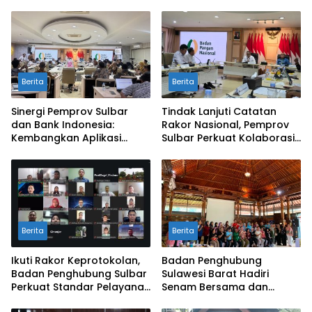
Berita
Berita
Sinergi Pemprov Sulbar
Tindak Lanjuti Catatan
dan Bank Indonesia:
Rakor Nasional, Pemprov
Kembangkan Aplikasi
Sulbar Perkuat Kolaborasi
SAPEDA 2.0 demi Stabilitas
Pengendalian Inflasi dan
Harga Pangan
BSPS
Berita
Berita
Ikuti Rakor Keprotokolan,
Badan Penghubung
Badan Penghubung Sulbar
Sulawesi Barat Hadiri
Perkuat Standar Pelayanan
Senam Bersama dan
Protokol Pemerintahan
Rapat Kolaborasi TMII