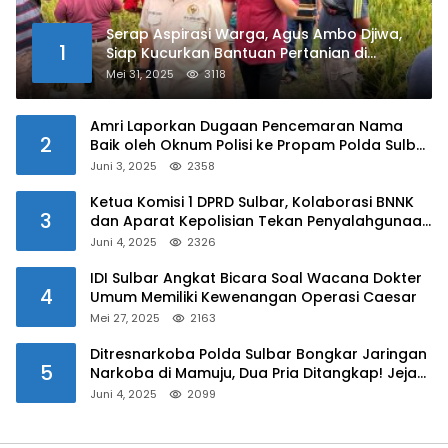
Serap Aspirasi Warga, Agus Ambo Djiwa,
1
Siap Kucurkan Bantuan Pertanian di
Kalukku
Mei 31, 2025
3118
Amri Laporkan Dugaan Pencemaran Nama
2
Baik oleh Oknum Polisi ke Propam Polda Sulbar
Juni 3, 2025
2358
Ketua Komisi 1 DPRD Sulbar, Kolaborasi BNNK
3
dan Aparat Kepolisian Tekan Penyalahgunaan
Narkoba di Kalangan Pelajar
Juni 4, 2025
2326
IDI Sulbar Angkat Bicara Soal Wacana Dokter
4
Umum Memiliki Kewenangan Operasi Caesar
Mei 27, 2025
2163
Ditresnarkoba Polda Sulbar Bongkar Jaringan
5
Narkoba di Mamuju, Dua Pria Ditangkap! Jejak
Bandar Masih Diburu
Juni 4, 2025
2099