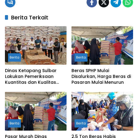
Berita Terkait
Berita
Berita
Dinas Ketapang Sulbar
Beras SPHP Mulai
Lakukan Pemeriksaan
Disalurkan, Harga Beras di
Kuantitas dan Kualitas
Pasaran Mulai Menurun
Bantuan Pangan CPP di
Dua Kabupaten
Berita
Berita
Pasar Murah Dinas
2,5 Ton Beras Habis