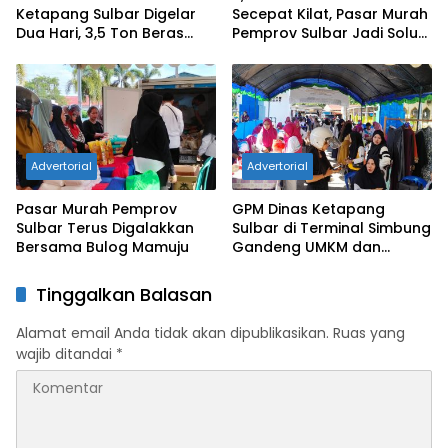
Ketapang Sulbar Digelar
Secepat Kilat, Pasar Murah
Dua Hari, 3,5 Ton Beras
Pemprov Sulbar Jadi Solusi
Ludes Terjual
Warga
Advertorial
Advertorial
Pasar Murah Pemprov
GPM Dinas Ketapang
Sulbar Terus Digalakkan
Sulbar di Terminal Simbung
Bersama Bulog Mamuju
Gandeng UMKM dan
Distributor Lokal
Tinggalkan Balasan
Alamat email Anda tidak akan dipublikasikan.
Ruas yang
wajib ditandai
*