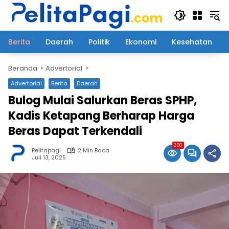
Langsung
ke
konten
Berita
Daerah
Politik
Ekonomi
Kesehatan
Beranda
Advertorial
Advertorial
Berita
Daerah
Bulog Mulai Salurkan Beras SPHP,
Kadis Ketapang Berharap Harga
Beras Dapat Terkendali
260
Pelitapagi
2 Min Baca
Juli 13, 2025