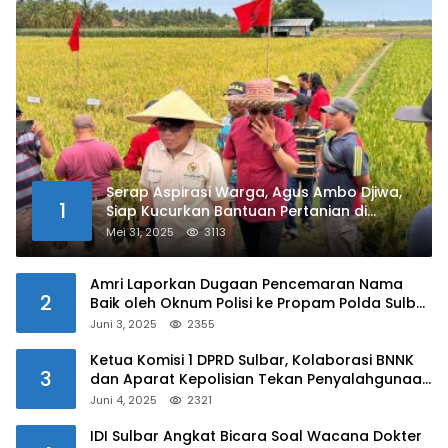
Serap Aspirasi Warga, Agus Ambo Djiwa,
1
Siap Kucurkan Bantuan Pertanian di
Kalukku
Mei 31, 2025
3113
Amri Laporkan Dugaan Pencemaran Nama
2
Baik oleh Oknum Polisi ke Propam Polda Sulbar
Juni 3, 2025
2355
Ketua Komisi 1 DPRD Sulbar, Kolaborasi BNNK
3
dan Aparat Kepolisian Tekan Penyalahgunaan
Narkoba di Kalangan Pelajar
Juni 4, 2025
2321
IDI Sulbar Angkat Bicara Soal Wacana Dokter