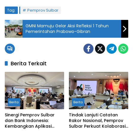
Tag:
Pemprov Sulbar
GMNI Mamuju Gelar Aksi Refleksi 1 Tahun
Pemerintahan Prabowo-Gibran
Berita Terkait
Berita
Berita
Sinergi Pemprov Sulbar
Tindak Lanjuti Catatan
dan Bank Indonesia:
Rakor Nasional, Pemprov
Kembangkan Aplikasi
Sulbar Perkuat Kolaborasi
SAPEDA 2.0 demi Stabilitas
Pengendalian Inflasi dan