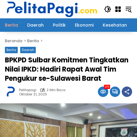
Langsung
ke
konten
Berita
Daerah
Politik
Ekonomi
Kesehatan
Beranda
Berita
Berita
Daerah
BPKPD Sulbar Komitmen Tingkatkan
Nilai IPKD: Hadiri Rapat Awal Tim
Pengukur se-Sulawesi Barat
215
Pelitapagi
2 Min Baca
Oktober 21, 2025