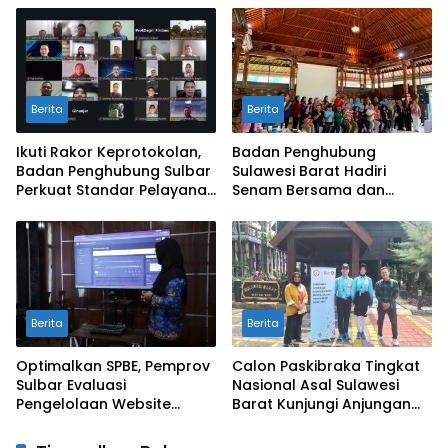
Harga Pangan
BSPS
Berita
Berita
Ikuti Rakor Keprotokolan,
Badan Penghubung
Badan Penghubung Sulbar
Sulawesi Barat Hadiri
Perkuat Standar Pelayanan
Senam Bersama dan
Protokol Pemerintahan
Rapat Kolaborasi TMII
dengan Anjungan Daerah
Berita
Berita
Optimalkan SPBE, Pemprov
Calon Paskibraka Tingkat
Sulbar Evaluasi
Nasional Asal Sulawesi
Pengelolaan Website
Barat Kunjungi Anjungan
Terintegrasi ‘Sulbar Digital’
Sulbar di TMII