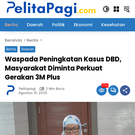
Langsung
ke
konten
Berita
Daerah
Politik
Ekonomi
Kesehatan
Beranda
Berita
Berita
Daerah
Waspada Peningkatan Kasus DBD,
Masyarakat Diminta Perkuat
Gerakan 3M Plus
234
Pelitapagi
2 Min Baca
Agustus 15, 2025