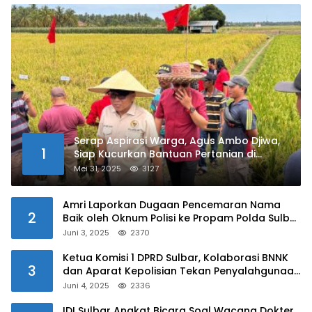
Serap Aspirasi Warga, Agus Ambo Djiwa,
1
Siap Kucurkan Bantuan Pertanian di
Kalukku
Mei 31, 2025
3127
Amri Laporkan Dugaan Pencemaran Nama
2
Baik oleh Oknum Polisi ke Propam Polda Sulbar
Juni 3, 2025
2370
Ketua Komisi 1 DPRD Sulbar, Kolaborasi BNNK
3
dan Aparat Kepolisian Tekan Penyalahgunaan
Narkoba di Kalangan Pelajar
Juni 4, 2025
2336
IDI Sulbar Angkat Bicara Soal Wacana Dokter