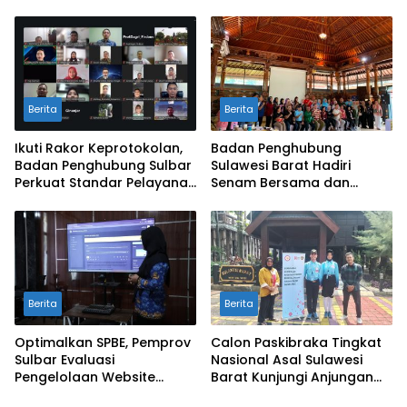
SAPEDA 2.0 demi Stabilitas
Pengendalian Inflasi dan
Harga Pangan
BSPS
Berita
Berita
Ikuti Rakor Keprotokolan,
Badan Penghubung
Badan Penghubung Sulbar
Sulawesi Barat Hadiri
Perkuat Standar Pelayanan
Senam Bersama dan
Protokol Pemerintahan
Rapat Kolaborasi TMII
dengan Anjungan Daerah
Berita
Berita
Optimalkan SPBE, Pemprov
Calon Paskibraka Tingkat
Sulbar Evaluasi
Nasional Asal Sulawesi
Pengelolaan Website
Barat Kunjungi Anjungan
Terintegrasi ‘Sulbar Digital’
Sulbar di TMII