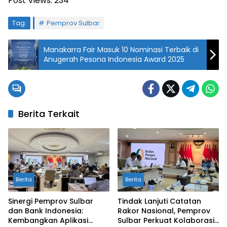
Post Views:
234
Tag:
Pemprov Sulbar
Manakarra Fair Masuk 10 Nominasi Terbaik di
Anugerah Pesona Indonesia Award 2025
Berita Terkait
Berita
Berita
Sinergi Pemprov Sulbar
Tindak Lanjuti Catatan
dan Bank Indonesia:
Rakor Nasional, Pemprov
Kembangkan Aplikasi
Sulbar Perkuat Kolaborasi