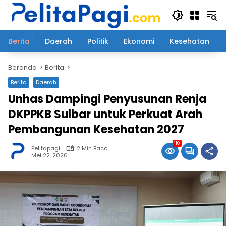
Langsung
ke
konten
Berita
Daerah
Politik
Ekonomi
Kesehatan
Beranda
Berita
Berita
Daerah
Unhas Dampingi Penyusunan Renja
DKPPKB Sulbar untuk Perkuat Arah
Pembangunan Kesehatan 2027
110
Pelitapagi
2 Min Baca
Mei 22, 2026