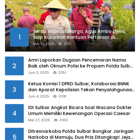
Serap Aspirasi Warga, Agus Ambo Djiwa,
1
Siap Kucurkan Bantuan Pertanian di
Kalukku
Mei 31, 2025
3110
Amri Laporkan Dugaan Pencemaran Nama
2
Baik oleh Oknum Polisi ke Propam Polda Sulbar
Juni 3, 2025
2351
Ketua Komisi 1 DPRD Sulbar, Kolaborasi BNNK
3
dan Aparat Kepolisian Tekan Penyalahgunaan
Narkoba di Kalangan Pelajar
Juni 4, 2025
2318
IDI Sulbar Angkat Bicara Soal Wacana Dokter
4
Umum Memiliki Kewenangan Operasi Caesar
Mei 27, 2025
2160
Ditresnarkoba Polda Sulbar Bongkar Jaringan
5
Narkoba di Mamuju, Dua Pria Ditangkap! Jejak