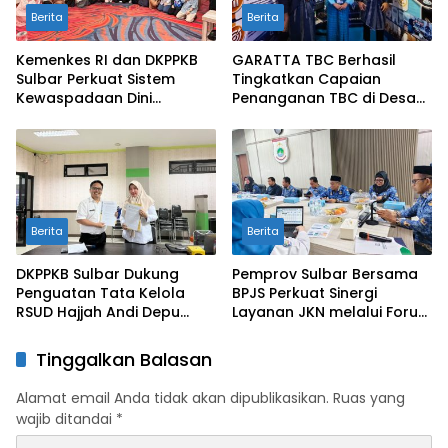
Berita
Berita
Kemenkes RI dan DKPPKB
GARATTA TBC Berhasil
Sulbar Perkuat Sistem
Tingkatkan Capaian
Kewaspadaan Dini
Penanganan TBC di Desa
Penyakit melalui Evaluasi
Lokus
SKDR
Berita
Berita
DKPPKB Sulbar Dukung
Pemprov Sulbar Bersama
Penguatan Tata Kelola
BPJS Perkuat Sinergi
RSUD Hajjah Andi Depu
Layanan JKN melalui Forum
melalui Konsultasi
Kemitraan Pengelolaan
Rancangan Peraturan
Kerja Sama Fasilitas
Tinggalkan Balasan
Internal Rumah Sakit
Kesehatan
Alamat email Anda tidak akan dipublikasikan.
Ruas yang
wajib ditandai
*