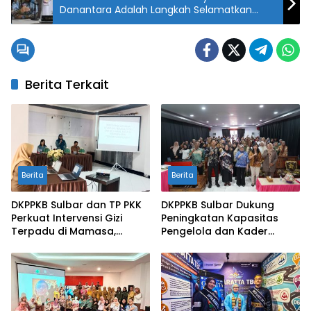
Danantara Adalah Langkah Selamatkan
Penerimaan Negara dan Kemandirian
Ekonomi
Berita Terkait
Berita
Berita
DKPPKB Sulbar dan TP PKK
DKPPKB Sulbar Dukung
Perkuat Intervensi Gizi
Peningkatan Kapasitas
Terpadu di Mamasa,
Pengelola dan Kader
Wujudkan Generasi Sulbar
Posyandu melalui 25
Maju dan Sejahtera
Kompetensi Dasar di
Mamuju