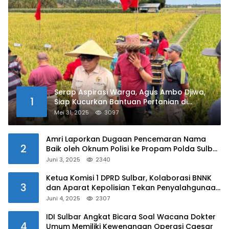
Serap Aspirasi Warga, Agus Ambo Djiwa,
1
Siap Kucurkan Bantuan Pertanian di
Kalukku
Mei 31, 2025
3097
Amri Laporkan Dugaan Pencemaran Nama
2
Baik oleh Oknum Polisi ke Propam Polda Sulbar
Juni 3, 2025
2340
Ketua Komisi 1 DPRD Sulbar, Kolaborasi BNNK
3
dan Aparat Kepolisian Tekan Penyalahgunaan
Narkoba di Kalangan Pelajar
Juni 4, 2025
2307
IDI Sulbar Angkat Bicara Soal Wacana Dokter
4
Umum Memiliki Kewenangan Operasi Caesar