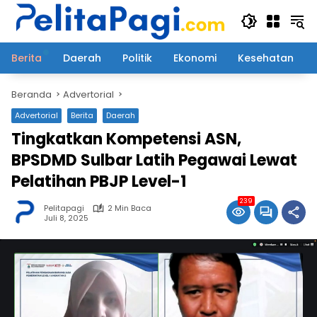
Langsung
ke
konten
Berita
Daerah
Politik
Ekonomi
Kesehatan
Beranda
Advertorial
Advertorial
Berita
Daerah
Tingkatkan Kompetensi ASN,
BPSDMD Sulbar Latih Pegawai Lewat
Pelatihan PBJP Level-1
239
Pelitapagi
2 Min Baca
Juli 8, 2025