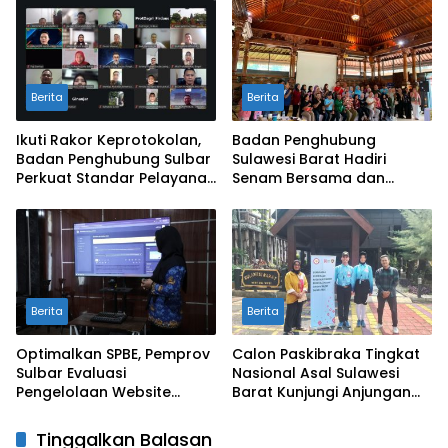
Harga Pangan
BSPS
Berita
Berita
Ikuti Rakor Keprotokolan,
Badan Penghubung
Badan Penghubung Sulbar
Sulawesi Barat Hadiri
Perkuat Standar Pelayanan
Senam Bersama dan
Protokol Pemerintahan
Rapat Kolaborasi TMII
dengan Anjungan Daerah
Berita
Berita
Optimalkan SPBE, Pemprov
Calon Paskibraka Tingkat
Sulbar Evaluasi
Nasional Asal Sulawesi
Pengelolaan Website
Barat Kunjungi Anjungan
Terintegrasi ‘Sulbar Digital’
Sulbar di TMII
Tinggalkan Balasan