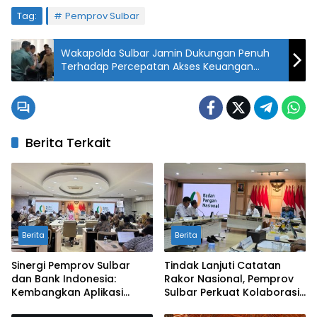
Tag:
Pemprov Sulbar
Wakapolda Sulbar Jamin Dukungan Penuh
Terhadap Percepatan Akses Keuangan
Inklusif
Berita Terkait
Berita
Berita
Sinergi Pemprov Sulbar
Tindak Lanjuti Catatan
dan Bank Indonesia:
Rakor Nasional, Pemprov
Kembangkan Aplikasi
Sulbar Perkuat Kolaborasi
SAPEDA 2.0 demi Stabilitas
Pengendalian Inflasi dan