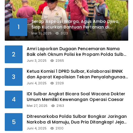
Serap Aspirasi Warga, Agus Ambo Djiwa,
1
Siap Kucurkan Bantuan Pertanian di
Kalukku
Mei 31, 2025
3123
Amri Laporkan Dugaan Pencemaran Nama
2
Baik oleh Oknum Polisi ke Propam Polda Sulbar
Juni 3, 2025
2365
Ketua Komisi 1 DPRD Sulbar, Kolaborasi BNNK
3
dan Aparat Kepolisian Tekan Penyalahgunaan
Narkoba di Kalangan Pelajar
Juni 4, 2025
2329
IDI Sulbar Angkat Bicara Soal Wacana Dokter
4
Umum Memiliki Kewenangan Operasi Caesar
Mei 27, 2025
2163
Ditresnarkoba Polda Sulbar Bongkar Jaringan
5
Narkoba di Mamuju, Dua Pria Ditangkap! Jejak
Bandar Masih Diburu
Juni 4, 2025
2100