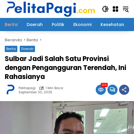
Langsung
ke
konten
Berita
Daerah
Politik
Ekonomi
Kesehatan
Beranda
Berita
Berita
Daerah
Sulbar Jadi Salah Satu Provinsi
dengan Pengangguran Terendah, Ini
Rahasianya
229
Pelitapagi
1 Min Baca
September 30, 2025