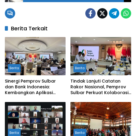
Berita Terkait
Berita
Berita
Sinergi Pemprov Sulbar
Tindak Lanjuti Catatan
dan Bank Indonesia:
Rakor Nasional, Pemprov
Kembangkan Aplikasi
Sulbar Perkuat Kolaborasi
SAPEDA 2.0 demi Stabilitas
Pengendalian Inflasi dan
Harga Pangan
BSPS
Berita
Berita