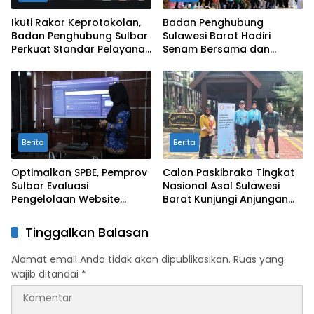
Ikuti Rakor Keprotokolan,
Badan Penghubung
Badan Penghubung Sulbar
Sulawesi Barat Hadiri
Perkuat Standar Pelayanan
Senam Bersama dan
Protokol Pemerintahan
Rapat Kolaborasi TMII
dengan Anjungan Daerah
Berita
Berita
Optimalkan SPBE, Pemprov
Calon Paskibraka Tingkat
Sulbar Evaluasi
Nasional Asal Sulawesi
Pengelolaan Website
Barat Kunjungi Anjungan
Terintegrasi ‘Sulbar Digital’
Sulbar di TMII
Tinggalkan Balasan
Alamat email Anda tidak akan dipublikasikan.
Ruas yang
wajib ditandai
*