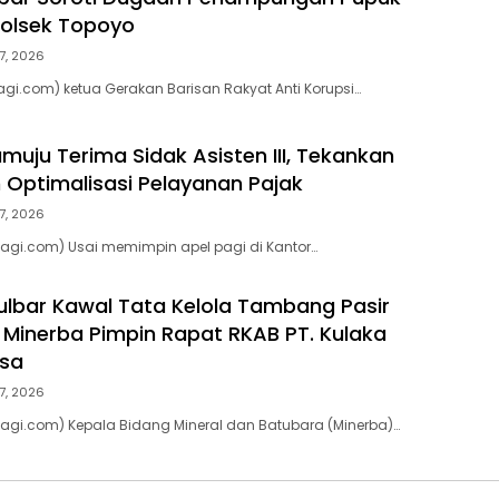
 Polsek Topoyo
7, 2026
agi.com) ketua Gerakan Barisan Rakyat Anti Korupsi…
uju Terima Sidak Asisten III, Tekankan
n Optimalisasi Pelayanan Pajak
7, 2026
agi.com) Usai memimpin apel pagi di Kantor…
lbar Kawal Tata Kelola Tambang Pasir
d Minerba Pimpin Rapat RKAB PT. Kulaka
asa
7, 2026
agi.com) Kepala Bidang Mineral dan Batubara (Minerba)…