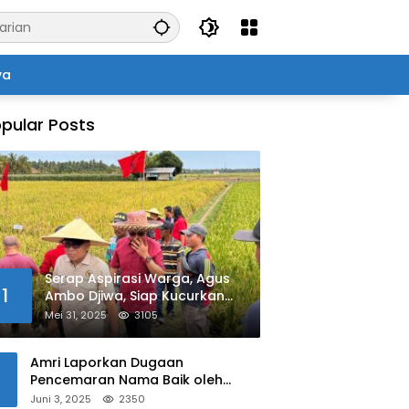
ya
pular Posts
Serap Aspirasi Warga, Agus
1
Ambo Djiwa, Siap Kucurkan
Bantuan Pertanian di Kalukku
Mei 31, 2025
3105
Amri Laporkan Dugaan
Pencemaran Nama Baik oleh
Oknum Polisi ke Propam Polda
Juni 3, 2025
2350