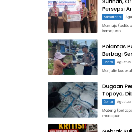
Sutinah, O
Persepsi A
Advertorial
Agu
Mamuju (pelita
kemajuan…
Polantas P
Berbagi Se
Berita
Agustus 
Menjalin kedeka
Dugaan Pen
Topoyo, Di
Berita
Agustus 
Mateng (pelitap
merespon…
Gebrak Su