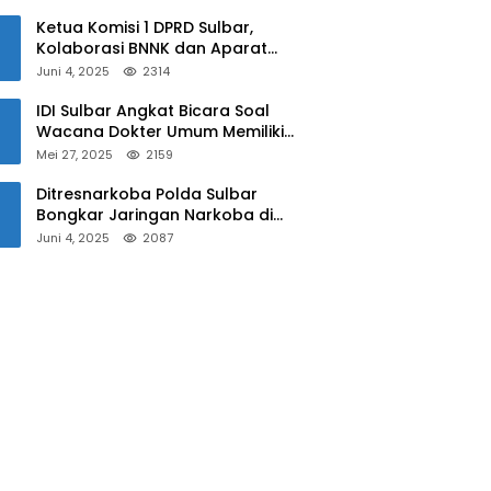
Sulbar
Ketua Komisi 1 DPRD Sulbar,
Kolaborasi BNNK dan Aparat
Kepolisian Tekan Penyalahgunaan
Juni 4, 2025
2314
Narkoba di Kalangan Pelajar
IDI Sulbar Angkat Bicara Soal
Wacana Dokter Umum Memiliki
Kewenangan Operasi Caesar
Mei 27, 2025
2159
Ditresnarkoba Polda Sulbar
Bongkar Jaringan Narkoba di
Mamuju, Dua Pria Ditangkap! Jejak
Juni 4, 2025
2087
Bandar Masih Diburu