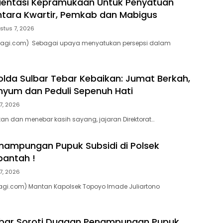
rientasi Kepramukaan Untuk Penyatuan
ntara Kwartir, Pemkab dan Mabigus
stus 7, 2026
pagi.com) Sebagai upaya menyatukan persepsi dalam
olda Sulbar Tebar Kebaikan: Jumat Berkah,
nyum dan Peduli Sepenuh Hati
7, 2026
tan dan menebar kasih sayang, jajaran Direktorat…
ampungan Pupuk Subsidi di Polsek
bantah !
7, 2026
agi.com) Mantan Kapolsek Topoyo Imade Juliartono
lbar Soroti Dugaan Penampungan Pupuk