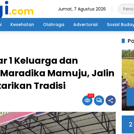
Jumat, 7 Agustus 2026
i
Kesehatan
Olahraga
Advertorial
Sosial Buda
Po
r 1 Keluarga dan
 Maradika Mamuju, Jalin
arikan Tradisi
220
2