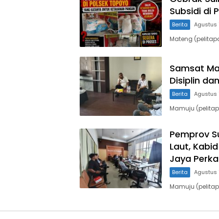
Subsidi di
Berita
Agustus 
Mateng (pelitap
Samsat Mam
Disiplin da
Berita
Agustus 
Mamuju (pelitap
Pemprov Su
Laut, Kabi
Jaya Perk
Berita
Agustus 
Mamuju (pelitap