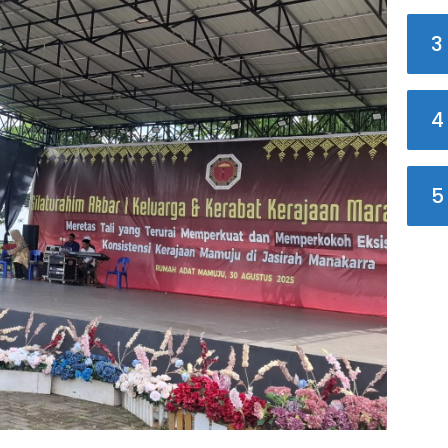
3
4
5