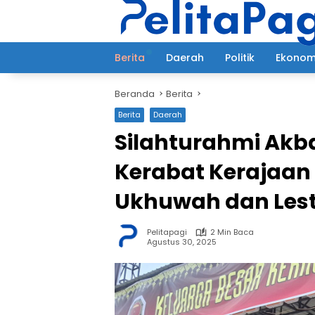
Langsung
ke
konten
Berita
Daerah
Politik
Ekonom
Beranda
Berita
Berita
Daerah
Silahturahmi Akba
Kerabat Kerajaan
Ukhuwah dan Lest
Pelitapagi
2 Min Baca
Agustus 30, 2025