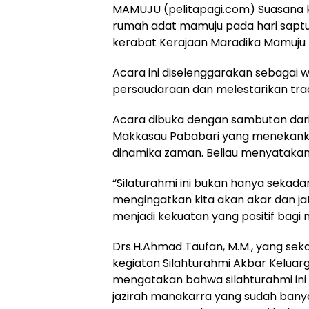
MAMUJU (pelitapagi.com) Suasana 
rumah adat mamuju pada hari saptu,
kerabat Kerajaan Maradika Mamuju 
Acara ini diselenggarakan sebagai 
persaudaraan dan melestarikan tradi
Acara dibuka dengan sambutan dari 
Makkasau Pababari yang menekank
dinamika zaman. Beliau menyatakan
“Silaturahmi ini bukan hanya sekad
mengingatkan kita akan akar dan jat
menjadi kekuatan yang positif bagi
Drs.H.Ahmad Taufan, M.M., yang se
kegiatan Silahturahmi Akbar Kelua
mengatakan bahwa silahturahmi ini d
jazirah manakarra yang sudah banya