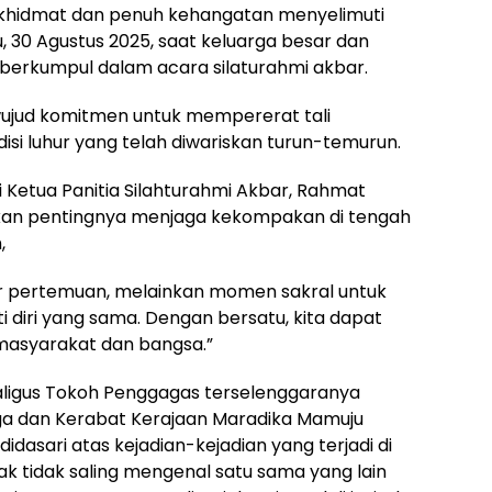
khidmat dan penuh kehangatan menyelimuti
 30 Agustus 2025, saat keluarga besar dan
berkumpul dalam acara silaturahmi akbar.
wujud komitmen untuk mempererat tali
si luhur yang telah diwariskan turun-temurun.
Ketua Panitia Silahturahmi Akbar, Rahmat
an pentingnya menjaga kekompakan di tengah
,
ar pertemuan, melainkan momen sakral untuk
i diri yang sama. Dengan bersatu, kita dapat
 masyarakat dan bangsa.”
kaligus Tokoh Penggagas terselenggaranya
rga dan Kerabat Kerajaan Maradika Mamuju
idasari atas kejadian-kejadian yang terjadi di
k tidak saling mengenal satu sama yang lain