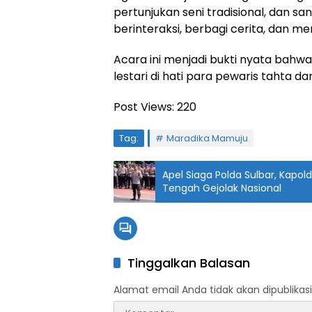
pertunjukan seni tradisional, dan s
berinteraksi, berbagi cerita, dan m
Acara ini menjadi bukti nyata bahwa
lestari di hati para pewaris tahta d
Post Views:
220
Tag:
Maradika Mamuju
Apel Siaga Polda Sulbar, Kapol
Tengah Gejolak Nasional
Tinggalkan Balasan
Alamat email Anda tidak akan dipublikasi