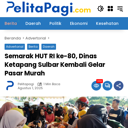
Langsung
ke
konten
Berita
Daerah
Politik
Ekonomi
Kesehatan
Beranda
Advertorial
Advertorial
Berita
Daerah
Semarak HUT RI ke-80, Dinas
Ketapang Sulbar Kembali Gelar
Pasar Murah
332
Pelitapagi
1 Min Baca
Agustus 1, 2025