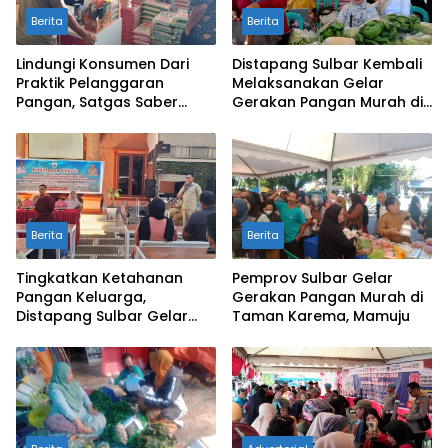
Berita
Berita
Lindungi Konsumen Dari
Distapang Sulbar Kembali
Praktik Pelanggaran
Melaksanakan Gelar
Pangan, Satgas Saber
Gerakan Pangan Murah di
Pangan Pantau Pasar dan
Taman Karema Mamuju
Distributor
Berita
Berita
Tingkatkan Ketahanan
Pemprov Sulbar Gelar
Pangan Keluarga,
Gerakan Pangan Murah di
Distapang Sulbar Gelar
Taman Karema, Mamuju
Bimtek Gerakan Sayang
Halaman Rumah