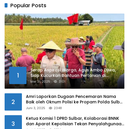
Popular Posts
Serap Aspirasi Warga, Agus Ambo Djiwa,
1
Siap Kucurkan Bantuan Pertanian di
Kalukku
Mei 31, 2025
3101
Amri Laporkan Dugaan Pencemaran Nama
2
Baik oleh Oknum Polisi ke Propam Polda Sulbar
Juni 3, 2025
2348
Ketua Komisi 1 DPRD Sulbar, Kolaborasi BNNK
3
dan Aparat Kepolisian Tekan Penyalahgunaan