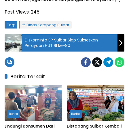
Post Views:
245
Tag:
Dinas Ketapang Sulbar
Diskominfo SP Sulbar Siap Sukseskan
Perayaan HUT RI ke-80
Berita Terkait
Berita
Berita
Lindungi Konsumen Dari
Distapang Sulbar Kembali