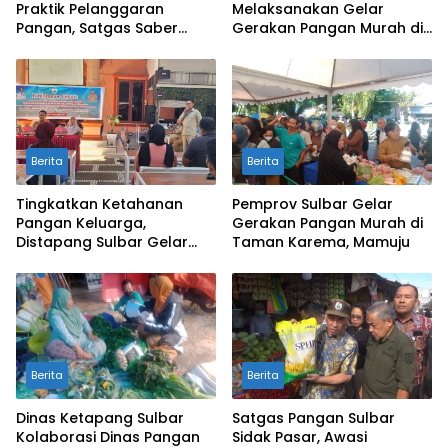
Praktik Pelanggaran
Melaksanakan Gelar
Pangan, Satgas Saber
Gerakan Pangan Murah di
Pangan Pantau Pasar dan
Taman Karema Mamuju
Distributor
Berita
Berita
Tingkatkan Ketahanan
Pemprov Sulbar Gelar
Pangan Keluarga,
Gerakan Pangan Murah di
Distapang Sulbar Gelar
Taman Karema, Mamuju
Bimtek Gerakan Sayang
Halaman Rumah
Berita
Berita
Dinas Ketapang Sulbar
Satgas Pangan Sulbar
Kolaborasi Dinas Pangan
Sidak Pasar, Awasi