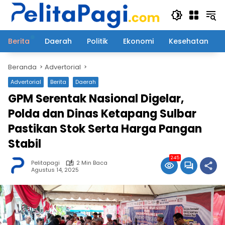
Langsung
ke
konten
Berita
Daerah
Politik
Ekonomi
Kesehatan
Beranda
Advertorial
Advertorial
Berita
Daerah
GPM Serentak Nasional Digelar,
Polda dan Dinas Ketapang Sulbar
Pastikan Stok Serta Harga Pangan
Stabil
245
Pelitapagi
2 Min Baca
Agustus 14, 2025