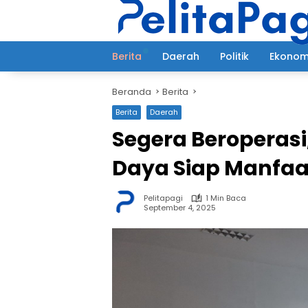
Langsung
ke
konten
Berita
Daerah
Politik
Ekonom
Beranda
Berita
Berita
Daerah
Segera Beroperasi
Daya Siap Manfaat
Pelitapagi
1 Min Baca
September 4, 2025