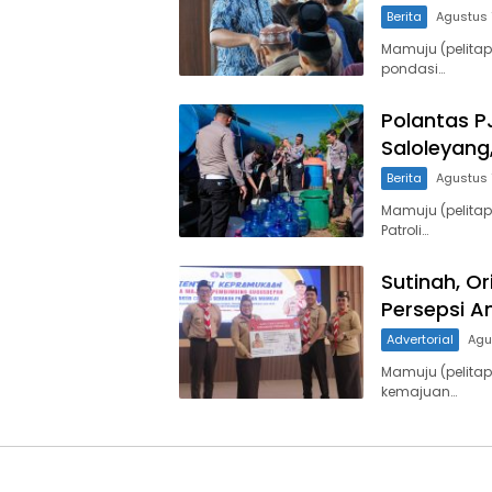
Berita
Agustus 
Mamuju (pelitap
pondasi…
Polantas PJ
Saloleyang
Berita
Agustus 
Mamuju (pelitap
Patroli…
Sutinah, O
Persepsi A
Advertorial
Agu
Mamuju (pelita
kemajuan…