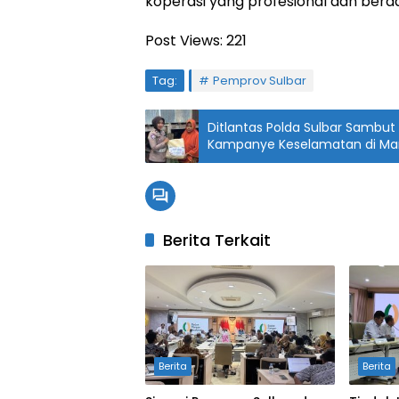
koperasi yang profesional dan berday
Post Views:
221
Tag:
Pemprov Sulbar
Ditlantas Polda Sulbar Sambut 
Kampanye Keselamatan di M
Berita Terkait
Berita
Berita