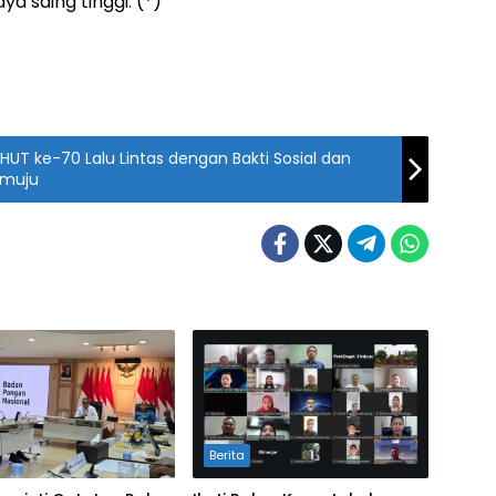
a saing tinggi. (*)
HUT ke-70 Lalu Lintas dengan Bakti Sosial dan
amuju
Berita