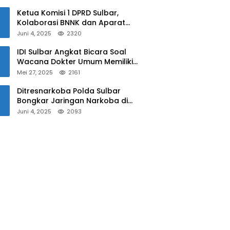
Sulbar
Ketua Komisi 1 DPRD Sulbar,
Kolaborasi BNNK dan Aparat
Kepolisian Tekan Penyalahgunaan
Juni 4, 2025
2320
Narkoba di Kalangan Pelajar
IDI Sulbar Angkat Bicara Soal
Wacana Dokter Umum Memiliki
Kewenangan Operasi Caesar
Mei 27, 2025
2161
Ditresnarkoba Polda Sulbar
Bongkar Jaringan Narkoba di
Mamuju, Dua Pria Ditangkap! Jejak
Juni 4, 2025
2093
Bandar Masih Diburu