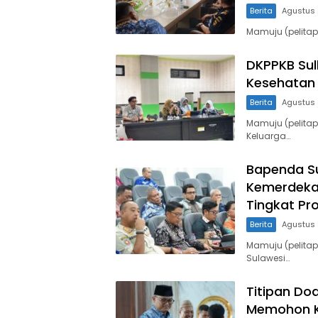
Berita
Agustus 
Mamuju (pelitap
DKPPKB Sul
Kesehatan 
Berita
Agustus 
Mamuju (pelita
Keluarga…
Bapenda Su
Kemerdeka
Tingkat Pro
Berita
Agustus 
Mamuju (pelita
Sulawesi…
Titipan Do
Memohon K