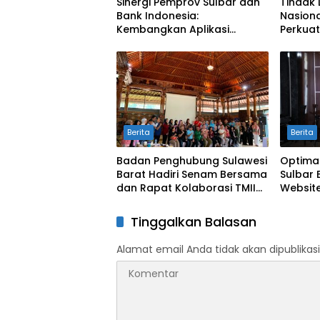
Sinergi Pemprov Sulbar dan
Tindak 
Bank Indonesia:
Nasiona
Kembangkan Aplikasi
Perkuat
SAPEDA 2.0 demi Stabilitas
Pengend
Harga Pangan
BSPS
Berita
Berita
Badan Penghubung Sulawesi
Optima
Barat Hadiri Senam Bersama
Sulbar 
dan Rapat Kolaborasi TMII
Website
dengan Anjungan Daerah
Digit
Tinggalkan Balasan
Alamat email Anda tidak akan dipublikasi