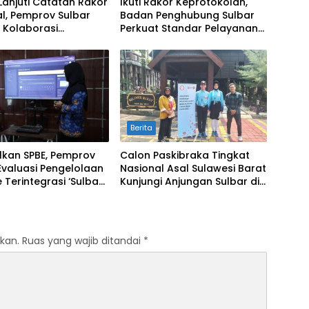
Lanjuti Catatan Rakor
Ikuti Rakor Keprotokolan,
l, Pemprov Sulbar
Badan Penghubung Sulbar
 Kolaborasi
Perkuat Standar Pelayanan
alian Inflasi dan
Protokol Pemerintahan
Berita
lkan SPBE, Pemprov
Calon Paskibraka Tingkat
Evaluasi Pengelolaan
Nasional Asal Sulawesi Barat
 Terintegrasi ‘Sulbar
Kunjungi Anjungan Sulbar di
al’
TMII
kan.
Ruas yang wajib ditandai
*