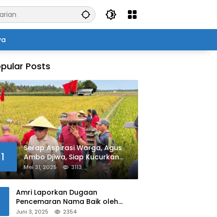
ya
pular Posts
Serap Aspirasi Warga, Agus
1
Ambo Djiwa, Siap Kucurkan
Bantuan Pertanian di Kalukku
Mei 31, 2025
3113
Amri Laporkan Dugaan
Pencemaran Nama Baik oleh
Oknum Polisi ke Propam Polda
Juni 3, 2025
2354