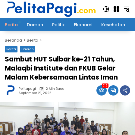
Langsung
ke
konten
Berita
Daerah
Politik
Ekonomi
Kesehatan
Beranda
Berita
Berita
Daerah
Sambut HUT Sulbar ke-21 Tahun,
Malaqbi Institute dan FKUB Gelar
Malam Kebersamaan Lintas Iman
219
Pelitapagi
2 Min Baca
September 21, 2025