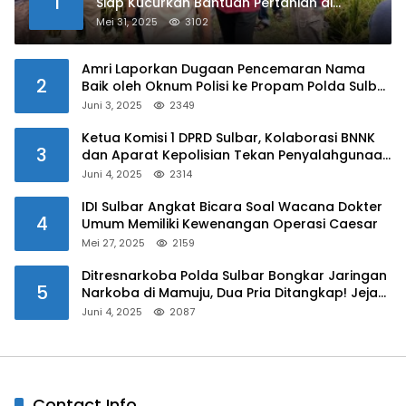
1
Siap Kucurkan Bantuan Pertanian di
Kalukku
Mei 31, 2025
3102
Amri Laporkan Dugaan Pencemaran Nama
2
Baik oleh Oknum Polisi ke Propam Polda Sulbar
Juni 3, 2025
2349
Ketua Komisi 1 DPRD Sulbar, Kolaborasi BNNK
3
dan Aparat Kepolisian Tekan Penyalahgunaan
Narkoba di Kalangan Pelajar
Juni 4, 2025
2314
IDI Sulbar Angkat Bicara Soal Wacana Dokter
4
Umum Memiliki Kewenangan Operasi Caesar
Mei 27, 2025
2159
Ditresnarkoba Polda Sulbar Bongkar Jaringan
5
Narkoba di Mamuju, Dua Pria Ditangkap! Jejak
Bandar Masih Diburu
Juni 4, 2025
2087
Contact Info