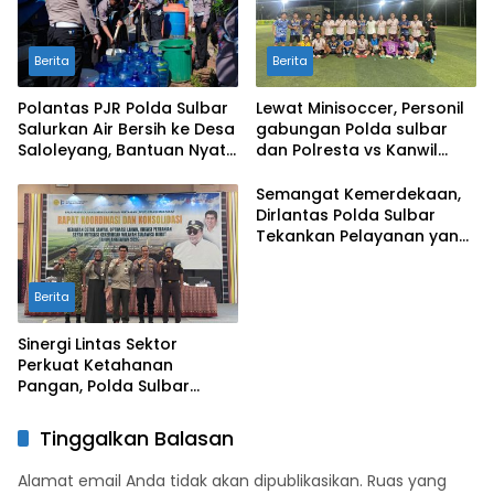
Berita
Berita
Polantas PJR Polda Sulbar
Lewat Minisoccer, Personil
Salurkan Air Bersih ke Desa
gabungan Polda sulbar
Saloleyang, Bantuan Nyata
dan Polresta vs Kanwil
di Tengah Musim Kemarau
Kemenkeu Sulbar Eratkan
Ikatan Persaudaraan
Semangat Kemerdekaan,
Dirlantas Polda Sulbar
Tekankan Pelayanan yang
Lebih Humanis dan
Menyentuh Hati
Berita
Sinergi Lintas Sektor
Perkuat Ketahanan
Pangan, Polda Sulbar
Dukung Percepatan Cetak
Sawah dan Mitigasi
Tinggalkan Balasan
Kekeringan
Alamat email Anda tidak akan dipublikasikan.
Ruas yang