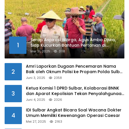
Serap Aspirasi Warga, Agus Ambo Djiwa,
1
Siap Kucurkan Bantuan Pertanian di
Kalukku
Mei 31, 2025
3118
Amri Laporkan Dugaan Pencemaran Nama
2
Baik oleh Oknum Polisi ke Propam Polda Sulbar
Juni 3, 2025
2358
Ketua Komisi 1 DPRD Sulbar, Kolaborasi BNNK
3
dan Aparat Kepolisian Tekan Penyalahgunaan
Narkoba di Kalangan Pelajar
Juni 4, 2025
2326
IDI Sulbar Angkat Bicara Soal Wacana Dokter
4
Umum Memiliki Kewenangan Operasi Caesar
Mei 27, 2025
2163