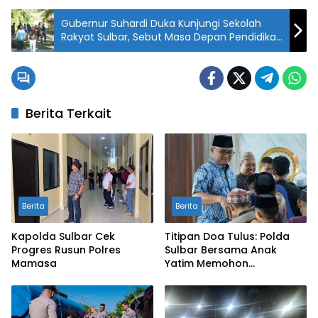
Gubernur Suhardi Duka Kunjungi Sekolah
Rakyat Sulbar, Sebut Masa Depan Pendidikan
Kian Cerah
Berita Terkait
Berita
Berita
Kapolda Sulbar Cek
Titipan Doa Tulus: Polda
Progres Rusun Polres
Sulbar Bersama Anak
Mamasa
Yatim Memohon
Keberkahan Keamanan
Negeri