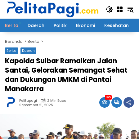
Langsung
ke
konten
Berita
Daerah
Politik
Ekonomi
Kesehatan
Beranda
Berita
Berita
Daerah
Kapolda Sulbar Ramaikan Jalan
Santai, Gelorakan Semangat Sehat
dan Dukungan UMKM di Pantai
Manakarra
195
Pelitapagi
2 Min Baca
September 21, 2025