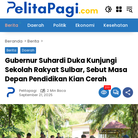
Langsung
ke
konten
Berita
Daerah
Politik
Ekonomi
Kesehatan
Beranda
Berita
Berita
Daerah
Gubernur Suhardi Duka Kunjungi
Sekolah Rakyat Sulbar, Sebut Masa
Depan Pendidikan Kian Cerah
200
Pelitapagi
2 Min Baca
September 21, 2025