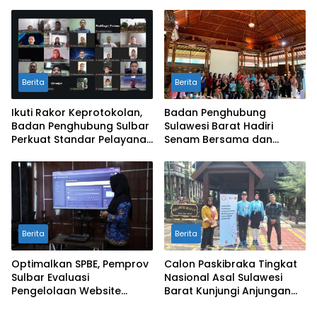
SAPEDA 2.0 demi Stabilitas
Pengendalian Inflasi dan
Harga Pangan
BSPS
Berita
Berita
Ikuti Rakor Keprotokolan,
Badan Penghubung
Badan Penghubung Sulbar
Sulawesi Barat Hadiri
Perkuat Standar Pelayanan
Senam Bersama dan
Protokol Pemerintahan
Rapat Kolaborasi TMII
dengan Anjungan Daerah
Berita
Berita
Optimalkan SPBE, Pemprov
Calon Paskibraka Tingkat
Sulbar Evaluasi
Nasional Asal Sulawesi
Pengelolaan Website
Barat Kunjungi Anjungan
Terintegrasi ‘Sulbar Digital’
Sulbar di TMII