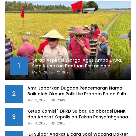
Serap Aspirasi Warga, Agus Ambo Djiwa,
1
Siap Kucurkan Bantuan Pertanian di
Kalukku
Mei 31, 2025
3097
Amri Laporkan Dugaan Pencemaran Nama
2
Baik oleh Oknum Polisi ke Propam Polda Sulbar
Juni 3, 2025
2342
Ketua Komisi 1 DPRD Sulbar, Kolaborasi BNNK
3
dan Aparat Kepolisian Tekan Penyalahgunaan
Narkoba di Kalangan Pelajar
Juni 4, 2025
2308
IDI Sulbar Angkat Bicara Soal Wacana Dokter