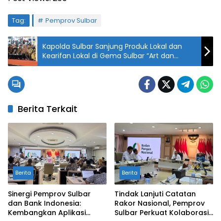
Tag:
Pemprov Sulbar
Kapolda Sulbar Sanjung Produk Lokal dan
Kearifan Lokal di Gema Sulbar “Art dan
Creativity”
Berita Terkait
Berita
Berita
Sinergi Pemprov Sulbar
Tindak Lanjuti Catatan
dan Bank Indonesia:
Rakor Nasional, Pemprov
Kembangkan Aplikasi
Sulbar Perkuat Kolaborasi