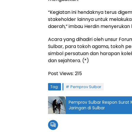
“Kegiatan ini hendaknya terus dige
stakeholder lainnya untuk melakuk
daerah,” imbau Herdin menyerukan 
Acara yang dihadiri oleh unsur For
Sulbar, para tokoh agama, tokoh p
simbol persatuan dan harapan kole
dan sejahtera. (*)
Post Views:
215
Tag:
Pemprov Sulbar
Pemprov Sulbar Respon Surat 
Jaringan di Sulbar