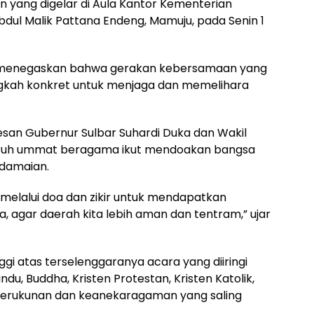
n yang digelar di Aula Kantor Kementerian
bdul Malik Pattana Endeng, Mamuju, pada Senin 1
l menegaskan bahwa gerakan kebersamaan yang
angkah konkret untuk menjaga dan memelihara
san Gubernur Sulbar Suhardi Duka dan Wakil
uruh ummat beragama ikut mendoakan bangsa
edamaian.
 melalui doa dan zikir untuk mendapatkan
, agar daerah kita lebih aman dan tentram,” ujar
gi atas terselenggaranya acara yang diiringi
u, Buddha, Kristen Protestan, Kristen Katolik,
kerukunan dan keanekaragaman yang saling