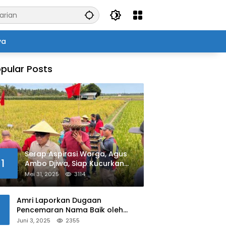
ya
pular Posts
Serap Aspirasi Warga, Agus
1
Ambo Djiwa, Siap Kucurkan
Bantuan Pertanian di Kalukku
Mei 31, 2025
3114
Amri Laporkan Dugaan
Pencemaran Nama Baik oleh
Oknum Polisi ke Propam Polda
Juni 3, 2025
2355