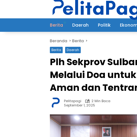
Langsung
ke
konten
Berita
Daerah
Politik
Ekonom
Beranda
Berita
Berita
Daerah
Plh Sekprov Sulbar
Melalui Doa untu
Aman dan Tentr
Pelitapagi
2 Min Baca
September 1, 2025