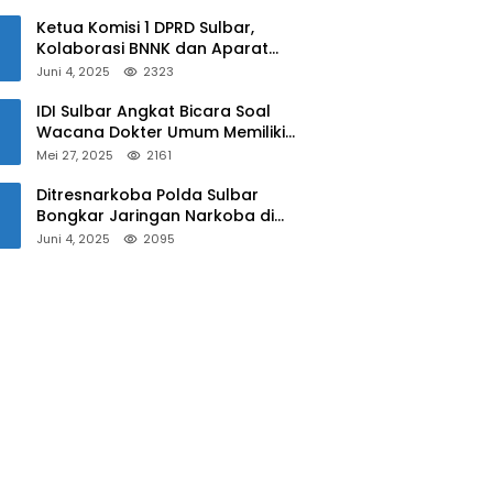
Sulbar
Ketua Komisi 1 DPRD Sulbar,
Kolaborasi BNNK dan Aparat
Kepolisian Tekan Penyalahgunaan
Juni 4, 2025
2323
Narkoba di Kalangan Pelajar
IDI Sulbar Angkat Bicara Soal
Wacana Dokter Umum Memiliki
Kewenangan Operasi Caesar
Mei 27, 2025
2161
Ditresnarkoba Polda Sulbar
Bongkar Jaringan Narkoba di
Mamuju, Dua Pria Ditangkap! Jejak
Juni 4, 2025
2095
Bandar Masih Diburu