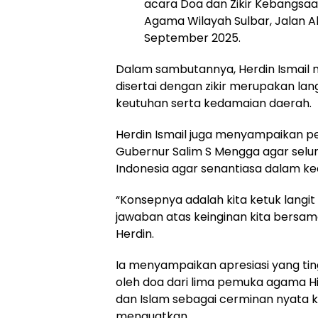
acara Doa dan Zikir Kebangsaa
Agama Wilayah Sulbar, Jalan A
September 2025.
Dalam sambutannya, Herdin Ismai
disertai dengan zikir merupakan l
keutuhan serta kedamaian daerah.
Herdin Ismail juga menyampaikan pe
Gubernur Salim S Mengga agar sel
Indonesia agar senantiasa dalam k
“Konsepnya adalah kita ketuk langit
jawaban atas keinginan kita bersama
Herdin.
Ia menyampaikan apresiasi yang ting
oleh doa dari lima pemuka agama Hind
dan Islam sebagai cerminan nyata 
menguatkan.