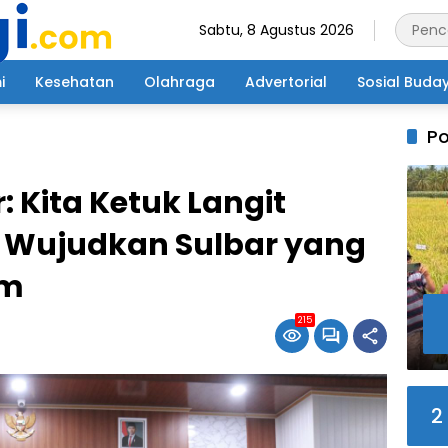
Sabtu, 8 Agustus 2026
i
Kesehatan
Olahraga
Advertorial
Sosial Buda
Po
: Kita Ketuk Langit
k Wujudkan Sulbar yang
am
215
2