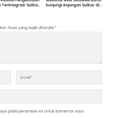
Evaluasi Pengelolaan
Nasional Asal Sulawesi Barat
 Terintegrasi ‘Sulbar
Kunjungi Anjungan Sulbar di
al’
TMII
kan.
Ruas yang wajib ditandai
*
saya pada peramban ini untuk komentar saya