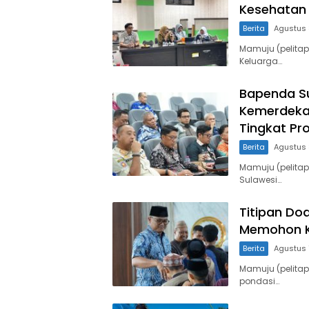
Kesehatan 
Berita
Agustus 
Mamuju (pelita
Keluarga…
Bapenda Su
Kemerdeka
Tingkat Pro
Berita
Agustus 
Mamuju (pelita
Sulawesi…
Titipan Do
Memohon K
Berita
Agustus 
Mamuju (pelitap
pondasi…