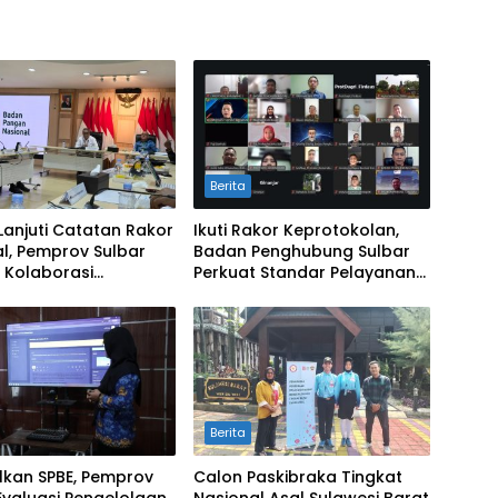
Berita
Lanjuti Catatan Rakor
Ikuti Rakor Keprotokolan,
l, Pemprov Sulbar
Badan Penghubung Sulbar
 Kolaborasi
Perkuat Standar Pelayanan
alian Inflasi dan
Protokol Pemerintahan
Berita
lkan SPBE, Pemprov
Calon Paskibraka Tingkat