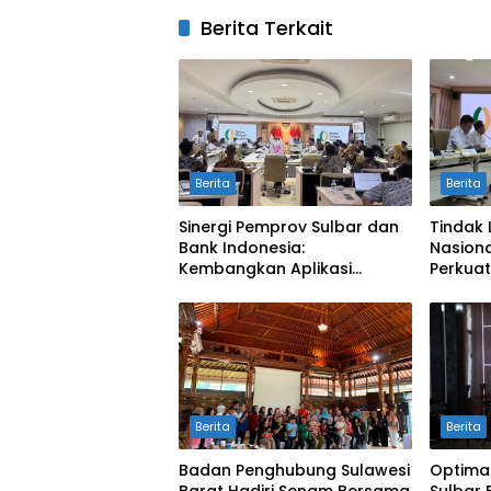
Berita Terkait
Berita
Berita
Sinergi Pemprov Sulbar dan
Tindak 
Bank Indonesia:
Nasiona
Kembangkan Aplikasi
Perkuat
SAPEDA 2.0 demi Stabilitas
Pengend
Harga Pangan
BSPS
Berita
Berita
Badan Penghubung Sulawesi
Optima