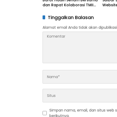
Barat Hadiri Senam Bersama
Sulbar 
dan Rapat Kolaborasi TMII
Website
dengan Anjungan Daerah
Digit
Tinggalkan Balasan
Alamat email Anda tidak akan dipublikasi
Simpan nama, email, dan situs web 
berikutnya.