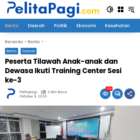
Langsung
ke
konten
Berita
Daerah
Politik
Ekonomi
Kesehatan
Beranda
Berita
Berita
Daerah
Peserta Tilawah Anak-anak dan
Dewasa Ikuti Training Center Sesi
ke-3
208
Pelitapagi
2 Min Baca
Oktober 9, 2025