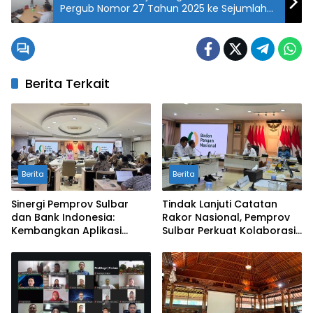
Pergub Nomor 27 Tahun 2025 ke Sejumlah
Perusahaan di Mateng
Berita Terkait
Berita
Berita
Sinergi Pemprov Sulbar
Tindak Lanjuti Catatan
dan Bank Indonesia:
Rakor Nasional, Pemprov
Kembangkan Aplikasi
Sulbar Perkuat Kolaborasi
SAPEDA 2.0 demi Stabilitas
Pengendalian Inflasi dan
Harga Pangan
BSPS