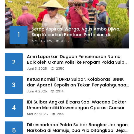
Serap Aspirasi Warga, Agus Ambo Djiwa,
1
Siap Kucurkan Bantuan Pertanian di
Kalukku
Mei 31, 2025
3105
Amri Laporkan Dugaan Pencemaran Nama
2
Baik oleh Oknum Polisi ke Propam Polda Sulbar
Juni 3, 2025
2350
Ketua Komisi 1 DPRD Sulbar, Kolaborasi BNNK
3
dan Aparat Kepolisian Tekan Penyalahgunaan
Narkoba di Kalangan Pelajar
Juni 4, 2025
2314
IDI Sulbar Angkat Bicara Soal Wacana Dokter
4
Umum Memiliki Kewenangan Operasi Caesar
Mei 27, 2025
2159
Ditresnarkoba Polda Sulbar Bongkar Jaringan
5
Narkoba di Mamuju, Dua Pria Ditangkap! Jejak