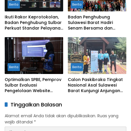
Berita
Berita
Ikuti Rakor Keprotokolan,
Badan Penghubung
Badan Penghubung Sulbar
Sulawesi Barat Hadiri
Perkuat Standar Pelayanan
Senam Bersama dan
Protokol Pemerintahan
Rapat Kolaborasi TMII
dengan Anjungan Daerah
Berita
Berita
Optimalkan SPBE, Pemprov
Calon Paskibraka Tingkat
Sulbar Evaluasi
Nasional Asal Sulawesi
Pengelolaan Website
Barat Kunjungi Anjungan
Terintegrasi ‘Sulbar Digital’
Sulbar di TMII
Tinggalkan Balasan
Alamat email Anda tidak akan dipublikasikan.
Ruas yang
wajib ditandai
*