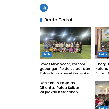
Berita Terkait
Berita
Berita
Lewat Minisoccer, Personil
Sinergi
gabungan Polda sulbar dan
Ketaha
Polresta vs Kanwil Kemenkeu
Sulbar
Sulbar Eratkan Ikatan
Cetak S
Persaudaraan
Kekeri
Dari Kebun ke Jalan,
Ditlantas Polda Sulbar
Wujudkan Ketahanan
Pangan Lewat Aksi Berbagi
untuk Masyarakat
Berita