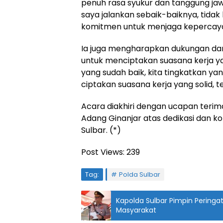
penuh rasa syukur dan tanggung jaw
saya jalankan sebaik-baiknya, tidak
komitmen untuk menjaga kepercayaa
Ia juga mengharapkan dukungan dan 
untuk menciptakan suasana kerja yan
yang sudah baik, kita tingkatkan y
ciptakan suasana kerja yang solid,
Acara diakhiri dengan ucapan terima
Adang Ginanjar atas dedikasi dan k
Sulbar. (*)
Post Views:
239
Tag:
Polda Sulbar
Kapolda Sulbar Pimpin Peringa
Masyarakat