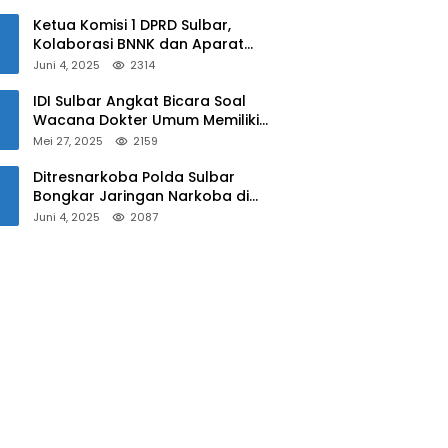
Sulbar
Ketua Komisi 1 DPRD Sulbar,
Kolaborasi BNNK dan Aparat
Kepolisian Tekan Penyalahgunaan
Juni 4, 2025
2314
Narkoba di Kalangan Pelajar
IDI Sulbar Angkat Bicara Soal
Wacana Dokter Umum Memiliki
Kewenangan Operasi Caesar
Mei 27, 2025
2159
Ditresnarkoba Polda Sulbar
Bongkar Jaringan Narkoba di
Mamuju, Dua Pria Ditangkap! Jejak
Juni 4, 2025
2087
Bandar Masih Diburu