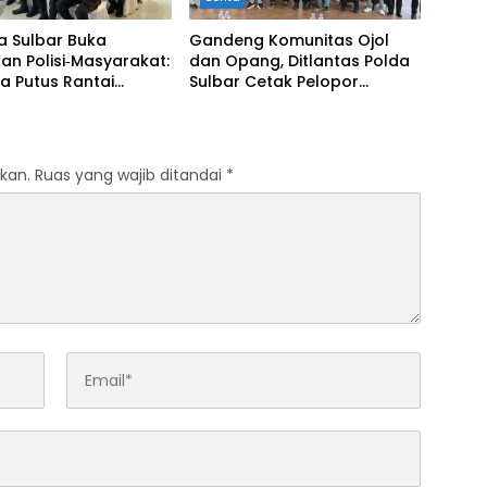
a Sulbar Buka
Gandeng Komunitas Ojol
an Polisi‑Masyarakat:
dan Opang, Ditlantas Polda
a Putus Rantai
Sulbar Cetak Pelopor
Penularan TBC
Keselamatan Jalan Raya
kan.
Ruas yang wajib ditandai
*