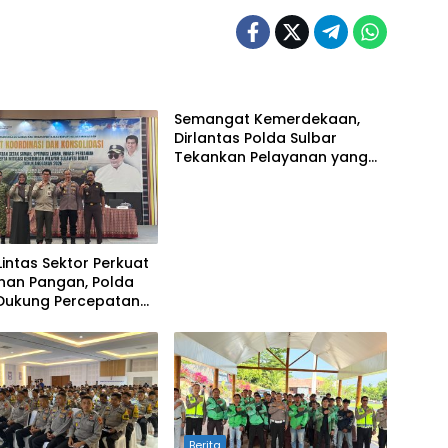
Semangat Kemerdekaan,
Dirlantas Polda Sulbar
Tekankan Pelayanan yang
Lebih Humanis dan
Menyentuh Hati
 Lintas Sektor Perkuat
nan Pangan, Polda
 Dukung Percepatan
awah dan Mitigasi
ngan
Berita