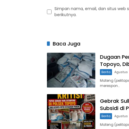
Simpan nama, email, dan situs web 
berikutnya.
Baca Juga
Dugaan Pen
Topoyo, Di
Berita
Agustus 
Mateng (pelitap
merespon…
Gebrak Su
Subsidi di
Berita
Agustus 
Mateng (pelitap