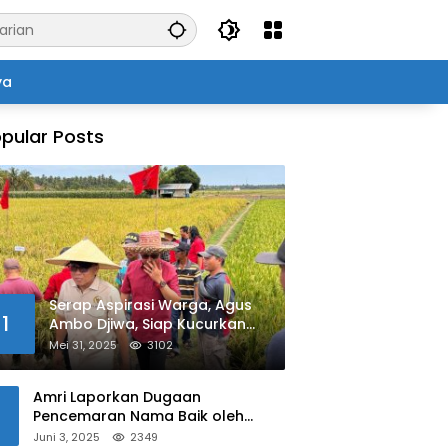
ya
pular Posts
Serap Aspirasi Warga, Agus
1
Ambo Djiwa, Siap Kucurkan
Bantuan Pertanian di Kalukku
Mei 31, 2025
3102
Amri Laporkan Dugaan
Pencemaran Nama Baik oleh
Oknum Polisi ke Propam Polda
Juni 3, 2025
2349