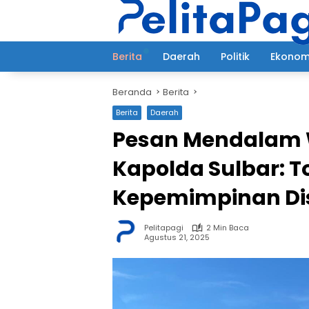
Langsung
ke
konten
Berita
Daerah
Politik
Ekonom
Beranda
Berita
Berita
Daerah
Pesan Mendalam W
Kapolda Sulbar: T
Kepemimpinan Di
Pelitapagi
2 Min Baca
Agustus 21, 2025