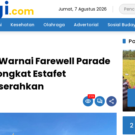
Jumat, 7 Agustus 2026
i
Kesehatan
Olahraga
Advertorial
Sosial Buda
Po
arnai Farewell Parade
ongkat Estafet
serahkan
239
2