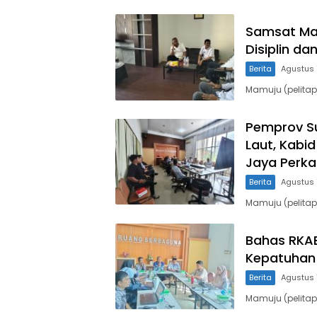
Samsat Mam
Disiplin da
Berita
Agustus 
Mamuju (pelitap
Pemprov Su
Laut, Kabi
Jaya Perk
Berita
Agustus 
Mamuju (pelitap
Bahas RKAB
Kepatuhan 
Berita
Agustus 
Mamuju (pelita