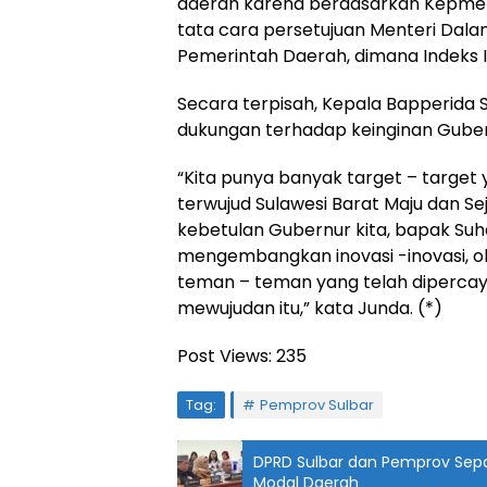
daerah karena berdasarkan Kepmend
tata cara persetujuan Menteri Dal
Pemerintah Daerah, dimana Indeks In
Secara terpisah, Kepala Bapperida 
dukungan terhadap keinginan Guber
“Kita punya banyak target – target 
terwujud Sulawesi Barat Maju dan Seja
kebetulan Gubernur kita, bapak Suha
mengembangkan inovasi -inovasi, ole
teman – teman yang telah dipercay
mewujudan itu,” kata Junda. (*)
Post Views:
235
Tag:
Pemprov Sulbar
DPRD Sulbar dan Pemprov Sep
Modal Daerah