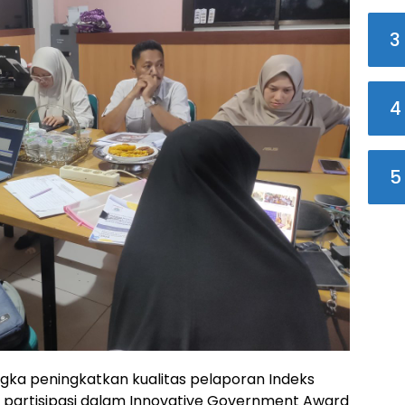
3
4
5
gka peningkatkan kualitas pelaporan Indeks
n partisipasi dalam Innovative Government Award