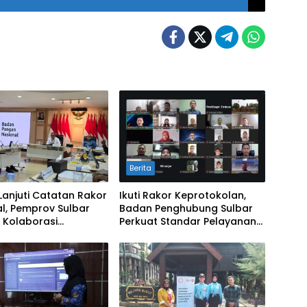
Berita
Lanjuti Catatan Rakor
Ikuti Rakor Keprotokolan,
l, Pemprov Sulbar
Badan Penghubung Sulbar
 Kolaborasi
Perkuat Standar Pelayanan
alian Inflasi dan
Protokol Pemerintahan