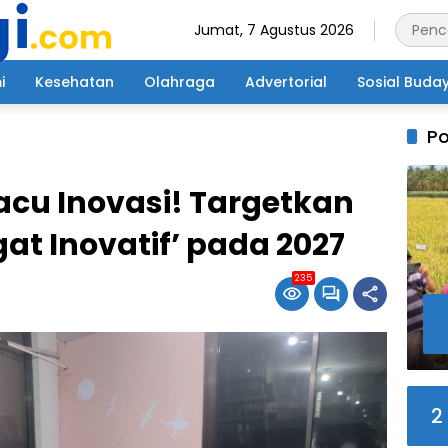
Jumat, 7 Agustus 2026
i
Kesehatan
Olahraga
Advertorial
Sosial Buda
Po
acu Inovasi! Targetkan
gat Inovatif’ pada 2027
235
2