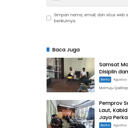
Simpan nama, email, dan situs web 
berikutnya.
Baca Juga
Samsat Mam
Disiplin da
Berita
Agustus 
Mamuju (pelitap
Pemprov Su
Laut, Kabi
Jaya Perk
Berita
Agustus 