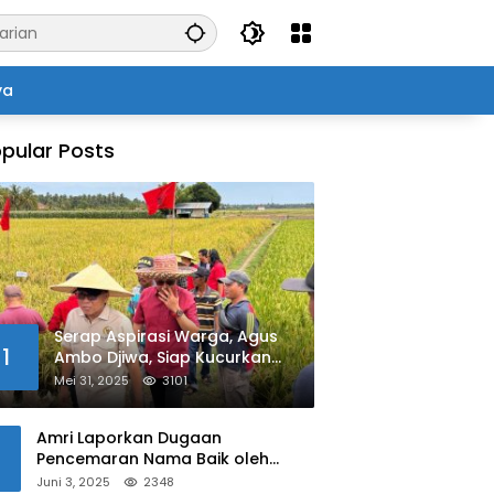
ya
pular Posts
Serap Aspirasi Warga, Agus
1
Ambo Djiwa, Siap Kucurkan
Bantuan Pertanian di Kalukku
Mei 31, 2025
3101
Amri Laporkan Dugaan
Pencemaran Nama Baik oleh
Oknum Polisi ke Propam Polda
Juni 3, 2025
2348