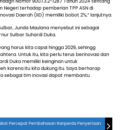
agri Nomor 900.1.3.2-1287 Tahun 2024 tentang
am Negeri terhadap pemberian TPP ASN di
ovasi Daerah (IID) memiliki bobot 2%,” lanjutnya.
Sulbar, Junda Maulana menyebut ini sebagai
nur Sulbar Suhardi Duka.
yang harus kita capai hingga 2029, sehingg
htera. Untuk itu, kita perlu terus berinovasi dan
rdi Duka memiliki keinginan untuk
h karena itu kita dukung itu. Saya berharap
a sebagai tim inovasi dapat membantu
akat Percepat Pembahasan Ranperda Penyertaan