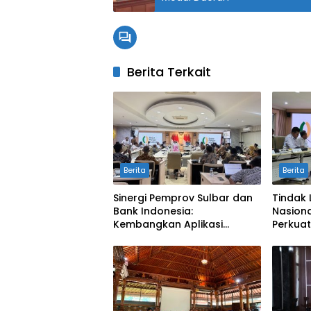
Berita Terkait
Berita
Berita
Sinergi Pemprov Sulbar dan
Tindak 
Bank Indonesia:
Nasiona
Kembangkan Aplikasi
Perkuat
SAPEDA 2.0 demi Stabilitas
Pengend
Harga Pangan
BSPS