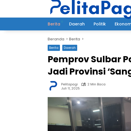
Langsung
ke
konten
Berita
Daerah
Politik
Ekonom
Beranda
Berita
Berita
Daerah
Pemprov Sulbar P
Jadi Provinsi ‘San
Pelitapagi
2 Min Baca
Juli 11, 2025