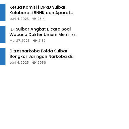
Sulbar
Ketua Komisi 1 DPRD Sulbar,
Kolaborasi BNNK dan Aparat
Kepolisian Tekan Penyalahgunaan
Juni 4, 2025
2314
Narkoba di Kalangan Pelajar
IDI Sulbar Angkat Bicara Soal
Wacana Dokter Umum Memiliki
Kewenangan Operasi Caesar
Mei 27, 2025
2159
Ditresnarkoba Polda Sulbar
Bongkar Jaringan Narkoba di
Mamuju, Dua Pria Ditangkap! Jejak
Juni 4, 2025
2086
Bandar Masih Diburu