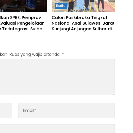
Berita
lkan SPBE, Pemprov
Calon Paskibraka Tingkat
Evaluasi Pengelolaan
Nasional Asal Sulawesi Barat
 Terintegrasi ‘Sulbar
Kunjungi Anjungan Sulbar di
al’
TMII
kan.
Ruas yang wajib ditandai
*