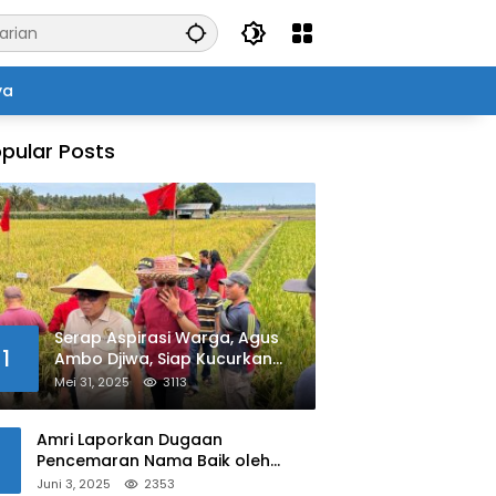
ya
pular Posts
Serap Aspirasi Warga, Agus
1
Ambo Djiwa, Siap Kucurkan
Bantuan Pertanian di Kalukku
Mei 31, 2025
3113
Amri Laporkan Dugaan
Pencemaran Nama Baik oleh
Oknum Polisi ke Propam Polda
Juni 3, 2025
2353