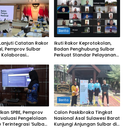
Berita
Lanjuti Catatan Rakor
Ikuti Rakor Keprotokolan,
l, Pemprov Sulbar
Badan Penghubung Sulbar
 Kolaborasi
Perkuat Standar Pelayanan
alian Inflasi dan
Protokol Pemerintahan
Berita
lkan SPBE, Pemprov
Calon Paskibraka Tingkat
Evaluasi Pengelolaan
Nasional Asal Sulawesi Barat
 Terintegrasi ‘Sulbar
Kunjungi Anjungan Sulbar di
al’
TMII