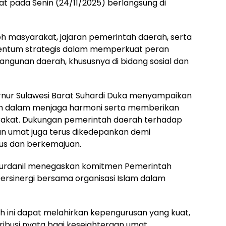
rat pada Senin (24/11/2025) berlangsung di
oh masyarakat, jajaran pemerintah daerah, serta
mentum strategis dalam memperkuat peran
gunan daerah, khususnya di bidang sosial dan
nur Sulawesi Barat Suhardi Duka menyampaikan
llah dalam menjaga harmoni serta memberikan
akat. Dukungan pemerintah daerah terhadap
 umat juga terus dikedepankan demi
us dan berkemajuan.
a Murdanil menegaskan komitmen Pemerintah
 bersinergi bersama organisasi Islam dalam
 ini dapat melahirkan kepengurusan yang kuat,
ibusi nyata bagi kesejahteraan umat.