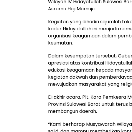
Wilayah IV Hidayatullah Sulawesi Ba
Asrama Haji Mamuju.
Kegiatan yang dihadiri sejumlah tok
kader Hidayatullah ini menjadi mo
organisasi keagamaan dalam pemban
keumatan.
Dalam kesempatan tersebut, Guber
apresiasi atas kontribusi Hidayatu
edukasi keagamaan kepada masyar
kegiatan dakwah dan pemberdayaan
mewujudkan masyarakat yang religi
Di akhir acara, Plt. Karo Pemkesr
Provinsi Sulawesi Barat untuk terus
membangun daerah.
“Kami berharap Musyawarah Wilayah
solid, dan mampu memberikan kontr