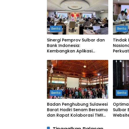
Berita
Berita
Sinergi Pemprov Sulbar dan
Tindak 
Bank Indonesia:
Nasiona
Kembangkan Aplikasi
Perkuat
SAPEDA 2.0 demi Stabilitas
Pengend
Harga Pangan
BSPS
Berita
Berita
Badan Penghubung Sulawesi
Optima
Barat Hadiri Senam Bersama
Sulbar 
dan Rapat Kolaborasi TMII
Website
dengan Anjungan Daerah
Digit
Tinggalkan Balasan