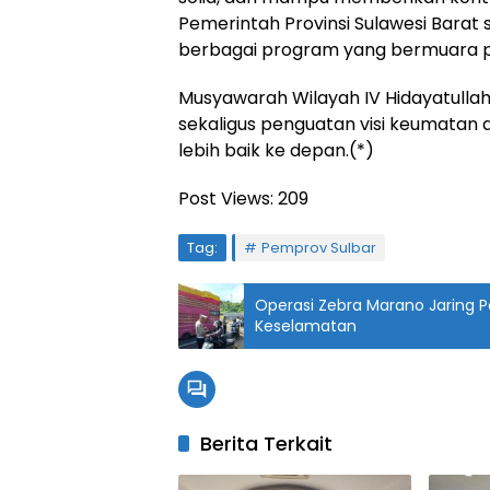
Pemerintah Provinsi Sulawesi Bara
berbagai program yang bermuara pa
Musyawarah Wilayah IV Hidayatullah 
sekaligus penguatan visi keumatan
lebih baik ke depan.(*)
Post Views:
209
Tag:
Pemprov Sulbar
Operasi Zebra Marano Jaring Pel
Keselamatan
Berita Terkait