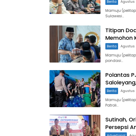
Berita
Agustus 
Mamuju (pelita
Sulawesi…
Titipan Do
Memohon K
Berita
Agustus 
Mamuju (pelitap
pondasi…
Polantas PJ
Saloleyang
Berita
Agustus 
Mamuju (pelitap
Patroli…
Sutinah, O
Persepsi A
Advertorial
Agu