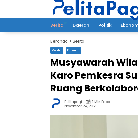
Langsung
ke
konten
Berita
Daerah
Politik
Ekonom
Beranda
Berita
Berita
Daerah
Musyawarah Wilaya
Karo Pemkesra Su
Ruang Berkolabor
Pelitapagi
1 Min Baca
November 24, 2025