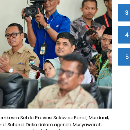
3
4
5
emkesra Setda Provinsi Sulawesi Barat, Murdanil,
rat Suhardi Duka dalam agenda Musyawarah