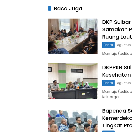
Baca Juga
DKP Sulbar
Samakan P
Ruang Laut
Berita
Agustus 
Mamuju (pelitap
DKPPKB Sul
Kesehatan 
Berita
Agustus 
Mamuju (pelita
Keluarga…
Bapenda Su
Kemerdeka
Tingkat Pro