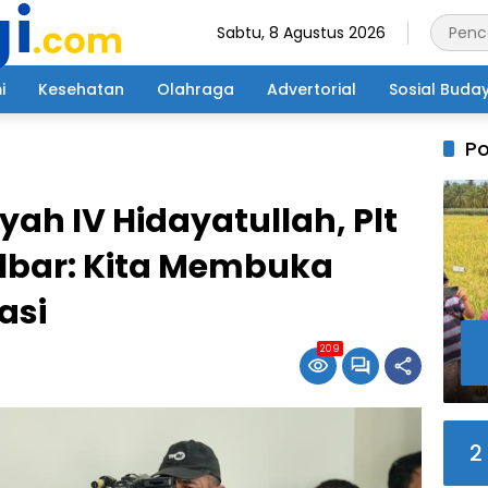
Sabtu, 8 Agustus 2026
i
Kesehatan
Olahraga
Advertorial
Sosial Buda
Po
h IV Hidayatullah, Plt
lbar: Kita Membuka
asi
209
2