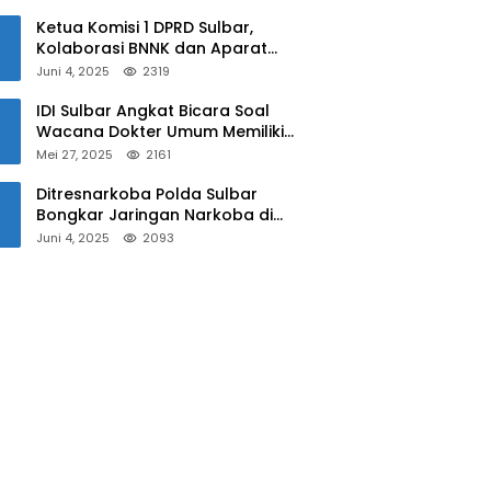
Sulbar
Ketua Komisi 1 DPRD Sulbar,
Kolaborasi BNNK dan Aparat
Kepolisian Tekan Penyalahgunaan
Juni 4, 2025
2319
Narkoba di Kalangan Pelajar
IDI Sulbar Angkat Bicara Soal
Wacana Dokter Umum Memiliki
Kewenangan Operasi Caesar
Mei 27, 2025
2161
Ditresnarkoba Polda Sulbar
Bongkar Jaringan Narkoba di
Mamuju, Dua Pria Ditangkap! Jejak
Juni 4, 2025
2093
Bandar Masih Diburu