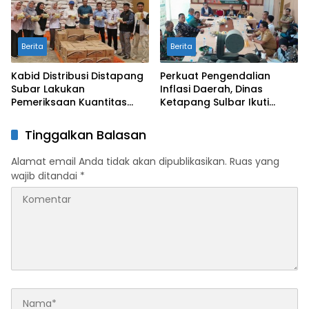
Berita
Berita
Kabid Distribusi Distapang
Perkuat Pengendalian
Subar Lakukan
Inflasi Daerah, Dinas
Pemeriksaan Kuantitas
Ketapang Sulbar Ikuti
dan Kualitas Bantuan
Rakor Bersama
Pangan CPP
Kemendagri
Tinggalkan Balasan
Alamat email Anda tidak akan dipublikasikan.
Ruas yang
wajib ditandai
*