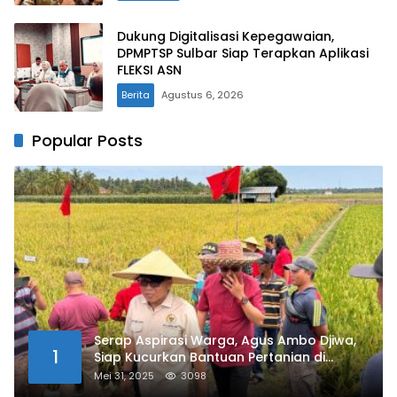
Dukung Digitalisasi Kepegawaian,
DPMPTSP Sulbar Siap Terapkan Aplikasi
FLEKSI ASN
Berita
Agustus 6, 2026
Popular Posts
Serap Aspirasi Warga, Agus Ambo Djiwa,
1
Siap Kucurkan Bantuan Pertanian di
Kalukku
Mei 31, 2025
3098