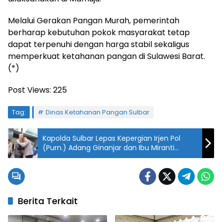
Melalui Gerakan Pangan Murah, pemerintah
berharap kebutuhan pokok masyarakat tetap
dapat terpenuhi dengan harga stabil sekaligus
memperkuat ketahanan pangan di Sulawesi Barat.
(*)
Post Views:
225
Tag:
Dinas Ketahanan Pangan Sulbar
Kapolda Sulbar Lepas Kepergian Irjen Pol
(Purn.) Adang Ginanjar dan Ibu Miranti
dengan Penghormatan Terakhir
Berita Terkait