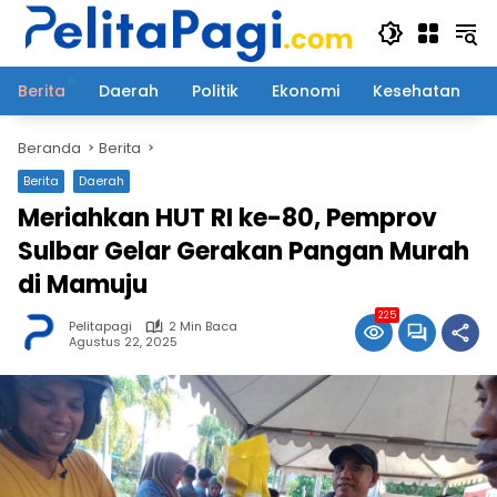
Langsung
ke
konten
Berita
Daerah
Politik
Ekonomi
Kesehatan
Beranda
Berita
Berita
Daerah
Meriahkan HUT RI ke-80, Pemprov
Sulbar Gelar Gerakan Pangan Murah
di Mamuju
225
Pelitapagi
2 Min Baca
Agustus 22, 2025