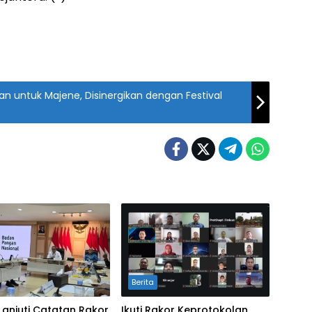
n untuk Majene, Disinergikan dengan Festival
Berita
Lanjuti Catatan Rakor
Ikuti Rakor Keprotokolan,