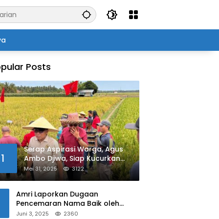
ya
pular Posts
Serap Aspirasi Warga, Agus
1
Ambo Djiwa, Siap Kucurkan
Bantuan Pertanian di Kalukku
Mei 31, 2025
3122
Amri Laporkan Dugaan
Pencemaran Nama Baik oleh
Oknum Polisi ke Propam Polda
Juni 3, 2025
2360