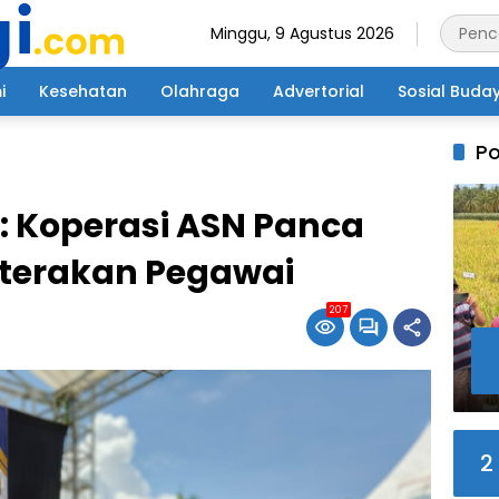
Minggu, 9 Agustus 2026
i
Kesehatan
Olahraga
Advertorial
Sosial Buda
Po
o: Koperasi ASN Panca
hterakan Pegawai
207
2