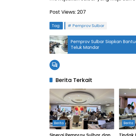
Post Views:
207
Tag:
Pemprov Sulbar
Pemprov Sulbar Siapkan Bantua
Teluk Mandar
Berita Terkait
Berita
Berita
Sinergi Pemprov Sulbar dan
Tindak 