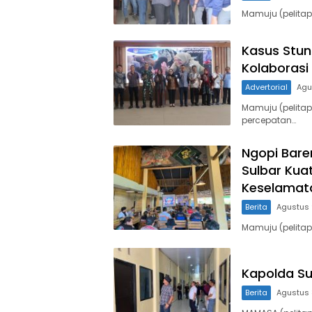
Mamuju (pelitap
Kasus Stun
Kolaborasi
Advertorial
Agu
Mamuju (pelita
percepatan…
Ngopi Bare
Sulbar Kua
Keselamat
Berita
Agustus 
Mamuju (pelita
Kapolda S
Berita
Agustus 