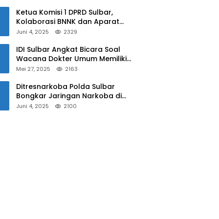
Sulbar
Ketua Komisi 1 DPRD Sulbar,
Kolaborasi BNNK dan Aparat
Kepolisian Tekan Penyalahgunaan
Juni 4, 2025
2329
Narkoba di Kalangan Pelajar
IDI Sulbar Angkat Bicara Soal
Wacana Dokter Umum Memiliki
Kewenangan Operasi Caesar
Mei 27, 2025
2163
Ditresnarkoba Polda Sulbar
Bongkar Jaringan Narkoba di
Mamuju, Dua Pria Ditangkap! Jejak
Juni 4, 2025
2100
Bandar Masih Diburu