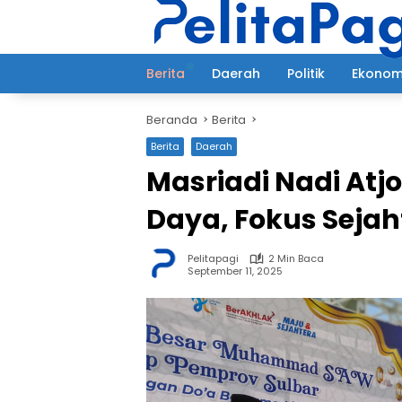
Langsung
ke
konten
Berita
Daerah
Politik
Ekonom
Beranda
Berita
Berita
Daerah
Masriadi Nadi Atj
Daya, Fokus Seja
Pelitapagi
2 Min Baca
September 11, 2025