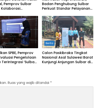
l, Pemprov Sulbar
Badan Penghubung Sulbar
 Kolaborasi
Perkuat Standar Pelayanan
alian Inflasi dan
Protokol Pemerintahan
Berita
lkan SPBE, Pemprov
Calon Paskibraka Tingkat
Evaluasi Pengelolaan
Nasional Asal Sulawesi Barat
 Terintegrasi ‘Sulbar
Kunjungi Anjungan Sulbar di
al’
TMII
kan.
Ruas yang wajib ditandai
*