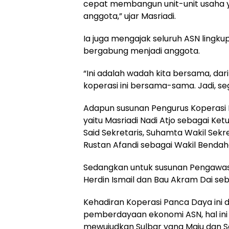
cepat membangun unit-unit usaha y
anggota,” ujar Masriadi.
Ia juga mengajak seluruh ASN lingku
bergabung menjadi anggota.
“Ini adalah wadah kita bersama, dari 
koperasi ini bersama-sama. Jadi, se
Adapun susunan Pengurus Koperasi
yaitu Masriadi Nadi Atjo sebagai Ke
Said Sekretaris, Suhamta Wakil Sekr
Rustan Afandi sebagai Wakil Bendah
Sedangkan untuk susunan Pengawas
Herdin Ismail dan Bau Akram Dai se
Kehadiran Koperasi Panca Daya ini
pemberdayaan ekonomi ASN, hal ini 
mewujudkan Sulbar yang Maju dan Se