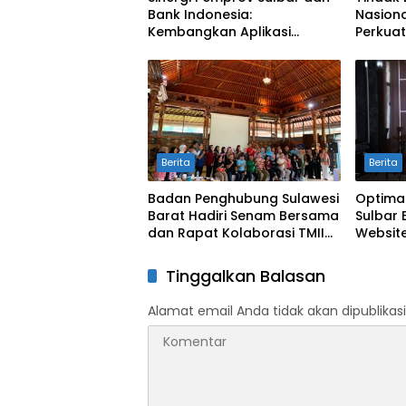
Bank Indonesia:
Nasiona
Kembangkan Aplikasi
Perkuat
SAPEDA 2.0 demi Stabilitas
Pengend
Harga Pangan
BSPS
Berita
Berita
Badan Penghubung Sulawesi
Optima
Barat Hadiri Senam Bersama
Sulbar 
dan Rapat Kolaborasi TMII
Website
dengan Anjungan Daerah
Digit
Tinggalkan Balasan
Alamat email Anda tidak akan dipublikasi