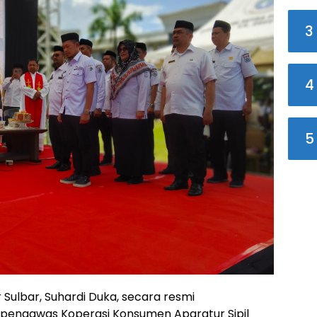
3
4
5
ulbar, Suhardi Duka, secara resmi
pengawas Koperasi Konsumen Aparatur Sipil