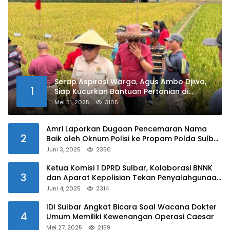
Serap Aspirasi Warga, Agus Ambo Djiwa,
1
Siap Kucurkan Bantuan Pertanian di
Kalukku
Mei 31, 2025
3105
Amri Laporkan Dugaan Pencemaran Nama
2
Baik oleh Oknum Polisi ke Propam Polda Sulbar
Juni 3, 2025
2350
Ketua Komisi 1 DPRD Sulbar, Kolaborasi BNNK
3
dan Aparat Kepolisian Tekan Penyalahgunaan
Narkoba di Kalangan Pelajar
Juni 4, 2025
2314
IDI Sulbar Angkat Bicara Soal Wacana Dokter
4
Umum Memiliki Kewenangan Operasi Caesar
Mei 27, 2025
2159