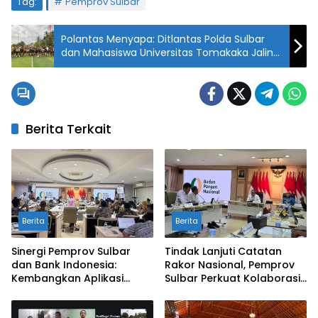
Tag:
Pemprov Sulbar
Polantas Menyapa: Ditlantas Polda Sulbar
dan Mahasiswa Universitas Tomakaka Jalin
Sinergi Lewat Fun Mini Soccer
Berita Terkait
Berita
Berita
Sinergi Pemprov Sulbar
Tindak Lanjuti Catatan
dan Bank Indonesia:
Rakor Nasional, Pemprov
Kembangkan Aplikasi
Sulbar Perkuat Kolaborasi
SAPEDA 2.0 demi Stabilitas
Pengendalian Inflasi dan
Harga Pangan
BSPS