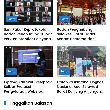
Berita
Berita
Ikuti Rakor Keprotokolan,
Badan Penghubung
Badan Penghubung Sulbar
Sulawesi Barat Hadiri
Perkuat Standar Pelayanan
Senam Bersama dan
Protokol Pemerintahan
Rapat Kolaborasi TMII
dengan Anjungan Daerah
Berita
Berita
Optimalkan SPBE, Pemprov
Calon Paskibraka Tingkat
Sulbar Evaluasi
Nasional Asal Sulawesi
Pengelolaan Website
Barat Kunjungi Anjungan
Terintegrasi ‘Sulbar Digital’
Sulbar di TMII
Tinggalkan Balasan