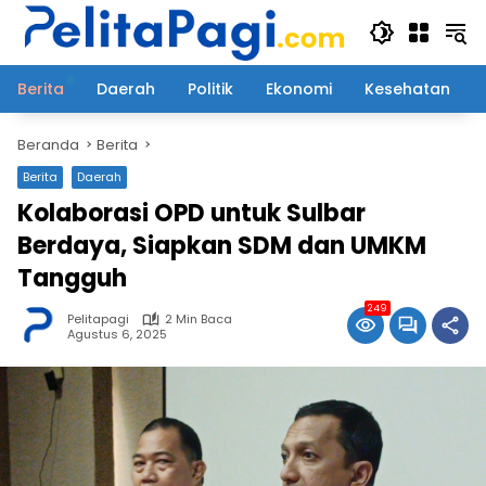
Langsung
ke
konten
Berita
Daerah
Politik
Ekonomi
Kesehatan
Beranda
Berita
Berita
Daerah
Kolaborasi OPD untuk Sulbar
Berdaya, Siapkan SDM dan UMKM
Tangguh
249
Pelitapagi
2 Min Baca
Agustus 6, 2025