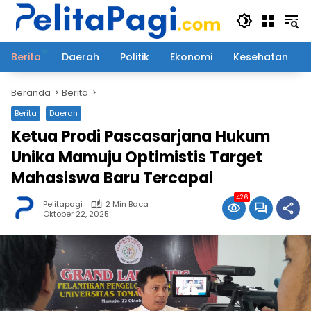
Langsung
ke
konten
Berita
Daerah
Politik
Ekonomi
Kesehatan
Beranda
Berita
Berita
Daerah
Ketua Prodi Pascasarjana Hukum
Unika Mamuju Optimistis Target
Mahasiswa Baru Tercapai
426
Pelitapagi
2 Min Baca
Oktober 22, 2025