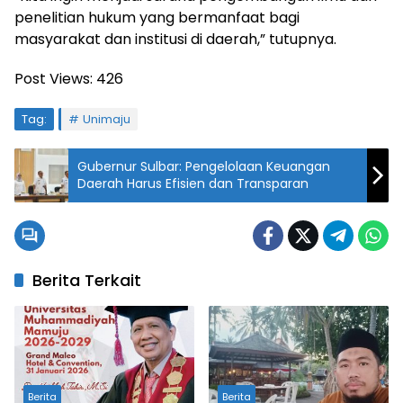
penelitian hukum yang bermanfaat bagi
masyarakat dan institusi di daerah,” tutupnya.
Post Views:
426
Tag:
Unimaju
Gubernur Sulbar: Pengelolaan Keuangan
Daerah Harus Efisien dan Transparan
Berita Terkait
Berita
Berita