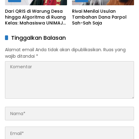
Dari QRIS di Warung Desa
Rivai Menilai Usulan
hingga Algoritma di Ruang
Tambahan Dana Parpol
Kelas: Mahasiswa UNIMAJU
Sah-Sah Saja
Siap Jadi Arsitek
Peradaban Tanpa Kertas
Tinggalkan Balasan
Alamat email Anda tidak akan dipublikasikan.
Ruas yang
wajib ditandai
*