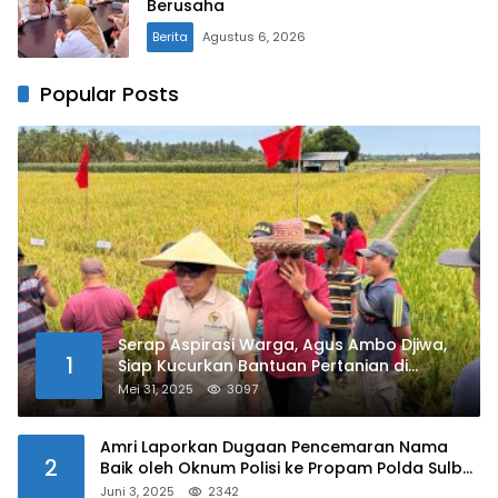
Berusaha
Berita
Agustus 6, 2026
Popular Posts
Serap Aspirasi Warga, Agus Ambo Djiwa,
1
Siap Kucurkan Bantuan Pertanian di
Kalukku
Mei 31, 2025
3097
Amri Laporkan Dugaan Pencemaran Nama
2
Baik oleh Oknum Polisi ke Propam Polda Sulbar
Juni 3, 2025
2342