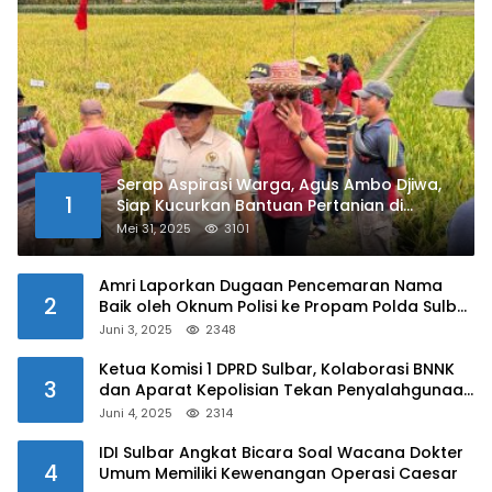
Serap Aspirasi Warga, Agus Ambo Djiwa,
1
Siap Kucurkan Bantuan Pertanian di
Kalukku
Mei 31, 2025
3101
Amri Laporkan Dugaan Pencemaran Nama
2
Baik oleh Oknum Polisi ke Propam Polda Sulbar
Juni 3, 2025
2348
Ketua Komisi 1 DPRD Sulbar, Kolaborasi BNNK
3
dan Aparat Kepolisian Tekan Penyalahgunaan
Narkoba di Kalangan Pelajar
Juni 4, 2025
2314
IDI Sulbar Angkat Bicara Soal Wacana Dokter
4
Umum Memiliki Kewenangan Operasi Caesar