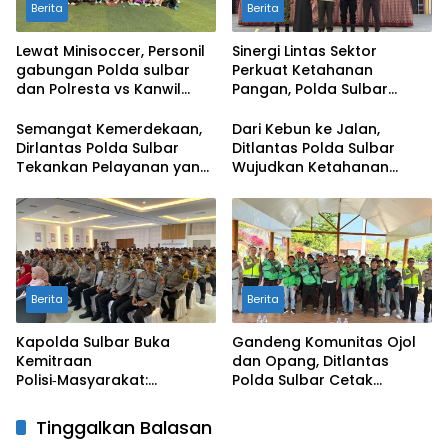
Berita
Berita
Lewat Minisoccer, Personil
Sinergi Lintas Sektor
gabungan Polda sulbar
Perkuat Ketahanan
dan Polresta vs Kanwil
Pangan, Polda Sulbar
Kemenkeu Sulbar Eratkan
Dukung Percepatan Cetak
Ikatan Persaudaraan
Sawah dan Mitigasi
Semangat Kemerdekaan,
Dari Kebun ke Jalan,
Kekeringan
Dirlantas Polda Sulbar
Ditlantas Polda Sulbar
Tekankan Pelayanan yang
Wujudkan Ketahanan
Lebih Humanis dan
Pangan Lewat Aksi Berbagi
Menyentuh Hati
untuk Masyarakat
Berita
Berita
Kapolda Sulbar Buka
Gandeng Komunitas Ojol
Kemitraan
dan Opang, Ditlantas
Polisi‑Masyarakat:
Polda Sulbar Cetak
Bersama Putus Rantai
Pelopor Keselamatan
Penularan TBC
Jalan Raya
Tinggalkan Balasan