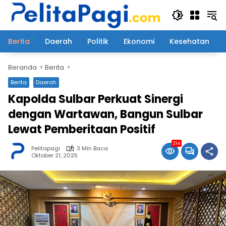
Langsung
ke
konten
Berita
Daerah
Politik
Ekonomi
Kesehatan
Beranda
Berita
Berita
Daerah
Kapolda Sulbar Perkuat Sinergi
dengan Wartawan, Bangun Sulbar
Lewat Pemberitaan Positif
214
Pelitapagi
3 Min Baca
Oktober 21, 2025