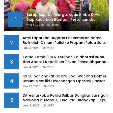
Serap Aspirasi Warga, Agus Ambo Djiwa,
1
Siap Kucurkan Bantuan Pertanian di
Kalukku
Mei 31, 2025
3098
Amri Laporkan Dugaan Pencemaran Nama
2
Baik oleh Oknum Polisi ke Propam Polda Sulbar
Juni 3, 2025
2343
Ketua Komisi 1 DPRD Sulbar, Kolaborasi BNNK
3
dan Aparat Kepolisian Tekan Penyalahgunaan
Narkoba di Kalangan Pelajar
Juni 4, 2025
2308
IDI Sulbar Angkat Bicara Soal Wacana Dokter
4
Umum Memiliki Kewenangan Operasi Caesar
Mei 27, 2025
2157
Ditresnarkoba Polda Sulbar Bongkar Jaringan
5
Narkoba di Mamuju, Dua Pria Ditangkap! Jejak
Bandar Masih Diburu
Juni 4, 2025
2082