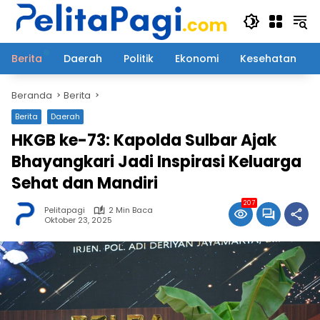
Langsung
ke
konten
Berita
Daerah
Politik
Ekonomi
Kesehatan
Beranda
Berita
Berita
Daerah
HKGB ke-73: Kapolda Sulbar Ajak
Bhayangkari Jadi Inspirasi Keluarga
Sehat dan Mandiri
207
Pelitapagi
2 Min Baca
Oktober 23, 2025