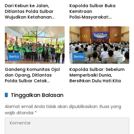
Dari Kebun ke Jalan,
Kapolda Sulbar Buka
Ditlantas Polda Sulbar
Kemitraan
Wujudkan Ketahanan
Polisi‑Masyarakat:
Pangan Lewat Aksi Berbagi
Bersama Putus Rantai
untuk Masyarakat
Penularan TBC
Berita
Berita
Gandeng Komunitas Ojol
Kapolda Sulbar: Sebelum
dan Opang, Ditlantas
Memperbaiki Dunia,
Polda Sulbar Cetak
Bersihkan Dulu Hati Kita
Pelopor Keselamatan
Jalan Raya
Tinggalkan Balasan
Alamat email Anda tidak akan dipublikasikan.
Ruas yang
wajib ditandai
*