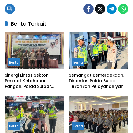
Berita Terkait
Berita
Berita
Sinergi Lintas Sektor
Semangat Kemerdekaan,
Perkuat Ketahanan
Dirlantas Polda Sulbar
Pangan, Polda Sulbar
Tekankan Pelayanan yang
Dukung Percepatan Cetak
Lebih Humanis dan
Sawah dan Mitigasi
Menyentuh Hati
Kekeringan
Berita
Berita