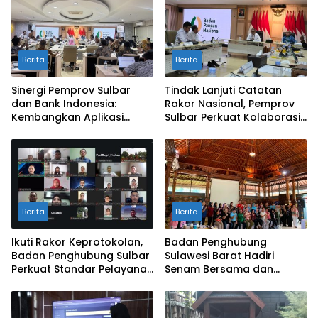
Berita
Berita
Sinergi Pemprov Sulbar
Tindak Lanjuti Catatan
dan Bank Indonesia:
Rakor Nasional, Pemprov
Kembangkan Aplikasi
Sulbar Perkuat Kolaborasi
SAPEDA 2.0 demi Stabilitas
Pengendalian Inflasi dan
Harga Pangan
BSPS
Berita
Berita
Ikuti Rakor Keprotokolan,
Badan Penghubung
Badan Penghubung Sulbar
Sulawesi Barat Hadiri
Perkuat Standar Pelayanan
Senam Bersama dan
Protokol Pemerintahan
Rapat Kolaborasi TMII
dengan Anjungan Daerah