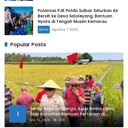
Polantas PJR Polda Sulbar Salurkan Air
Bersih ke Desa Saloleyang, Bantuan
Nyata di Tengah Musim Kemarau
Berita
Agustus 7, 2026
Popular Posts
Serap Aspirasi Warga, Agus Ambo Djiwa,
1
Siap Kucurkan Bantuan Pertanian di
Kalukku
Mei 31, 2025
3113