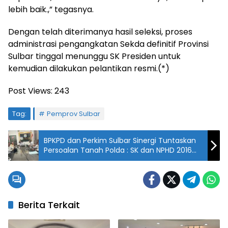
lebih baik.,” tegasnya.
Dengan telah diterimanya hasil seleksi, proses
administrasi pengangkatan Sekda definitif Provinsi
Sulbar tinggal menunggu SK Presiden untuk
kemudian dilakukan pelantikan resmi.(*)
Post Views:
243
Tag:
Pemprov Sulbar
BPKPD dan Perkim Sulbar Sinergi Tuntaskan
Persoalan Tanah Polda : SK dan NPHD 2016
Dibahas Tuntas
Berita Terkait