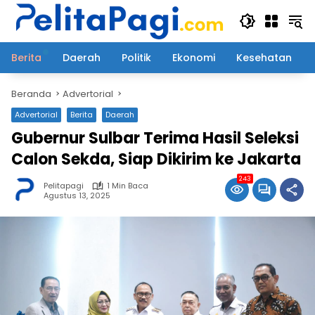
Langsung
ke
konten
Berita
Daerah
Politik
Ekonomi
Kesehatan
Beranda
Advertorial
Advertorial
Berita
Daerah
Gubernur Sulbar Terima Hasil Seleksi
Calon Sekda, Siap Dikirim ke Jakarta
243
Pelitapagi
1 Min Baca
Agustus 13, 2025