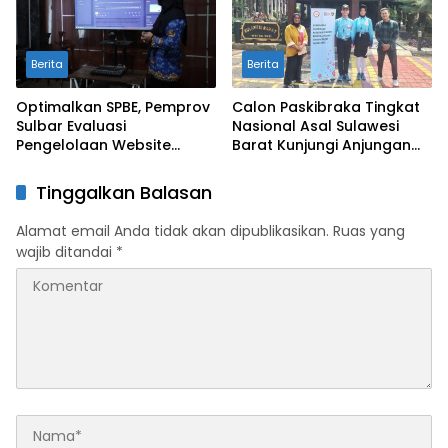
Berita
Berita
Optimalkan SPBE, Pemprov
Calon Paskibraka Tingkat
Sulbar Evaluasi
Nasional Asal Sulawesi
Pengelolaan Website
Barat Kunjungi Anjungan
Terintegrasi ‘Sulbar Digital’
Sulbar di TMII
Tinggalkan Balasan
Alamat email Anda tidak akan dipublikasikan.
Ruas yang
wajib ditandai
*