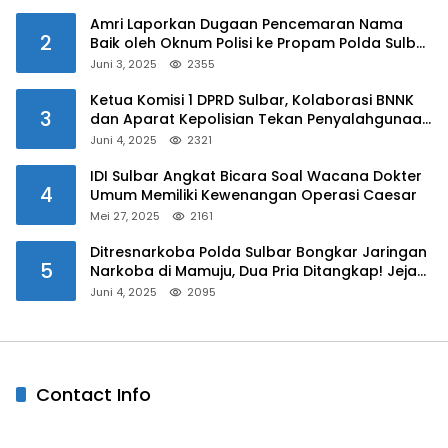
Amri Laporkan Dugaan Pencemaran Nama
2
Baik oleh Oknum Polisi ke Propam Polda Sulbar
Juni 3, 2025
2355
Ketua Komisi 1 DPRD Sulbar, Kolaborasi BNNK
3
dan Aparat Kepolisian Tekan Penyalahgunaan
Narkoba di Kalangan Pelajar
Juni 4, 2025
2321
IDI Sulbar Angkat Bicara Soal Wacana Dokter
4
Umum Memiliki Kewenangan Operasi Caesar
Mei 27, 2025
2161
Ditresnarkoba Polda Sulbar Bongkar Jaringan
5
Narkoba di Mamuju, Dua Pria Ditangkap! Jejak
Bandar Masih Diburu
Juni 4, 2025
2095
Contact Info