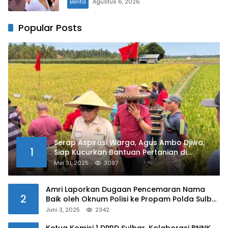
Berita
Agustus 6, 2026
Popular Posts
Serap Aspirasi Warga, Agus Ambo Djiwa,
1
Siap Kucurkan Bantuan Pertanian di
Kalukku
Mei 31, 2025
3097
Amri Laporkan Dugaan Pencemaran Nama
2
Baik oleh Oknum Polisi ke Propam Polda Sulbar
Juni 3, 2025
2342
Ketua Komisi 1 DPRD Sulbar, Kolaborasi BNNK