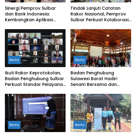
Sinergi Pemprov Sulbar
Tindak Lanjuti Catatan
dan Bank Indonesia:
Rakor Nasional, Pemprov
Kembangkan Aplikasi
Sulbar Perkuat Kolaborasi
SAPEDA 2.0 demi Stabilitas
Pengendalian Inflasi dan
Harga Pangan
BSPS
Berita
Berita
Ikuti Rakor Keprotokolan,
Badan Penghubung
Badan Penghubung Sulbar
Sulawesi Barat Hadiri
Perkuat Standar Pelayanan
Senam Bersama dan
Protokol Pemerintahan
Rapat Kolaborasi TMII
dengan Anjungan Daerah
Berita
Berita