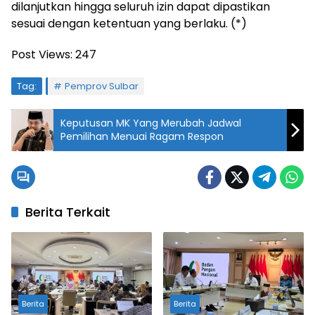
dilanjutkan hingga seluruh izin dapat dipastikan
sesuai dengan ketentuan yang berlaku. (*)
Post Views:
247
Tag:
Pemprov Sulbar
Keputusan MK Yang Merubah Jadwal
Pemilihan Menuai Ragam Respon
Berita Terkait
Berita
Berita