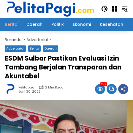
Langsung
ke
konten
Berita
Daerah
Politik
Ekonomi
Kesehatan
Beranda
Advertorial
Advertorial
Berita
Daerah
ESDM Sulbar Pastikan Evaluasi Izin
Tambang Berjalan Transparan dan
Akuntabel
247
Pelitapagi
2 Min Baca
Juni 30, 2025