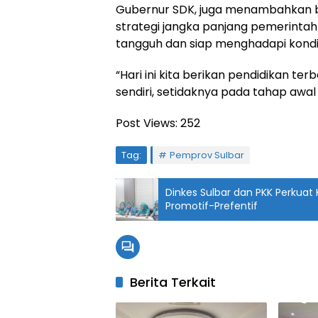
Gubernur SDK, juga menambahkan ba
strategi jangka panjang pemerint
tangguh dan siap menghadapi kondis
“Hari ini kita berikan pendidikan ter
sendiri, setidaknya pada tahap awal 
Post Views:
252
Tag:
Pemprov Sulbar
Dinkes Sulbar dan PKK Perkuat
Promotif-Prefentif
Berita Terkait