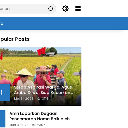
ya
pular Posts
Serap Aspirasi Warga, Agus
1
Ambo Djiwa, Siap Kucurkan
Bantuan Pertanian di Kalukku
Mei 31, 2025
3116
Amri Laporkan Dugaan
Pencemaran Nama Baik oleh
Oknum Polisi ke Propam Polda
Juni 3, 2025
2357