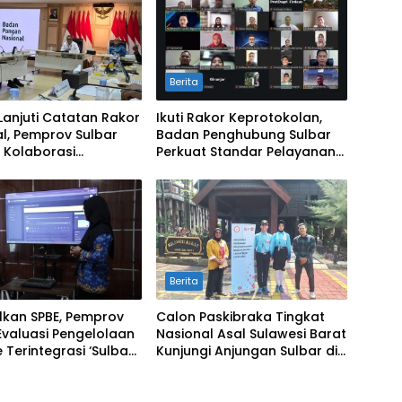
Berita
Lanjuti Catatan Rakor
Ikuti Rakor Keprotokolan,
l, Pemprov Sulbar
Badan Penghubung Sulbar
 Kolaborasi
Perkuat Standar Pelayanan
alian Inflasi dan
Protokol Pemerintahan
Berita
lkan SPBE, Pemprov
Calon Paskibraka Tingkat
Evaluasi Pengelolaan
Nasional Asal Sulawesi Barat
 Terintegrasi ‘Sulbar
Kunjungi Anjungan Sulbar di
al’
TMII