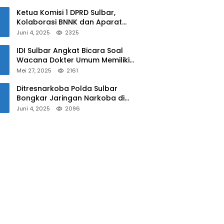
Sulbar
Ketua Komisi 1 DPRD Sulbar,
Kolaborasi BNNK dan Aparat
Kepolisian Tekan Penyalahgunaan
Juni 4, 2025
2325
Narkoba di Kalangan Pelajar
IDI Sulbar Angkat Bicara Soal
Wacana Dokter Umum Memiliki
Kewenangan Operasi Caesar
Mei 27, 2025
2161
Ditresnarkoba Polda Sulbar
Bongkar Jaringan Narkoba di
Mamuju, Dua Pria Ditangkap! Jejak
Juni 4, 2025
2096
Bandar Masih Diburu