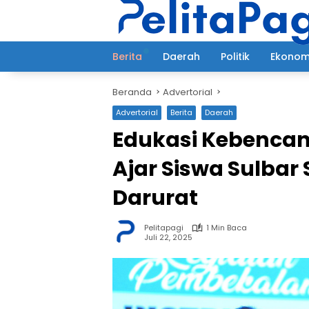
Langsung
ke
konten
Berita
Daerah
Politik
Ekonom
Beranda
Advertorial
Advertorial
Berita
Daerah
Edukasi Kebencan
Ajar Siswa Sulbar
Darurat
Pelitapagi
1 Min Baca
Juli 22, 2025