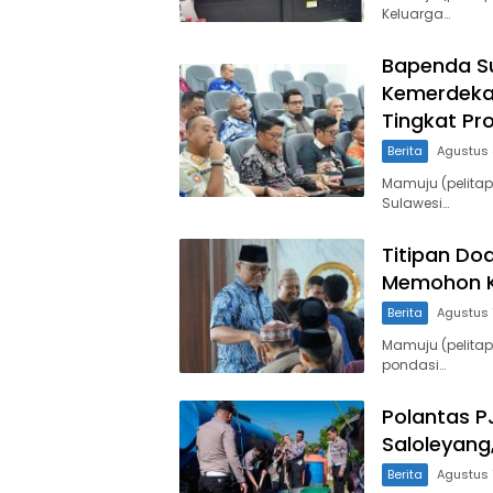
Keluarga…
Bapenda Su
Kemerdeka
Tingkat Pro
Berita
Agustus 
Mamuju (pelita
Sulawesi…
Titipan Do
Memohon K
Berita
Agustus 
Mamuju (pelitap
pondasi…
Polantas PJ
Saloleyang
Berita
Agustus 