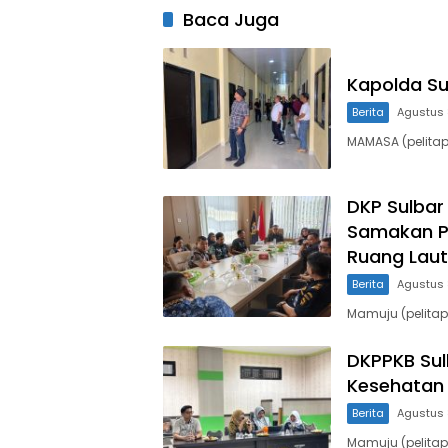
Baca Juga
Kapolda S
Berita
Agustus 
MAMASA (pelitapa
DKP Sulbar
Samakan P
Ruang Laut
Berita
Agustus 
Mamuju (pelitap
DKPPKB Sul
Kesehatan 
Berita
Agustus 
Mamuju (pelita