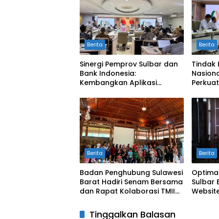
Berita
Berita
Sinergi Pemprov Sulbar dan
Tindak 
Bank Indonesia:
Nasiona
Kembangkan Aplikasi
Perkuat
SAPEDA 2.0 demi Stabilitas
Pengend
Harga Pangan
BSPS
Berita
Berita
Badan Penghubung Sulawesi
Optima
Barat Hadiri Senam Bersama
Sulbar 
dan Rapat Kolaborasi TMII
Website
dengan Anjungan Daerah
Digit
Tinggalkan Balasan