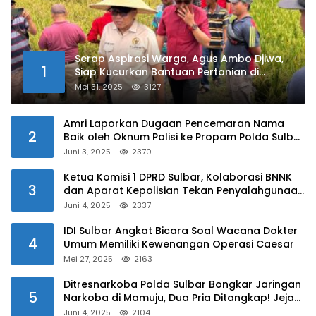
Serap Aspirasi Warga, Agus Ambo Djiwa,
1
Siap Kucurkan Bantuan Pertanian di
Kalukku
Mei 31, 2025
3127
Amri Laporkan Dugaan Pencemaran Nama
2
Baik oleh Oknum Polisi ke Propam Polda Sulbar
Juni 3, 2025
2370
Ketua Komisi 1 DPRD Sulbar, Kolaborasi BNNK
3
dan Aparat Kepolisian Tekan Penyalahgunaan
Narkoba di Kalangan Pelajar
Juni 4, 2025
2337
IDI Sulbar Angkat Bicara Soal Wacana Dokter
4
Umum Memiliki Kewenangan Operasi Caesar
Mei 27, 2025
2163
Ditresnarkoba Polda Sulbar Bongkar Jaringan
5
Narkoba di Mamuju, Dua Pria Ditangkap! Jejak
Bandar Masih Diburu
Juni 4, 2025
2104