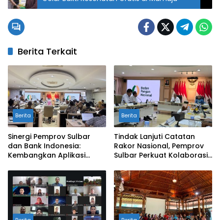
Berita Terkait
Berita
Berita
Sinergi Pemprov Sulbar
Tindak Lanjuti Catatan
dan Bank Indonesia:
Rakor Nasional, Pemprov
Kembangkan Aplikasi
Sulbar Perkuat Kolaborasi
SAPEDA 2.0 demi Stabilitas
Pengendalian Inflasi dan
Harga Pangan
BSPS