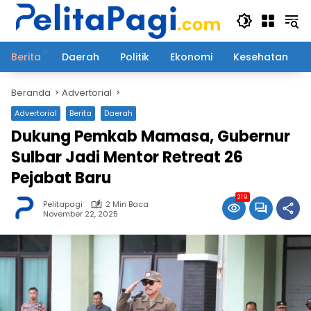
Langsung
ke
konten
Berita
Daerah
Politik
Ekonomi
Kesehatan
Beranda
Advertorial
Advertorial
Berita
Daerah
Dukung Pemkab Mamasa, Gubernur
Sulbar Jadi Mentor Retreat 26
Pejabat Baru
219
Pelitapagi
2 Min Baca
November 22, 2025