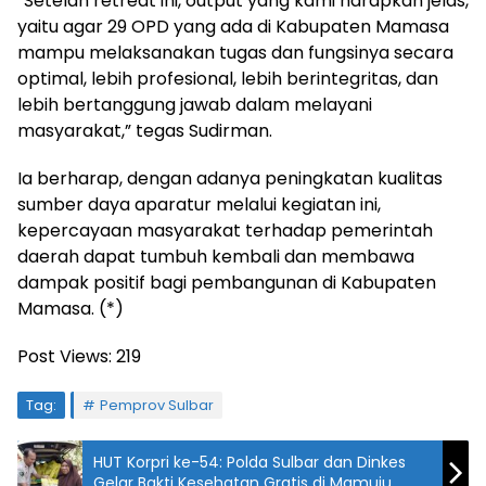
“Setelah retreat ini, output yang kami harapkan jelas,
yaitu agar 29 OPD yang ada di Kabupaten Mamasa
mampu melaksanakan tugas dan fungsinya secara
optimal, lebih profesional, lebih berintegritas, dan
lebih bertanggung jawab dalam melayani
masyarakat,” tegas Sudirman.
Ia berharap, dengan adanya peningkatan kualitas
sumber daya aparatur melalui kegiatan ini,
kepercayaan masyarakat terhadap pemerintah
daerah dapat tumbuh kembali dan membawa
dampak positif bagi pembangunan di Kabupaten
Mamasa. (*)
Post Views:
219
Tag:
Pemprov Sulbar
HUT Korpri ke-54: Polda Sulbar dan Dinkes
Gelar Bakti Kesehatan Gratis di Mamuju