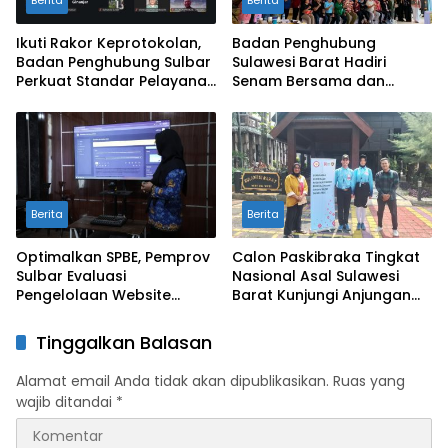
Berita
Berita
Ikuti Rakor Keprotokolan,
Badan Penghubung
Badan Penghubung Sulbar
Sulawesi Barat Hadiri
Perkuat Standar Pelayanan
Senam Bersama dan
Protokol Pemerintahan
Rapat Kolaborasi TMII
dengan Anjungan Daerah
Berita
Berita
Optimalkan SPBE, Pemprov
Calon Paskibraka Tingkat
Sulbar Evaluasi
Nasional Asal Sulawesi
Pengelolaan Website
Barat Kunjungi Anjungan
Terintegrasi ‘Sulbar Digital’
Sulbar di TMII
Tinggalkan Balasan
Alamat email Anda tidak akan dipublikasikan.
Ruas yang
wajib ditandai
*