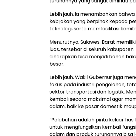
turunannya yang sangat diminati pas
Lebih jauh, ia menambahkan bahwa 
kebijakan yang berpihak kepada pe
teknologi, serta memfasilitasi kemit
Menurutnya, Sulawesi Barat memilik
luas, tersebar di seluruh kabupaten.
diharapkan bisa menjadi bahan baku
besar.
Lebih jauh, Wakil Gubernur juga me
fokus pada industri pengolahan, te
sektor transportasi dan logistik. M
kembali secara maksimal agar mampu 
dalam, baik ke pasar domestik mau
“Pelabuhan adalah pintu keluar hasi
untuk mengfungsikan kembali fungs
dalam dan produk turunannya bisa l