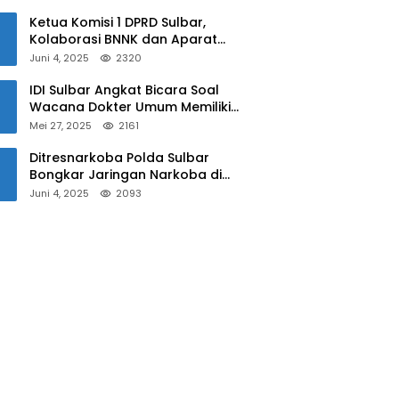
Sulbar
Ketua Komisi 1 DPRD Sulbar,
Kolaborasi BNNK dan Aparat
Kepolisian Tekan Penyalahgunaan
Juni 4, 2025
2320
Narkoba di Kalangan Pelajar
IDI Sulbar Angkat Bicara Soal
Wacana Dokter Umum Memiliki
Kewenangan Operasi Caesar
Mei 27, 2025
2161
Ditresnarkoba Polda Sulbar
Bongkar Jaringan Narkoba di
Mamuju, Dua Pria Ditangkap! Jejak
Juni 4, 2025
2093
Bandar Masih Diburu