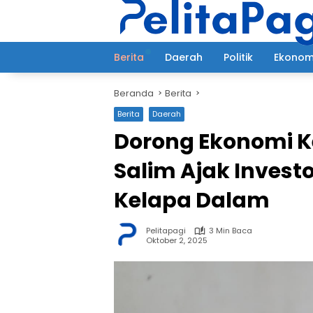
Langsung
ke
konten
Berita
Daerah
Politik
Ekonom
Beranda
Berita
Berita
Daerah
Dorong Ekonomi 
Salim Ajak Invest
Kelapa Dalam
Pelitapagi
3 Min Baca
Oktober 2, 2025