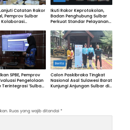
Lanjuti Catatan Rakor
Ikuti Rakor Keprotokolan,
l, Pemprov Sulbar
Badan Penghubung Sulbar
 Kolaborasi
Perkuat Standar Pelayanan
alian Inflasi dan
Protokol Pemerintahan
Berita
lkan SPBE, Pemprov
Calon Paskibraka Tingkat
Evaluasi Pengelolaan
Nasional Asal Sulawesi Barat
 Terintegrasi ‘Sulbar
Kunjungi Anjungan Sulbar di
al’
TMII
kan.
Ruas yang wajib ditandai
*