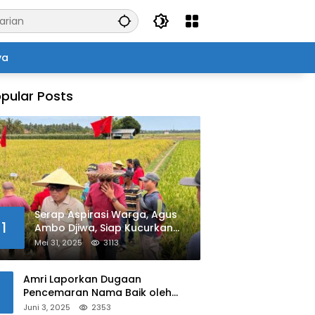
ya
pular Posts
Serap Aspirasi Warga, Agus
1
Ambo Djiwa, Siap Kucurkan
Bantuan Pertanian di Kalukku
Mei 31, 2025
3113
Amri Laporkan Dugaan
Pencemaran Nama Baik oleh
Oknum Polisi ke Propam Polda
Juni 3, 2025
2353