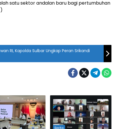
alah satu sektor andalan baru bagi pertumbuhan
*)
wan RI, Kapolda Sulbar Ungkap Peran Srikandi
Berita