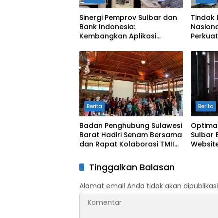
Sinergi Pemprov Sulbar dan
Tindak 
Bank Indonesia:
Nasiona
Kembangkan Aplikasi
Perkuat
SAPEDA 2.0 demi Stabilitas
Pengend
Harga Pangan
BSPS
Berita
Berita
Badan Penghubung Sulawesi
Optima
Barat Hadiri Senam Bersama
Sulbar 
dan Rapat Kolaborasi TMII
Website
dengan Anjungan Daerah
Digit
Tinggalkan Balasan
Alamat email Anda tidak akan dipublikasi