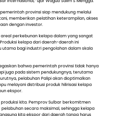
ar internasional,” ujar Wagub Salim S Mengga.
pemerintah provinsi siap mendukung melalui
tani, memberikan pelatihan keterampilan, akses
raan dengan investor.
i areal perkebunan kelapa dalam yang sangat
 Produksi kelapa dari daerah-daerah ini
 utama bagi industri pengolahan dalam skala
negaskan bahwa pemerintah provinsi tidak hanya
tapi juga pada sistem pendukungnya, terutama
enurutnya, pelabuhan Palipi akan dioptimalkan
melayani distribusi produk hilirisasi kelapa
pun ekspor.
l produksi kita. Pemprov Sulbar berkomitmen
i pelabuhan secara maksimal, sehingga kelapa
angsung kita ekspor dari daerah tanpa harus