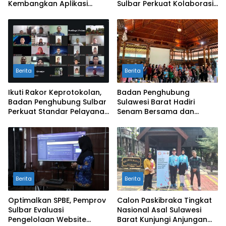
Kembangkan Aplikasi
Sulbar Perkuat Kolaborasi
SAPEDA 2.0 demi Stabilitas
Pengendalian Inflasi dan
Harga Pangan
BSPS
Berita
Berita
Ikuti Rakor Keprotokolan,
Badan Penghubung
Badan Penghubung Sulbar
Sulawesi Barat Hadiri
Perkuat Standar Pelayanan
Senam Bersama dan
Protokol Pemerintahan
Rapat Kolaborasi TMII
dengan Anjungan Daerah
Berita
Berita
Optimalkan SPBE, Pemprov
Calon Paskibraka Tingkat
Sulbar Evaluasi
Nasional Asal Sulawesi
Pengelolaan Website
Barat Kunjungi Anjungan