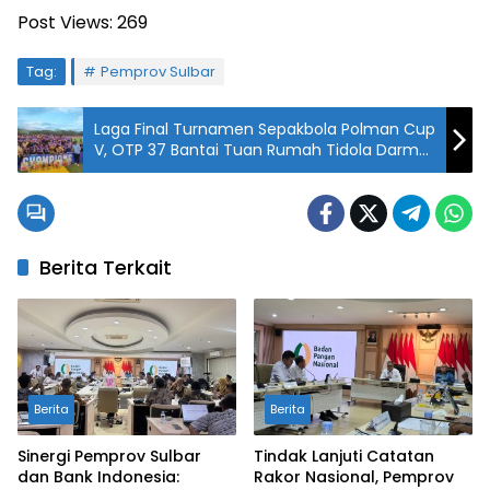
Post Views:
269
Tag:
Pemprov Sulbar
Laga Final Turnamen Sepakbola Polman Cup
V, OTP 37 Bantai Tuan Rumah Tidola Darma
Dengan Skor 5-1
Berita Terkait
Berita
Berita
Sinergi Pemprov Sulbar
Tindak Lanjuti Catatan
dan Bank Indonesia:
Rakor Nasional, Pemprov