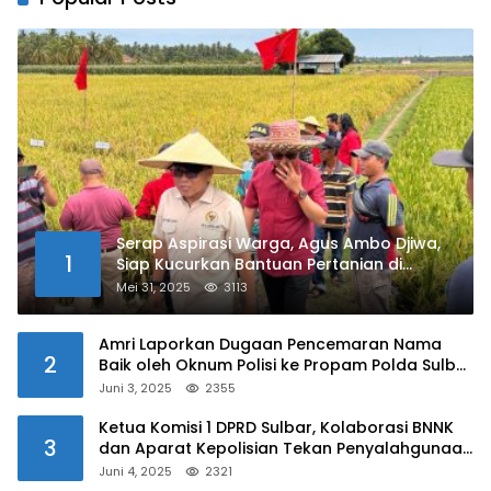
Serap Aspirasi Warga, Agus Ambo Djiwa,
1
Siap Kucurkan Bantuan Pertanian di
Kalukku
Mei 31, 2025
3113
Amri Laporkan Dugaan Pencemaran Nama
2
Baik oleh Oknum Polisi ke Propam Polda Sulbar
Juni 3, 2025
2355
Ketua Komisi 1 DPRD Sulbar, Kolaborasi BNNK
3
dan Aparat Kepolisian Tekan Penyalahgunaan
Narkoba di Kalangan Pelajar
Juni 4, 2025
2321