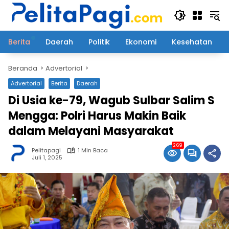
Langsung
ke
konten
Berita
Daerah
Politik
Ekonomi
Kesehatan
Beranda
Advertorial
Advertorial
Berita
Daerah
Di Usia ke-79, Wagub Sulbar Salim S
Mengga: Polri Harus Makin Baik
dalam Melayani Masyarakat
269
Pelitapagi
1 Min Baca
Juli 1, 2025