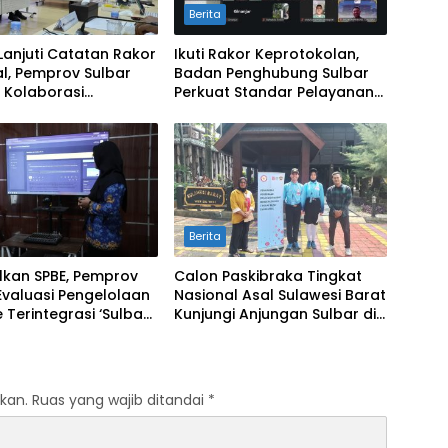
Berita
Lanjuti Catatan Rakor
Ikuti Rakor Keprotokolan,
l, Pemprov Sulbar
Badan Penghubung Sulbar
 Kolaborasi
Perkuat Standar Pelayanan
alian Inflasi dan
Protokol Pemerintahan
Berita
lkan SPBE, Pemprov
Calon Paskibraka Tingkat
Evaluasi Pengelolaan
Nasional Asal Sulawesi Barat
 Terintegrasi ‘Sulbar
Kunjungi Anjungan Sulbar di
al’
TMII
kan.
Ruas yang wajib ditandai
*