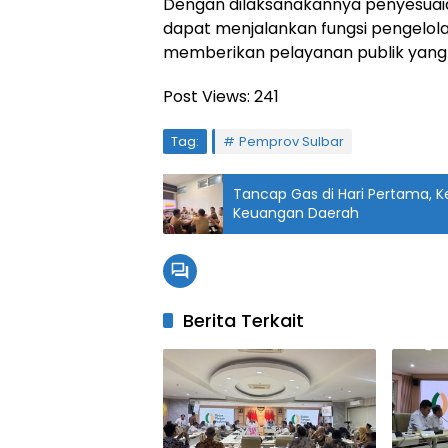
Dengan dilaksanakannya penyesuaia
dapat menjalankan fungsi pengelo
memberikan pelayanan publik yang 
Post Views:
241
Tag:
Pemprov Sulbar
Tancap Gas di Hari Pertama, Ke
Keuangan Daerah
Berita Terkait