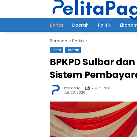
Langsung
ke
konten
Berita
Daerah
Politik
Ekonom
Beranda
Berita
Berita
Daerah
BPKPD Sulbar dan 
Sistem Pembayara
Pelitapagi
2 Min Baca
Juli 23, 2025