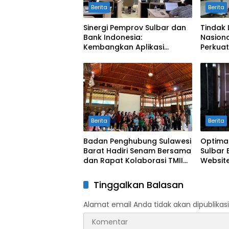
Berita
Berita
Sinergi Pemprov Sulbar dan
Tindak 
Bank Indonesia:
Nasiona
Kembangkan Aplikasi
Perkuat
SAPEDA 2.0 demi Stabilitas
Pengend
Harga Pangan
BSPS
Berita
Berita
Badan Penghubung Sulawesi
Optima
Barat Hadiri Senam Bersama
Sulbar 
dan Rapat Kolaborasi TMII
Website
dengan Anjungan Daerah
Digit
Tinggalkan Balasan
Alamat email Anda tidak akan dipublikasi