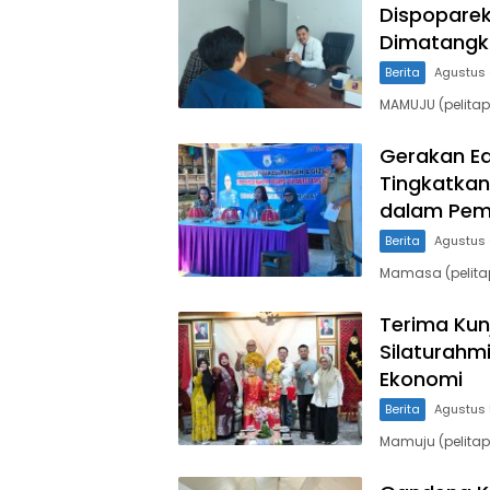
Dispoparek
Dimatangk
Berita
Agustus 
MAMUJU (pelitap
Gerakan Ed
Tingkatkan
dalam Pem
Berita
Agustus 
Mamasa (pelitap
Terima Kun
Silaturahm
Ekonomi
Berita
Agustus 
Mamuju (pelita