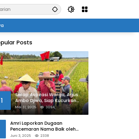
ya
pular Posts
Serap Aspirasi Warga, Agus
1
Ambo Djiwa, Siap Kucurkan
Bantuan Pertanian di Kalukku
Mei 31, 2025
3094
Amri Laporkan Dugaan
Pencemaran Nama Baik oleh
Oknum Polisi ke Propam Polda
Juni 3, 2025
2338