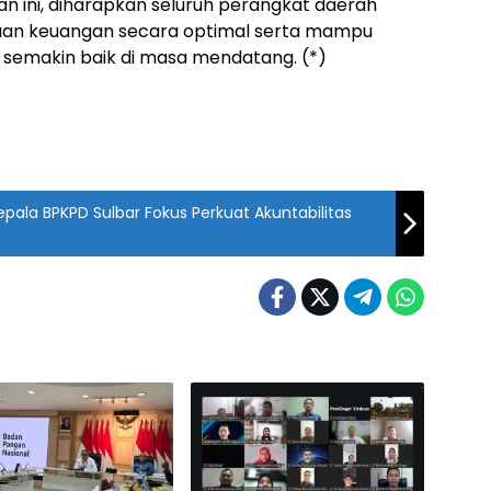
n ini, diharapkan seluruh perangkat daerah
laan keuangan secara optimal serta mampu
semakin baik di masa mendatang. (*)
pala BPKPD Sulbar Fokus Perkuat Akuntabilitas