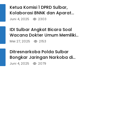
Sulbar
Ketua Komisi 1 DPRD Sulbar,
Kolaborasi BNNK dan Aparat
Kepolisian Tekan Penyalahgunaan
Juni 4, 2025
2303
Narkoba di Kalangan Pelajar
IDI Sulbar Angkat Bicara Soal
Wacana Dokter Umum Memiliki
Kewenangan Operasi Caesar
Mei 27, 2025
2153
Ditresnarkoba Polda Sulbar
Bongkar Jaringan Narkoba di
Mamuju, Dua Pria Ditangkap! Jejak
Juni 4, 2025
2079
Bandar Masih Diburu