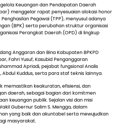
ngelola Keuangan dan Pendapatan Daerah
ulbar) menggelar rapat penyesuaian alokasi honor
Penghasilan Pegawai (TPP), menyusul adanya
gan (BPK) serta perubahan struktur organisasi
anisasi Perangkat Daerah (OPD) di lingkup
Bidang Anggaran dan Bina Kabupaten BPKPD
lbar, Fahri Yusuf, Kasubid Penganggaran
hammad Apriadi, pejabat fungsional Analis
bdul Kuddus, serta para staf teknis lainnya.
k memastikan keakuratan, efisiensi, dan
gan daerah, sebagai bagian dari komitmen
n keuangan publik. Sejalan visi dan misi
Wakil Gubernur Salim S. Mengga, dalam
han yang baik dan akuntabel serta mewujudkan
agi masyarakat.