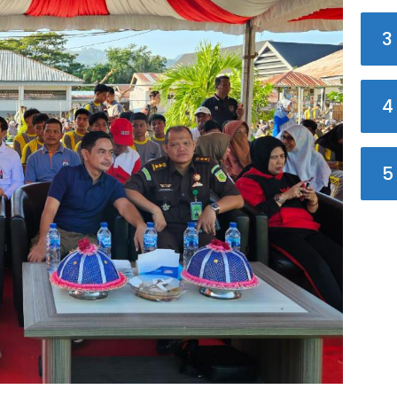
3
4
5