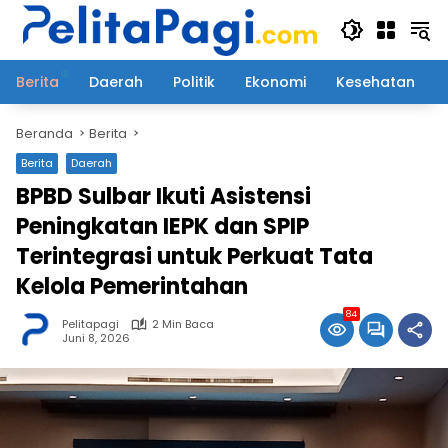
Langsung
ke
konten
Berita
Daerah
Politik
Ekonomi
Kesehatan
Beranda
Berita
Berita
Daerah
BPBD Sulbar Ikuti Asistensi
Peningkatan IEPK dan SPIP
Terintegrasi untuk Perkuat Tata
Kelola Pemerintahan
84
Pelitapagi
2 Min Baca
Juni 8, 2026