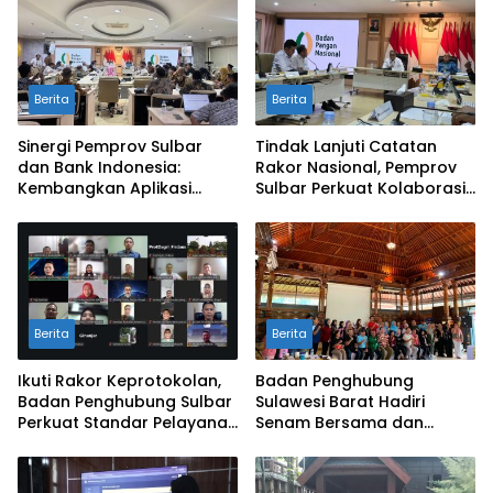
Berita
Berita
Sinergi Pemprov Sulbar
Tindak Lanjuti Catatan
dan Bank Indonesia:
Rakor Nasional, Pemprov
Kembangkan Aplikasi
Sulbar Perkuat Kolaborasi
SAPEDA 2.0 demi Stabilitas
Pengendalian Inflasi dan
Harga Pangan
BSPS
Berita
Berita
Ikuti Rakor Keprotokolan,
Badan Penghubung
Badan Penghubung Sulbar
Sulawesi Barat Hadiri
Perkuat Standar Pelayanan
Senam Bersama dan
Protokol Pemerintahan
Rapat Kolaborasi TMII
dengan Anjungan Daerah