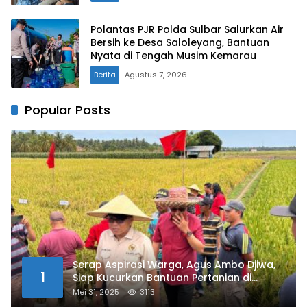
Polantas PJR Polda Sulbar Salurkan Air
Bersih ke Desa Saloleyang, Bantuan
Nyata di Tengah Musim Kemarau
Berita
Agustus 7, 2026
Popular Posts
Serap Aspirasi Warga, Agus Ambo Djiwa,
1
Siap Kucurkan Bantuan Pertanian di
Kalukku
Mei 31, 2025
3113