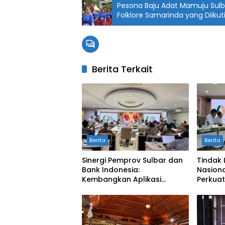
Pesona Baju Adat Mamuju Sulba
Folklore Samarinda yang Diikut
Berita Terkait
Berita
Berita
Sinergi Pemprov Sulbar dan
Tindak 
Bank Indonesia:
Nasiona
Kembangkan Aplikasi
Perkuat
SAPEDA 2.0 demi Stabilitas
Pengend
Harga Pangan
BSPS