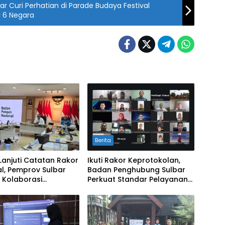
r Curi Perhatian di Parade Budaya Festival
i 6 Negara
Berita
Lanjuti Catatan Rakor
Ikuti Rakor Keprotokolan,
l, Pemprov Sulbar
Badan Penghubung Sulbar
 Kolaborasi
Perkuat Standar Pelayanan
alian Inflasi dan
Protokol Pemerintahan