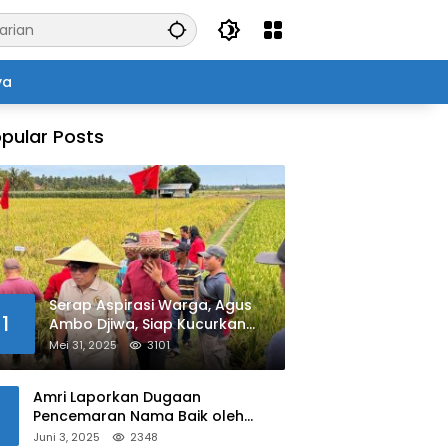
ya
pular Posts
Serap Aspirasi Warga, Agus
1
Ambo Djiwa, Siap Kucurkan
Bantuan Pertanian di Kalukku
Mei 31, 2025
3101
Amri Laporkan Dugaan
Pencemaran Nama Baik oleh
Oknum Polisi ke Propam Polda
Juni 3, 2025
2348