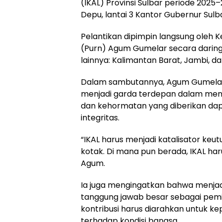
(IKAL) Provinsi Sulbar periode 2025
Depu, lantai 3 Kantor Gubernur Sulb
Pelantikan dipimpin langsung oleh 
(Purn) Agum Gumelar secara daring
lainnya: Kalimantan Barat, Jambi, d
Dalam sambutannya, Agum Gumelar
menjadi garda terdepan dalam men
dan kehormatan yang diberikan dap
integritas.
“IKAL harus menjadi katalisator keu
kotak. Di mana pun berada, IKAL har
Agum.
Ia juga mengingatkan bahwa menjad
tanggung jawab besar sebagai pemik
kontribusi harus diarahkan untuk ke
terhadap kondisi bangsa.