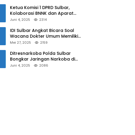
Sulbar
Ketua Komisi 1 DPRD Sulbar,
Kolaborasi BNNK dan Aparat
Kepolisian Tekan Penyalahgunaan
Juni 4, 2025
2314
Narkoba di Kalangan Pelajar
IDI Sulbar Angkat Bicara Soal
Wacana Dokter Umum Memiliki
Kewenangan Operasi Caesar
Mei 27, 2025
2159
Ditresnarkoba Polda Sulbar
Bongkar Jaringan Narkoba di
Mamuju, Dua Pria Ditangkap! Jejak
Juni 4, 2025
2086
Bandar Masih Diburu