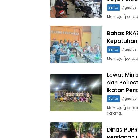
Berita
Agustus 
Mamuju (pelitap
Bahas RKAB
Kepatuhan 
Berita
Agustus 
Mamuju (pelita
Lewat Mini
dan Polres
Ikatan Per
Berita
Agustus 
Mamuju (pelita
sarana…
Dinas PUPR 
Persiapan