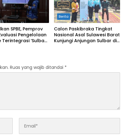
Berita
lkan SPBE, Pemprov
Calon Paskibraka Tingkat
Evaluasi Pengelolaan
Nasional Asal Sulawesi Barat
 Terintegrasi ‘Sulbar
Kunjungi Anjungan Sulbar di
al’
TMII
kan.
Ruas yang wajib ditandai
*