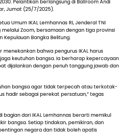
–2030. Pelantikan berlangsung di Ballroom Andi
ar, Jumat (25/7/2025).
Ketua Umum IKAL Lemhannas RI, Jenderal TNI
 melalui Zoom, bersamaan dengan tiga provinsi
an Kepulauan Bangka Belitung.
 menekankan bahwa pengurus IKAL harus
jaga keutuhan bangsa. Ia berharap kepercayaan
at dijalankan dengan penuh tanggung jawab dan
tuhan bangsa agar tidak terpecah atau terkotak-
us hadir sebagai perekat persatuan,” tegas
i bagian dari IKAL Lemhannas berarti memikul
ir bangsa. Setiap tindakan, pemikiran, dan
pentingan negara dan tidak boleh apatis