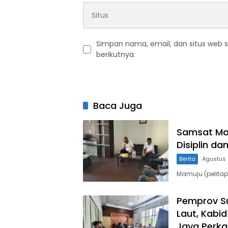
Simpan nama, email, dan situs web 
berikutnya.
Baca Juga
Samsat Mam
Disiplin da
Berita
Agustus 
Mamuju (pelitap
Pemprov Su
Laut, Kabi
Jaya Perk