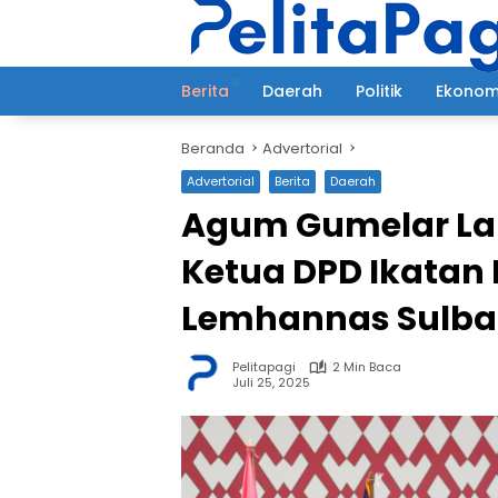
Langsung
ke
konten
Berita
Daerah
Politik
Ekonom
Beranda
Advertorial
Advertorial
Berita
Daerah
Agum Gumelar Lan
Ketua DPD Ikatan
Lemhannas Sulba
Pelitapagi
2 Min Baca
Juli 25, 2025