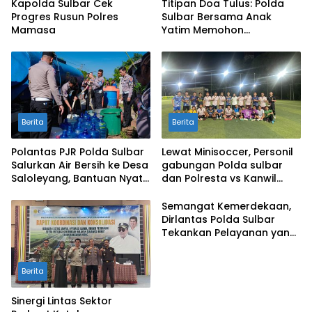
Kapolda Sulbar Cek
Titipan Doa Tulus: Polda
Progres Rusun Polres
Sulbar Bersama Anak
Mamasa
Yatim Memohon
Keberkahan Keamanan
Negeri
Berita
Berita
Polantas PJR Polda Sulbar
Lewat Minisoccer, Personil
Salurkan Air Bersih ke Desa
gabungan Polda sulbar
Saloleyang, Bantuan Nyata
dan Polresta vs Kanwil
di Tengah Musim Kemarau
Kemenkeu Sulbar Eratkan
Ikatan Persaudaraan
Semangat Kemerdekaan,
Dirlantas Polda Sulbar
Tekankan Pelayanan yang
Lebih Humanis dan
Menyentuh Hati
Berita
Sinergi Lintas Sektor