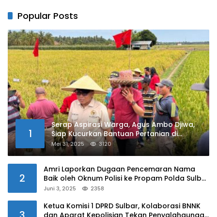
Popular Posts
Serap Aspirasi Warga, Agus Ambo Djiwa,
1
Siap Kucurkan Bantuan Pertanian di
Kalukku
Mei 31, 2025
3120
Amri Laporkan Dugaan Pencemaran Nama
2
Baik oleh Oknum Polisi ke Propam Polda Sulbar
Juni 3, 2025
2358
Ketua Komisi 1 DPRD Sulbar, Kolaborasi BNNK
3
dan Aparat Kepolisian Tekan Penyalahgunaan