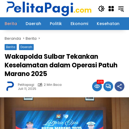
Langsung
ke
konten
Berita
Daerah
Politik
Ekonomi
Kesehatan
Beranda
Berita
Berita
Daerah
Wakapolda Sulbar Tekankan
Keselamatan dalam Operasi Patuh
Marano 2025
239
Pelitapagi
2 Min Baca
Juli 11, 2025