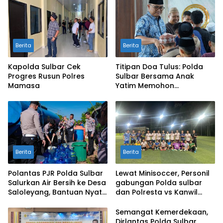
Berita
Berita
Kapolda Sulbar Cek
Titipan Doa Tulus: Polda
Progres Rusun Polres
Sulbar Bersama Anak
Mamasa
Yatim Memohon
Keberkahan Keamanan
Negeri
Berita
Berita
Polantas PJR Polda Sulbar
Lewat Minisoccer, Personil
Salurkan Air Bersih ke Desa
gabungan Polda sulbar
Saloleyang, Bantuan Nyata
dan Polresta vs Kanwil
di Tengah Musim Kemarau
Kemenkeu Sulbar Eratkan
Ikatan Persaudaraan
Semangat Kemerdekaan,
Dirlantas Polda Sulbar