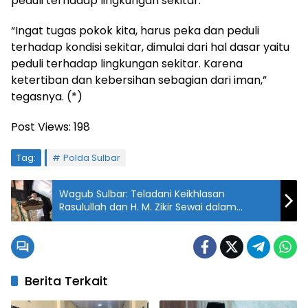
peduli terhadap lingkungan sekitar.
“Ingat tugas pokok kita, harus peka dan peduli
terhadap kondisi sekitar, dimulai dari hal dasar yaitu
peduli terhadap lingkungan sekitar. Karena
ketertiban dan kebersihan sebagian dari iman,”
tegasnya. (*)
Post Views:
198
Tag:
Polda Sulbar
Wagub Sulbar: Teladani Keikhlasan
Rasulullah dan H. M. Zikir Sewai dalam
Membangun Peradaban
Berita Terkait