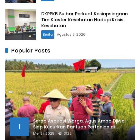
DKPPKB Sulbar Perkuat Kesiapsiagaan
Tim Klaster Kesehatan Hadapi Krisis
Kesehatan
Berita
Agustus 8, 2026
Popular Posts
Serap Aspirasi Warga, Agus Ambo Djiwa,
1
Siap Kucurkan Bantuan Pertanian di
Kalukku
Mei 31, 2025
3122