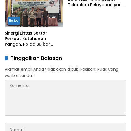
Tekankan Pelayanan yang
Lebih Humanis dan
Menyentuh Hati
Berita
Sinergi Lintas Sektor
Perkuat Ketahanan
Pangan, Polda Sulbar
Dukung Percepatan Cetak
Sawah dan Mitigasi
Tinggalkan Balasan
Kekeringan
Alamat email Anda tidak akan dipublikasikan.
Ruas yang
wajib ditandai
*