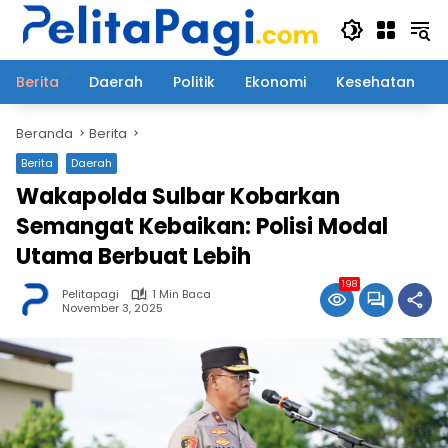
Langsung
ke
konten
Berita
Daerah
Politik
Ekonomi
Kesehatan
Beranda
Berita
Berita
Daerah
Wakapolda Sulbar Kobarkan
Semangat Kebaikan: Polisi Modal
Utama Berbuat Lebih
198
Pelitapagi
1 Min Baca
November 3, 2025